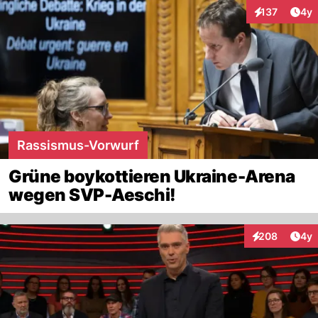
Arti
137
4y
Interaktionen
Rassismus-Vorwurf
Grüne boykottieren Ukraine-Arena
wegen SVP-Aeschi!
Arti
208
4y
Interaktionen