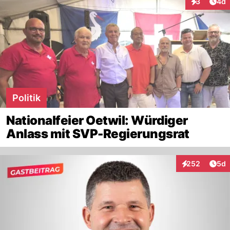
Arti
3
4d
Interaktion
Politik
Nationalfeier Oetwil: Würdiger
Anlass mit SVP-Regierungsrat
Arti
252
5d
Interaktionen