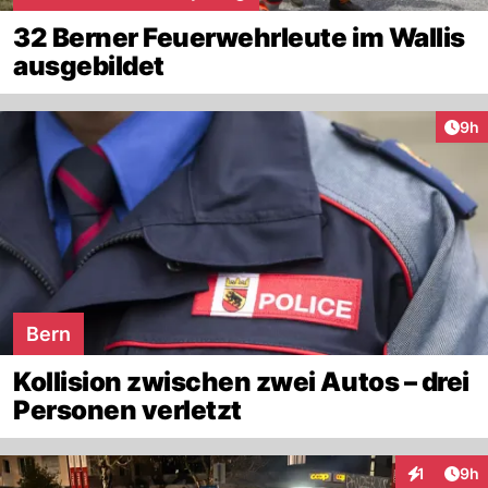
32 Berner Feuerwehrleute im Wallis
ausgebildet
Arti
9h
Bern
Kollision zwischen zwei Autos – drei
Personen verletzt
Arti
1
9h
Interaktion