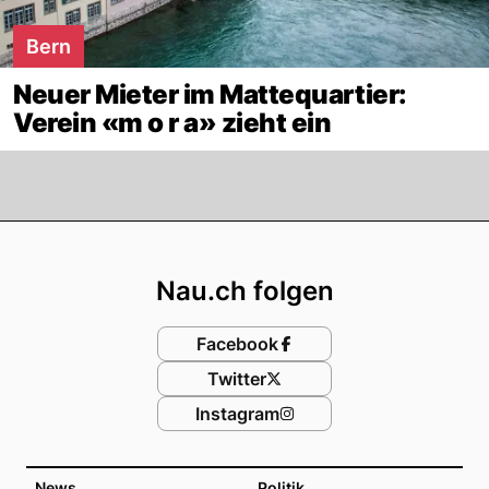
Bern
Neuer Mieter im Mattequartier:
Verein «m o r a» zieht ein
Footer
Nau.ch folgen
Facebook
Twitter
Instagram
News
Politik