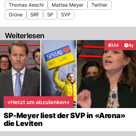
Thomas Aeschi
Mattea Meyer
Twitter
Grüne
SRF
SP
SVP
Weiterlesen
Arti
334
4y
Interaktionen
«Hetzt um abzulenken»
SP-Meyer liest der SVP in «Arena»
die Leviten