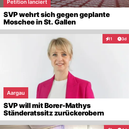
Petition lanciert
SVP wehrt sich gegen geplante
Moschee in St. Gallen
Arti
11
3d
Interaktione
Aargau
SVP will mit Borer-Mathys
Ständeratssitz zurückerobern