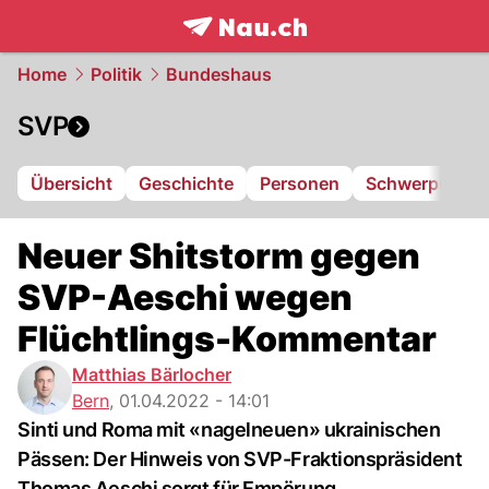
frontpage.
NAU.ch
Home
Politik
Bundeshaus
SVP
Übersicht
Geschichte
Personen
Schwerpunkte
Neuer Shitstorm gegen
SVP-Aeschi wegen
Flüchtlings-Kommentar
Matthias Bärlocher
Bern
,
01.04.2022 - 14:01
Sinti und Roma mit «nagelneuen» ukrainischen
Pässen: Der Hinweis von SVP-Fraktionspräsident
Thomas Aeschi sorgt für Empörung.