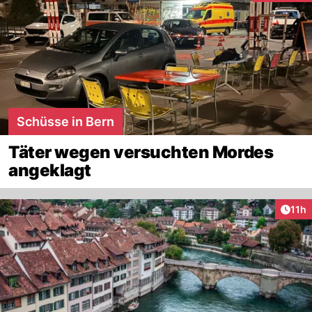
Schüsse in Bern
Täter wegen versuchten Mordes
angeklagt
Artik
11h