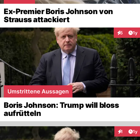
Ex-Premier Boris Johnson von
Strauss attackiert
Art
5
1y
Interaktion
Umstrittene Aussagen
Boris Johnson: Trump will bloss
aufrütteln
Art
1
1y
Interaktion