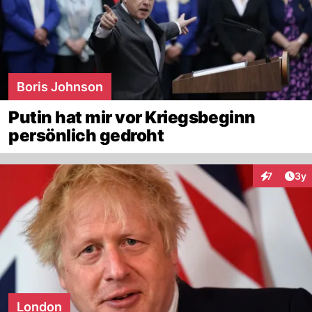
Boris Johnson
Putin hat mir vor Kriegsbeginn
persönlich gedroht
Arti
7
3y
Interaktion
London