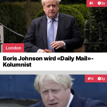
Arti
2
3y
Interaktion
London
Boris Johnson wird «Daily Mail»-
Kolumnist
Arti
10
3y
Interaktione