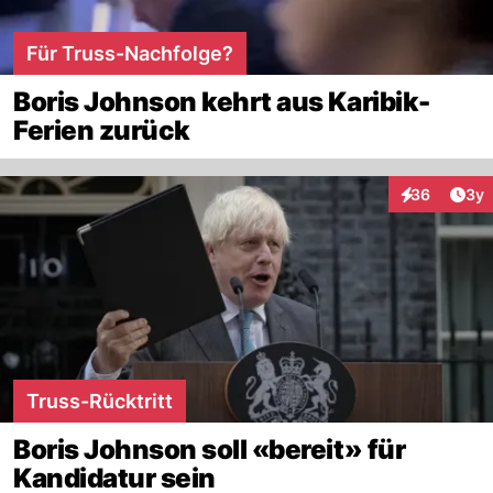
Für Truss-Nachfolge?
Boris Johnson kehrt aus Karibik-
Ferien zurück
Arti
36
3y
Interaktionen
Truss-Rücktritt
Boris Johnson soll «bereit» für
Kandidatur sein