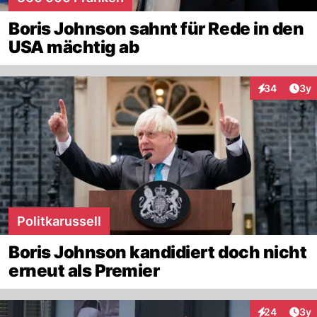
Boris Johnson sahnt für Rede in den
USA mächtig ab
Arti
34
3y
Interaktionen
Politkarussell
Boris Johnson kandidiert doch nicht
erneut als Premier
Arti
24
3y
Interaktionen