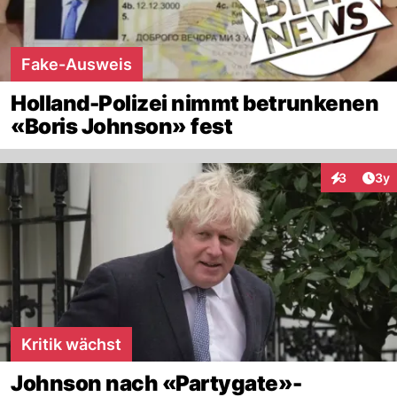
Fake-Ausweis
Holland-Polizei nimmt betrunkenen
«Boris Johnson» fest
Arti
3
3y
Interaktion
Kritik wächst
Johnson nach «Partygate»-