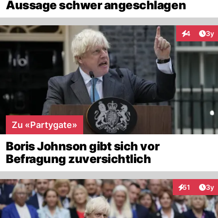
Aussage schwer angeschlagen
Arti
4
3y
Interaktion
Zu «Partygate»
Boris Johnson gibt sich vor
Befragung zuversichtlich
Arti
51
3y
Interaktione