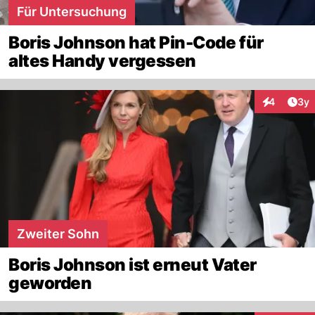
Für Untersuchung
Boris Johnson hat Pin-Code für
altes Handy vergessen
Arti
4
3y
Interaktion
Zweiter Sohn
Boris Johnson ist erneut Vater
geworden