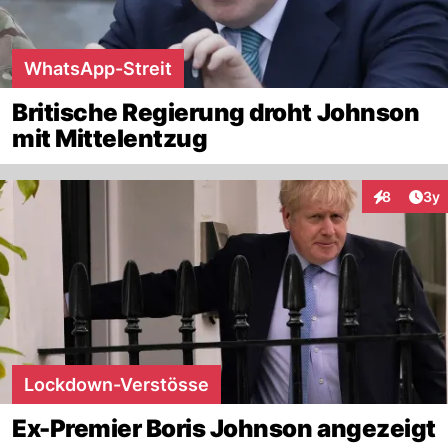
WhatsApp-Streit
Britische Regierung droht Johnson
mit Mittelentzug
Arti
8
3y
Interaktion
Lockdown-Verstösse
Ex-Premier Boris Johnson angezeigt