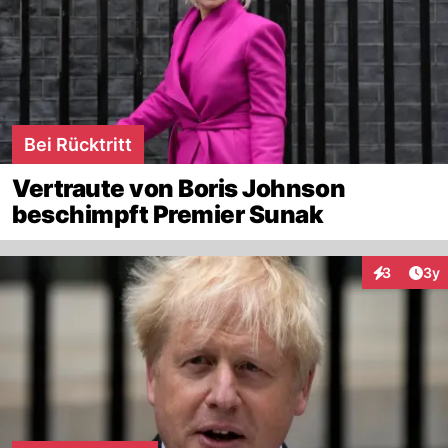
Lesen Sie hier alles
über die politische Haltung
und Ideologie
von Johnson.
Bei Rücktritt
Vertraute von Boris Johnson
beschimpft Premier Sunak
Arti
3
3y
Interaktion