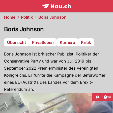
frontpage.
NAU.ch
Home
Politik
Boris Johnson
Boris Johnson
Übersicht
Privatleben
Karriere
Kritik
Boris Johnson ist britischer Publizist, Politiker der
Conservative Party und war von Juli 2019 bis
September 2022 Premierminister des Vereinigten
Königreichs. Er führte die Kampagne der Befürworter
eines EU-Austritts des Landes vor dem Brexit-
Referendum an.
Art
1
1y
Interaktion