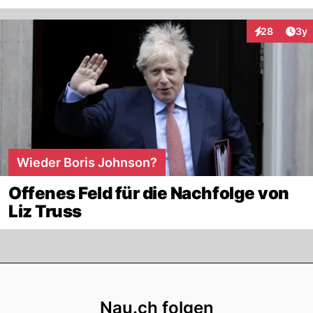
Arti
28
3y
Interaktionen
Wieder Boris Johnson?
Offenes Feld für die Nachfolge von
Liz Truss
Footer
Nau.ch folgen