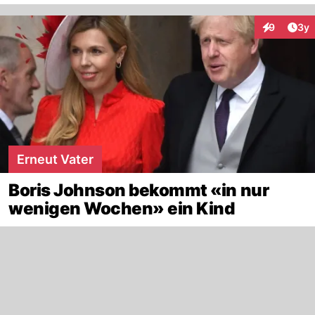
Arti
9
3y
Interaktion
Erneut Vater
Boris Johnson bekommt «in nur
wenigen Wochen» ein Kind