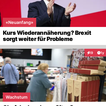
«Neuanfang»
Kurs Wiederannäherung? Brexit
sorgt weiter für Probleme
Art
19
1y
Interaktione
Wachstum