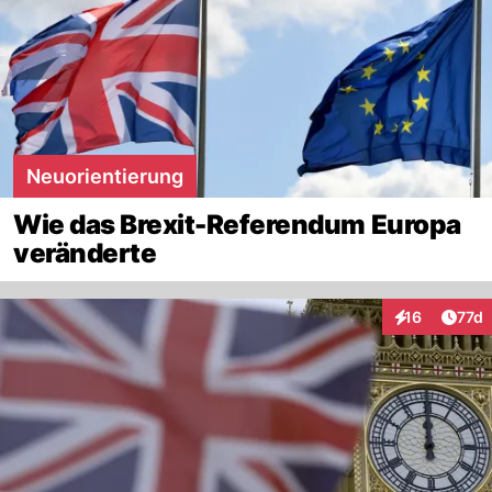
Neuorientierung
Wie das Brexit-Referendum Europa
veränderte
Artik
16
77d
Interaktionen