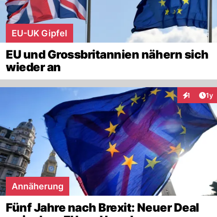
EU-UK Gipfel
EU und Grossbritannien nähern sich
wieder an
Art
1
1y
Interaktion
Annäherung
Fünf Jahre nach Brexit: Neuer Deal