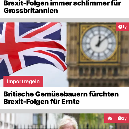
Brexit-Folgen immer schlimmer für
Grossbritannien
Art
1y
Importregeln
Britische Gemüsebauern fürchten
Brexit-Folgen für Ernte
Arti
2
2y
Interaktion