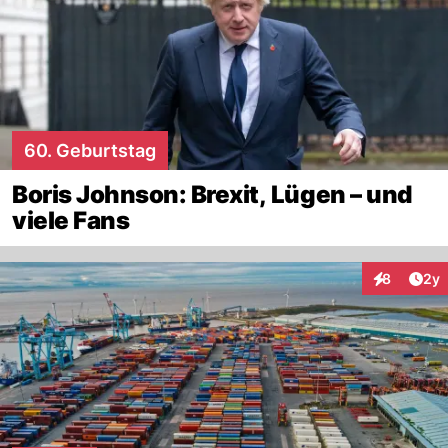
60. Geburtstag
Boris Johnson: Brexit, Lügen – und
viele Fans
Arti
8
2y
Interaktion