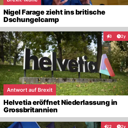
Nigel Farage zieht ins britische
Dschungelcamp
Arti
3
2y
Interaktion
Antwort auf Brexit
Helvetia eröffnet Niederlassung in
Grossbritannien
Arti
22
2y