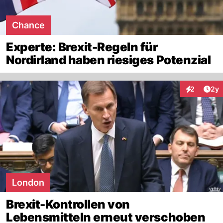
Chance
Experte: Brexit-Regeln für
Nordirland haben riesiges Potenzial
Arti
2
2y
Interaktion
London
Brexit-Kontrollen von
Lebensmitteln erneut verschoben