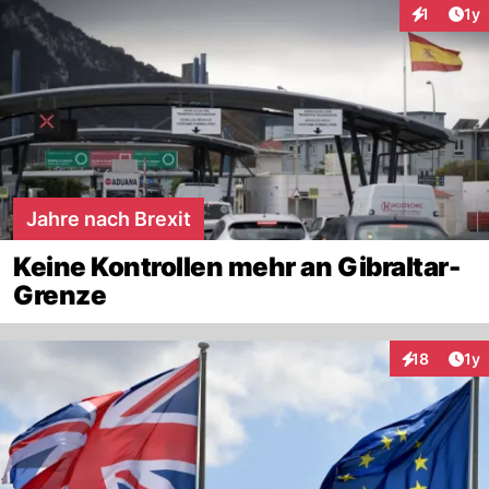
Art
1
1y
Interaktion
Jahre nach Brexit
Keine Kontrollen mehr an Gibraltar-
Grenze
Art
18
1y
Interaktione