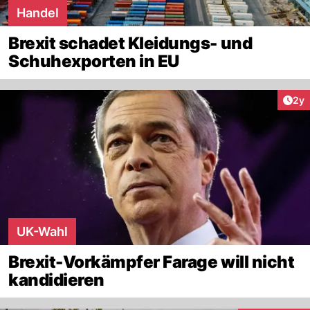
Handel
Brexit schadet Kleidungs- und
Schuhexporten in EU
Arti
2y
UK-Wahl
Brexit-Vorkämpfer Farage will nicht
kandidieren