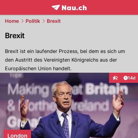
frontpage.
NAU.ch
Home
Politik
Brexit
Brexit
Brexit ist ein laufender Prozess, bei dem es sich um
den Austritt des Vereinigten Königreichs aus der
Europäischen Union handelt.
Artik
2
14d
Interaktione
London