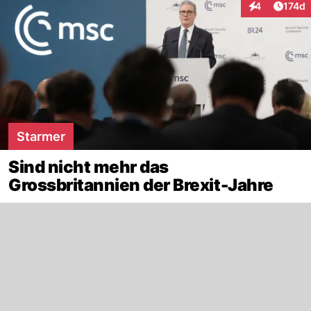
Artike
4
174d
Interaktionen
Starmer
Sind nicht mehr das
Grossbritannien der Brexit-Jahre