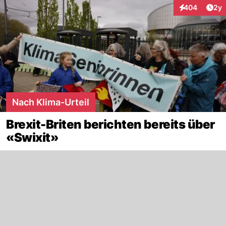
Arti
404
2y
Interaktionen
Nach Klima-Urteil
Brexit-Briten berichten bereits über
«Swixit»