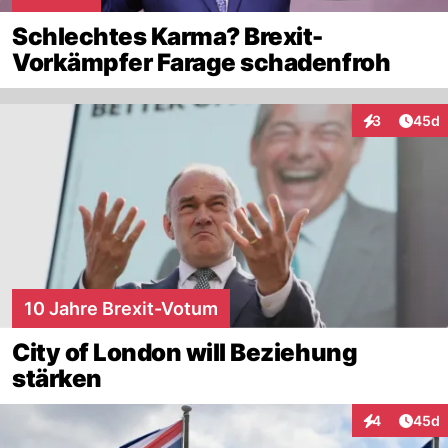
Schlechtes Karma? Brexit-
Vorkämpfer Farage schadenfroh
Artik
3
45d
Interaktionen
10 Jahre Brexit-Votum
City of London will Beziehung
stärken
Artik
4
45d
Interaktionen