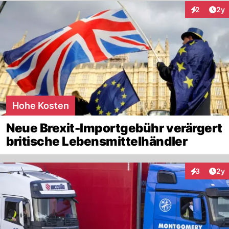
Arti
2
2y
Interaktion
Hohe Kosten
Neue Brexit-Importgebühr verärgert
britische Lebensmittelhändler
Arti
3
2y
Interaktion