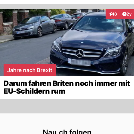
Arti
48
2y
Interaktionen
Jahre nach Brexit
Darum fahren Briten noch immer mit
EU-Schildern rum
Footer
Nau.ch folgen