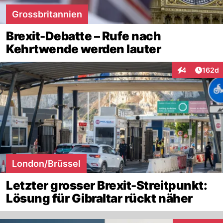
Grossbritannien
Brexit-Debatte – Rufe nach
Kehrtwende werden lauter
Artike
4
162d
Interaktionen
London/Brüssel
Letzter grosser Brexit-Streitpunkt:
Lösung für Gibraltar rückt näher