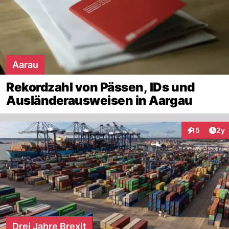
Aarau
Rekordzahl von Pässen, IDs und
Ausländerausweisen in Aargau
Arti
15
2y
Interaktione
Drei Jahre Brexit