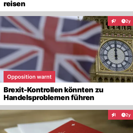
reisen
Arti
7
2y
Interaktion
Opposition warnt
Brexit-Kontrollen könnten zu
Handelsproblemen führen
Arti
1
2y
Interaktion