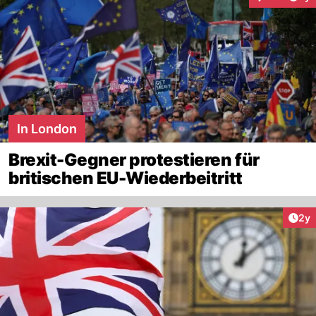
Interaktionen
In London
Brexit-Gegner protestieren für
britischen EU-Wiederbeitritt
Arti
2y