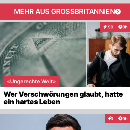
MEHR AUS GROSSBRITANNIEN
Arti
190
8h
Interaktionen
«Ungerechte Welt»
Wer Verschwörungen glaubt, hatte
ein hartes Leben
Arti
3
9h
Interaktion