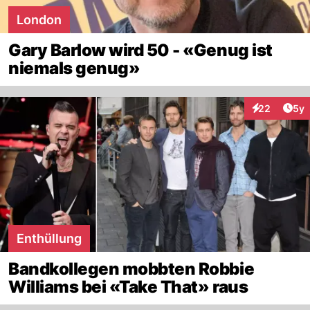
London
Gary Barlow wird 50 - «Genug ist
niemals genug»
Arti
22
5y
Interaktionen
Enthüllung
Bandkollegen mobbten Robbie
Williams bei «Take That» raus