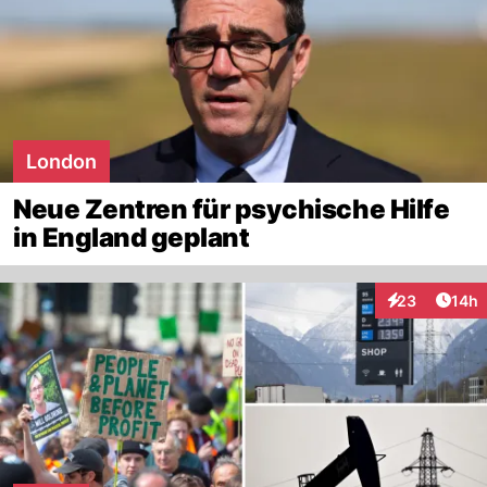
London
Neue Zentren für psychische Hilfe
in England geplant
Artik
23
14h
Interaktionen