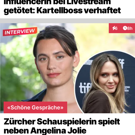
Influencerin bei Livestream
getötet: Kartellboss verhaftet
Arti
6
8h
Interaktion
«Schöne Gespräche»
Zürcher Schauspielerin spielt
neben Angelina Jolie