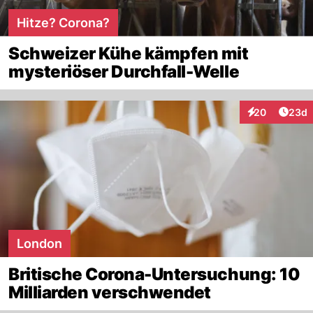
Hitze? Corona?
Schweizer Kühe kämpfen mit
mysteriöser Durchfall-Welle
Artik
20
23d
Interaktionen
London
Britische Corona-Untersuchung: 10
Milliarden verschwendet