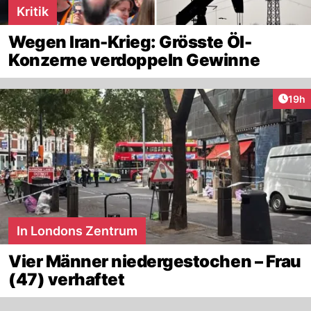
Kritik
Wegen Iran-Krieg: Grösste Öl-
Konzerne verdoppeln Gewinne
Artik
19h
In Londons Zentrum
Vier Männer niedergestochen – Frau
(47) verhaftet