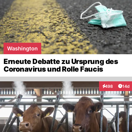
Washington
Erneute Debatte zu Ursprung des
Coronavirus und Rolle Faucis
Artik
498
14d
Interaktionen