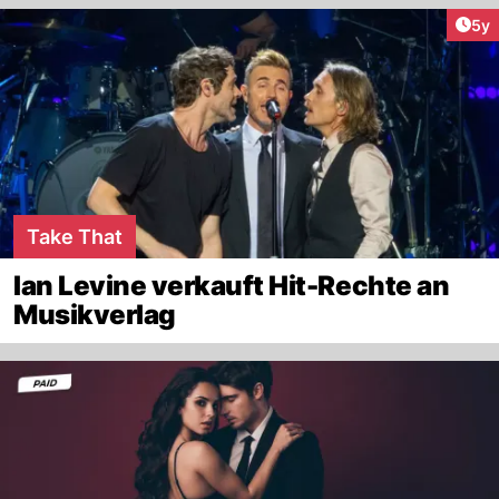
Arti
5y
Take That
Ian Levine verkauft Hit-Rechte an
Musikverlag