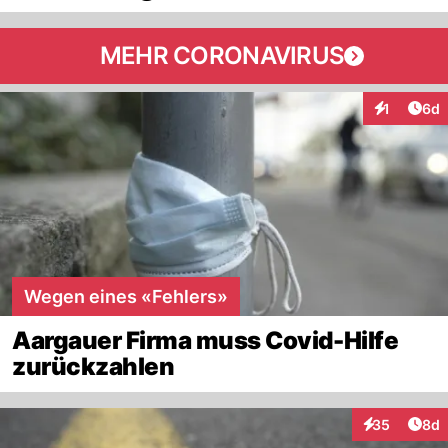
MEHR CORONAVIRUS
Arti
1
6d
Interaktion
Wegen eines «Fehlers»
Aargauer Firma muss Covid-Hilfe
zurückzahlen
Arti
35
8d
Interaktionen