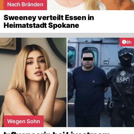
Nach Bränden
Sweeney verteilt Essen in
Heimatstadt Spokane
Arti
8h
Wegen Sohn