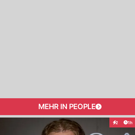
MEHR IN PEOPLE
Art
2
1h
Interaktion