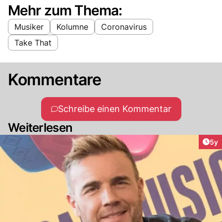
Mehr zum Thema:
Musiker
Kolumne
Coronavirus
Take That
Kommentare
Schreibe einen Kommentar
Weiterlesen
Arti
5y