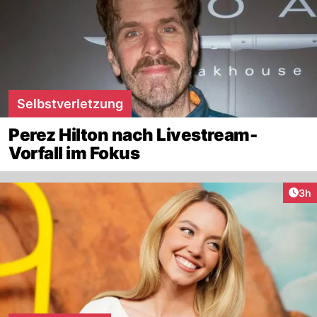
Selbstverletzung
Perez Hilton nach Livestream-
Vorfall im Fokus
Arti
3h