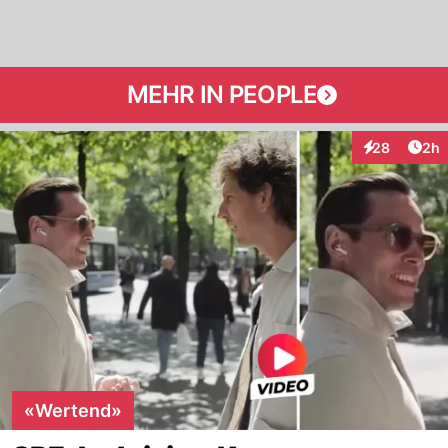
MEHR IN PEOPLE
Arti
28
2h
Interaktionen
«Wertend»