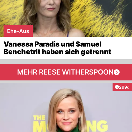
Ehe-Aus
Vanessa Paradis und Samuel
Benchetrit haben sich getrennt
MEHR REESE WITHERSPOON
Artikel
299d