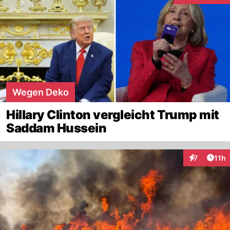
Wegen Deko
Hillary Clinton vergleicht Trump mit
Saddam Hussein
Artik
7
11h
Interaktione