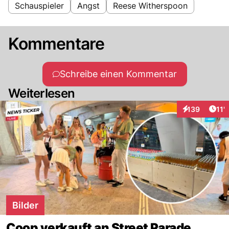
Schauspieler
Angst
Reese Witherspoon
Kommentare
Schreibe einen Kommentar
Weiterlesen
Arti
139
11'
Interaktionen
Bilder
Coop verkauft an Street Parade