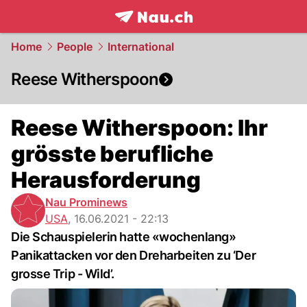
frontpage.
NAU.ch
Home
People
International
Reese Witherspoon
Reese Witherspoon: Ihr
grösste berufliche
Herausforderung
Nau Prominews
USA
,
16.06.2021 - 22:13
Die Schauspielerin hatte «wochenlang»
Panikattacken vor den Dreharbeiten zu ‘Der
grosse Trip - Wild’.