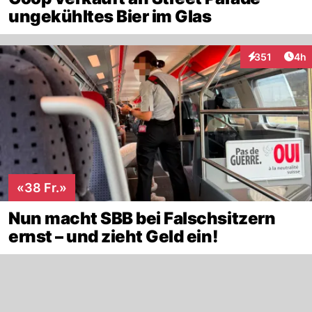
ungekühltes Bier im Glas
Arti
351
4h
Interaktionen
«38 Fr.»
Nun macht SBB bei Falschsitzern
ernst – und zieht Geld ein!