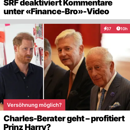
SRF deaktiviert Kommentare
unter «Finance-Bro»-Video
Artik
37
10h
Interaktionen
Versöhnung möglich?
Charles-Berater geht – profitiert
Prinz Harry?