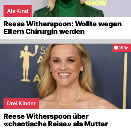
Als Kind
Reese Witherspoon: Wollte wegen
Eltern Chirurgin werden
Artikel
358d
Drei Kinder
Reese Witherspoon über
«chaotische Reise» als Mutter