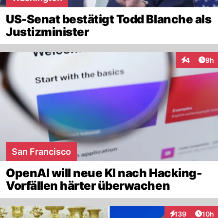
US-Senat bestätigt Todd Blanche als
Justizminister
Arti
4
9h
Interaktion
San Francisco
OpenAI will neue KI nach Hacking-
Vorfällen härter überwachen
Artik
139
10h
Interaktionen