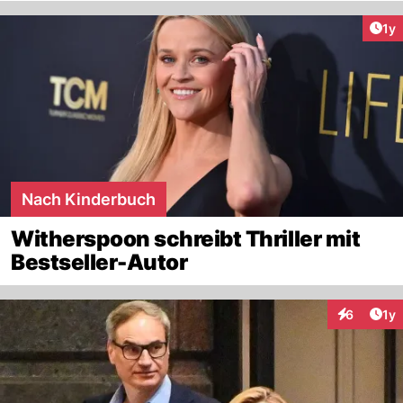
Art
1y
Nach Kinderbuch
Witherspoon schreibt Thriller mit
Bestseller-Autor
Art
6
1y
Interaktion