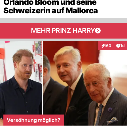
Orlando Bloom und seine
Schweizerin auf Mallorca
MEHR PRINZ HARRY
Art
160
1d
Interaktionen
Versöhnung möglich?