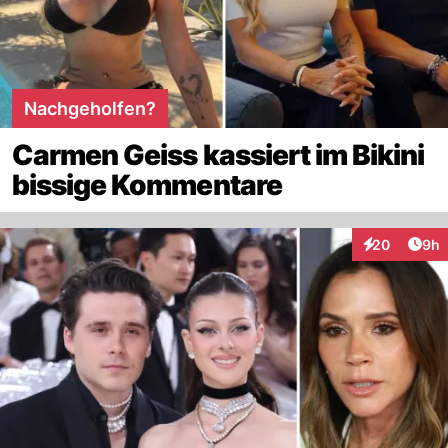
Nachgeholfen?
Carmen Geiss kassiert im Bikini
bissige Kommentare
Arti
20
9h
Interaktionen