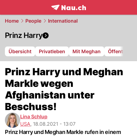
frontpage.
NAU.ch
Home
People
International
Prinz Harry
Übersicht
Privatleben
Mit Meghan
Öffentliche 
Prinz Harry und Meghan
Markle wegen
Afghanistan unter
Beschuss!
Lina Schlup
USA
,
18.08.2021 - 13:07
Prinz Harry und Meghan Markle rufen in einem