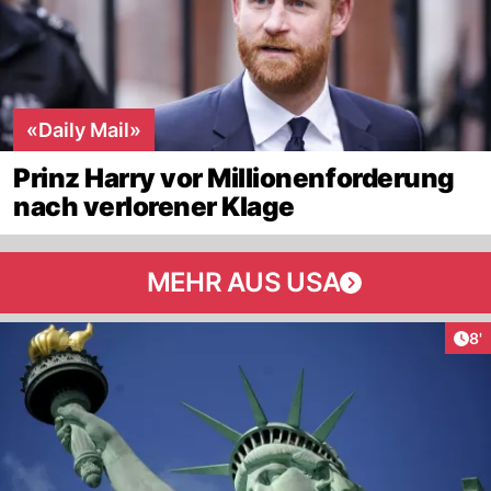
«Daily Mail»
Prinz Harry vor Millionenforderung
nach verlorener Klage
MEHR AUS USA
Art
8'