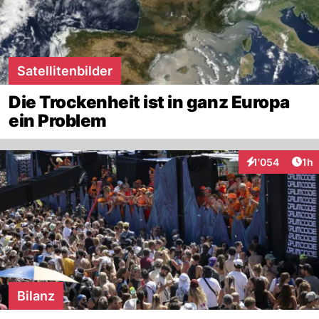
Satellitenbilder
Die Trockenheit ist in ganz Europa
ein Problem
Art
1'054
1h
Interaktionen
Bilanz