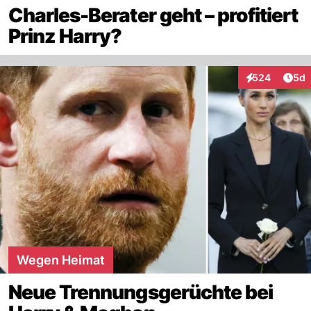
Charles-Berater geht – profitiert
Prinz Harry?
Arti
524
5d
Interaktionen
Wegen Heimat
Neue Trennungsgerüchte bei