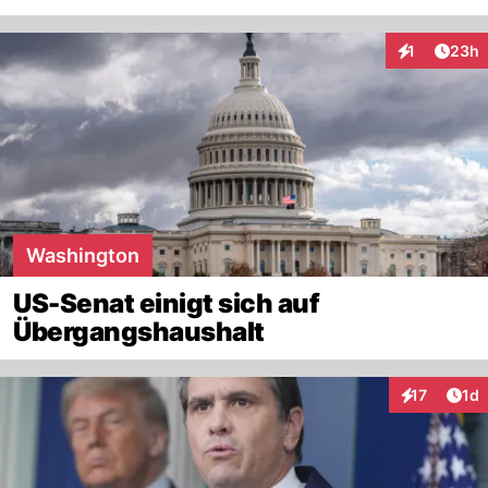
Artik
1
23h
Interaktione
Washington
US-Senat einigt sich auf
Übergangshaushalt
Art
17
1d
Interaktione