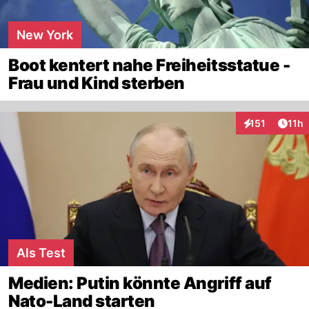
New York
Boot kentert nahe Freiheitsstatue -
Frau und Kind sterben
Artik
151
11h
Interaktionen
Als Test
Medien: Putin könnte Angriff auf
Nato-Land starten