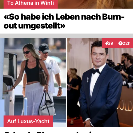
To Athena in Winti
«So habe ich Leben nach Burn-
out umgestellt»
Artik
39
22h
Interaktionen
Auf Luxus-Yacht