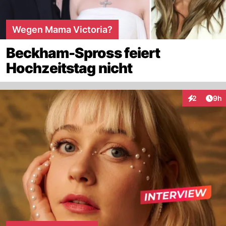
Wegen Mama Victoria?
Beckham-Spross feiert
Hochzeitstag nicht
Arti
2
9h
Interaktion