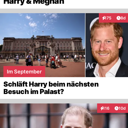
Harry & Meghan
Arti
175
8d
Interaktionen
Im September
Schläft Harry beim nächsten
Besuch im Palast?
Artik
116
10d
Interaktionen