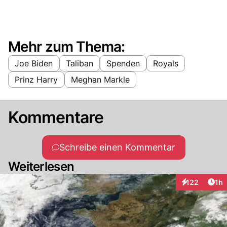
Mehr zum Thema:
Joe Biden
Taliban
Spenden
Royals
Prinz Harry
Meghan Markle
Kommentare
Schreibe einen Kommentar
Weiterlesen
Art
122
1h
Interaktionen