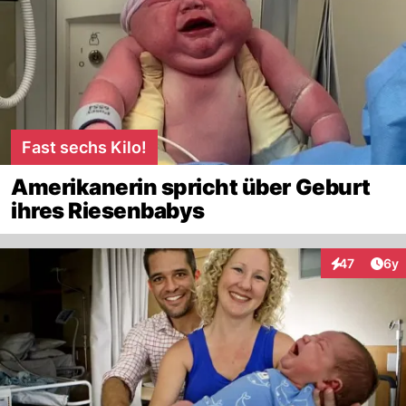
Fast sechs Kilo!
Amerikanerin spricht über Geburt
ihres Riesenbabys
Arti
47
6y
Interaktione