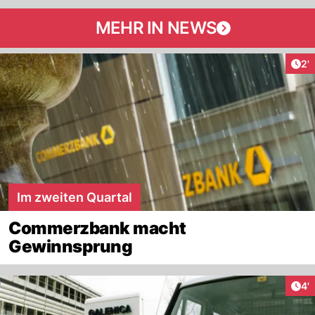
MEHR IN NEWS
Art
2'
Im zweiten Quartal
Commerzbank macht
Gewinnsprung
Art
4'