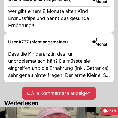
Monat
wer gibt einem 8 Monate alten Kind
Erdnussflips und nennt das gesunde
Ernährung!!
Artikel veröf
1
User #737 (nicht angemeldet)
Monat
Dass die Kinderärztin das für
unproblematisch hält? Da müsste sie
eingreifen und die Ernährung (inkl. Getränke)
sehr genau hinterfragen. Der arme Kleine! So
ein Gewicht ist ganz schlecht für die noch
zarten Knochen und Gelenke. Und die Eltern
Alle Kommentare anzeigen
füttern ihn offenbar noch mit fettigem Zeug.
Weiterlesen
Kopfschüttel!
Artike
261d