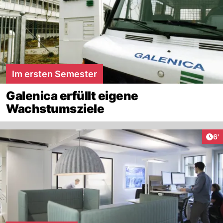
Im ersten Semester
Galenica erfüllt eigene
Wachstumsziele
Art
6'