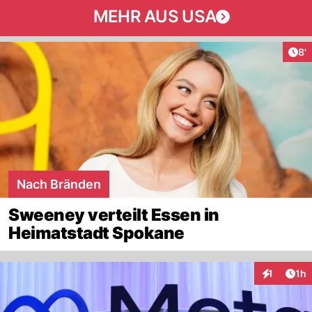
MEHR AUS USA
Art
8'
Nach Bränden
Sweeney verteilt Essen in
Heimatstadt Spokane
Art
1
1h
Interaktion