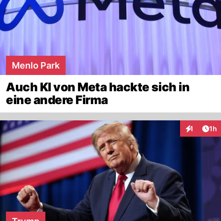
Menlo Park
Auch KI von Meta hackte sich in
eine andere Firma
Art
1
1h
Interaktion