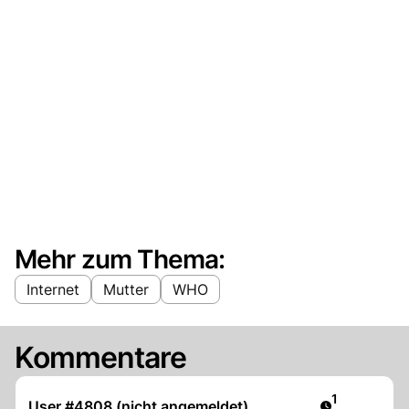
Mehr zum Thema:
Internet
Mutter
WHO
Kommentare
Artikel veröf
1
User #4808 (nicht angemeldet)