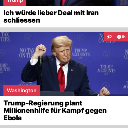
Trump
Ich würde lieber Deal mit Iran
schliessen
Art
2
1h
Interaktion
Washington
Trump-Regierung plant
Millionenhilfe für Kampf gegen
Ebola