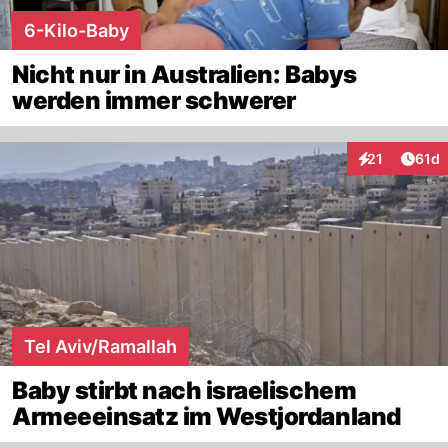
6-Kilo-Baby
Nicht nur in Australien: Babys
werden immer schwerer
Artik
21
61d
Interaktionen
Tel Aviv/Ramallah
Baby stirbt nach israelischem
Armeeeinsatz im Westjordanland