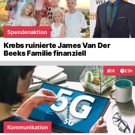
Spendenaktion
Krebs ruinierte James Van Der
Beeks Familie finanziell
Artik
28
23h
Interaktionen
Kommunikation