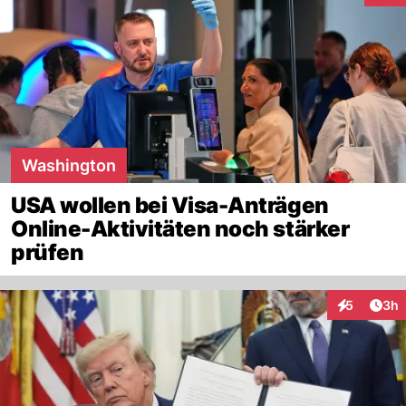
Washington
USA wollen bei Visa-Anträgen
Online-Aktivitäten noch stärker
prüfen
Arti
5
3h
Interaktion