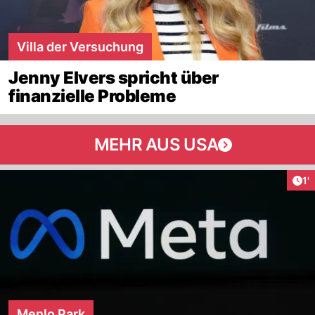
Villa der Versuchung
Jenny Elvers spricht über
finanzielle Probleme
MEHR AUS USA
Art
1'
Menlo Park