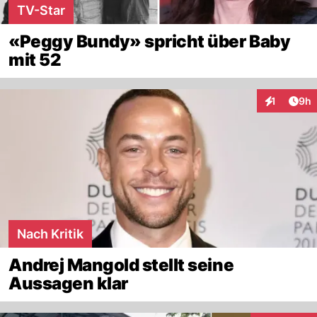
TV-Star
«Peggy Bundy» spricht über Baby
mit 52
Arti
1
9h
Interaktion
Nach Kritik
Andrej Mangold stellt seine
Aussagen klar