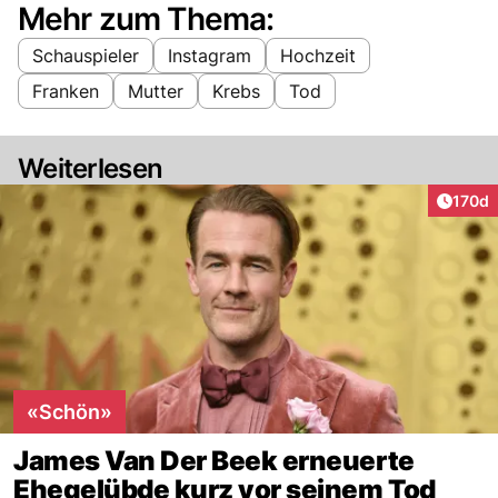
Mehr zum Thema:
Schauspieler
Instagram
Hochzeit
Franken
Mutter
Krebs
Tod
Weiterlesen
Artike
170d
«Schön»
James Van Der Beek erneuerte
Ehegelübde kurz vor seinem Tod