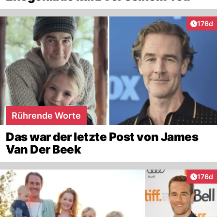
Artike
176d
Rührende Worte
Das war der letzte Post von James
Van Der Beek
Artike
176d