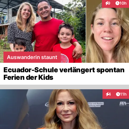
Artik
9
10h
Interaktione
Auswanderin staunt
Ecuador-Schule verlängert spontan
Ferien der Kids
Artik
4
11h
Interaktione