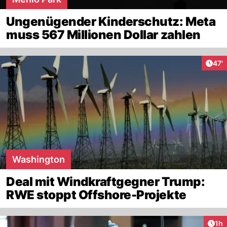
Ungenügender Kinderschutz: Meta
muss 567 Millionen Dollar zahlen
Arti
47'
Washington
Deal mit Windkraftgegner Trump:
RWE stoppt Offshore-Projekte
Art
1h