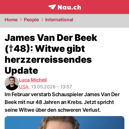
frontpage.
NAU.ch
Home
People
International
James Van Der Beek
(†48): Witwe gibt
herzzerreissendes
Update
Luca Micheli
USA
,
13.05.2026 - 13:57
Im Februar verstarb Schauspieler James Van Der
Beek mit nur 48 Jahren an Krebs. Jetzt spricht
seine Witwe über den schweren Verlust.