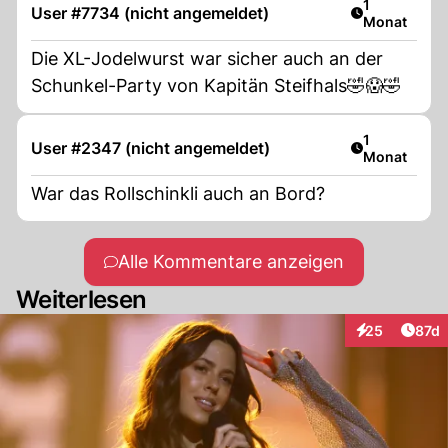
Artikel veröf
1
User #7734 (nicht angemeldet)
Monat
Die XL-Jodelwurst war sicher auch an der
Schunkel-Party von Kapitän Steifhals🤣😱🤣
Artikel veröf
1
User #2347 (nicht angemeldet)
Monat
War das Rollschinkli auch an Bord?
Alle Kommentare anzeigen
Weiterlesen
Artik
25
87d
Interaktionen