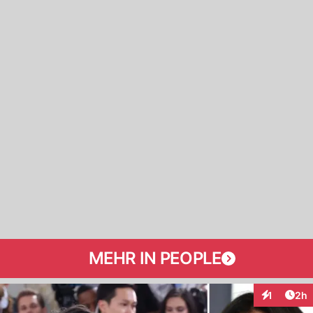
MEHR IN PEOPLE
Arti
1
2h
Interaktion