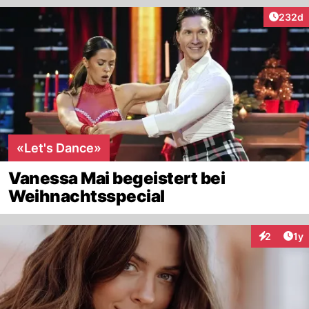
Artikel
232d
«Let's Dance»
Vanessa Mai begeistert bei
Weihnachtsspecial
Art
2
1y
Interaktion