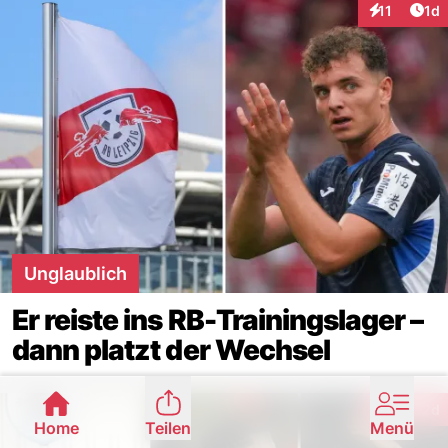
Art
11
1d
Interaktione
Unglaublich
Er reiste ins RB-Trainingslager –
dann platzt der Wechsel
Arti
1
2d
Interaktion
Home
Teilen
Menü