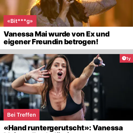
«Bit***g»
Vanessa Mai wurde von Ex und
eigener Freundin betrogen!
Art
1y
Bei Treffen
«Hand runtergerutscht»: Vanessa