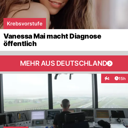
Krebsvorstufe
Vanessa Mai macht Diagnose
öffentlich
MEHR AUS DEUTSCHLAND
Artik
4
15h
Interaktione