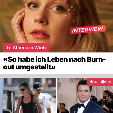
To Athena in Winti
«So habe ich Leben nach Burn-
out umgestellt»
Artik
34
15h
Interaktionen