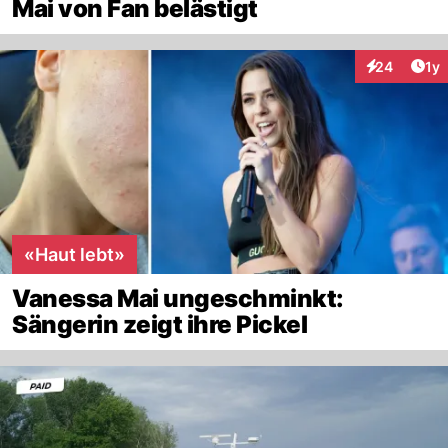
Mai von Fan belästigt
Art
24
1y
Interaktione
«Haut lebt»
Vanessa Mai ungeschminkt:
Sängerin zeigt ihre Pickel