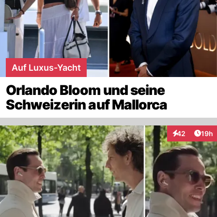
Auf Luxus-Yacht
Orlando Bloom und seine
Schweizerin auf Mallorca
Artik
42
19h
Interaktionen