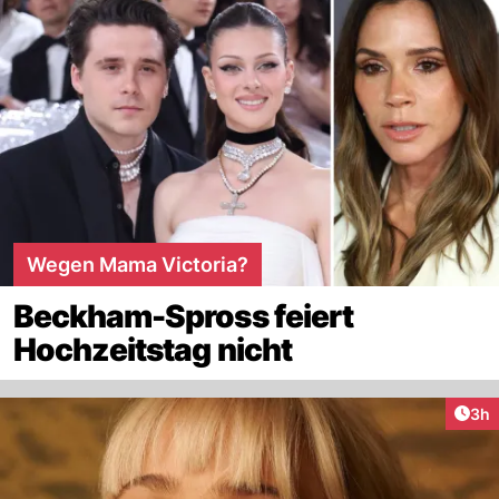
Wegen Mama Victoria?
Beckham-Spross feiert
Hochzeitstag nicht
Arti
3h