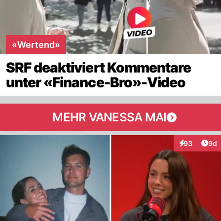
«Wertend»
SRF deaktiviert Kommentare
unter «Finance-Bro»-Video
MEHR VANESSA MAI
Arti
93
9d
Interaktionen