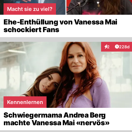
Macht sie zu viel?
Ehe-Enthüllung von Vanessa Mai
schockiert Fans
Artikel
2
228d
Interaktionen
Kennenlernen
Schwiegermama Andrea Berg
machte Vanessa Mai «nervös»