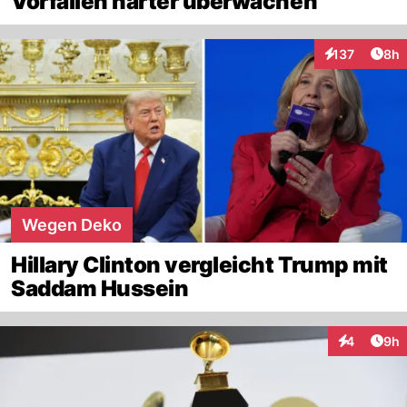
Vorfällen härter überwachen
Arti
137
8h
Interaktionen
Wegen Deko
Hillary Clinton vergleicht Trump mit
Saddam Hussein
Arti
4
9h
Interaktion