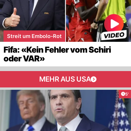
Streit um Embolo-Rot
Fifa: «Kein Fehler vom Schiri
oder VAR»
MEHR AUS USA
Art
5'