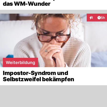
das WM-Wunder
Arti
1
5h
Interaktion
Weiterbildung
Impostor-Syndrom und
Selbstzweifel bekämpfen