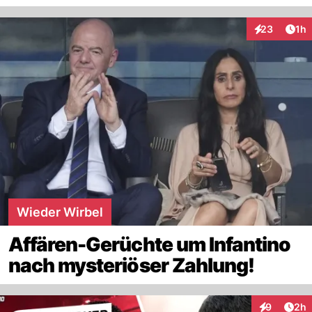
Art
23
1h
Interaktione
Wieder Wirbel
Affären-Gerüchte um Infantino
nach mysteriöser Zahlung!
Arti
9
2h
Interaktion