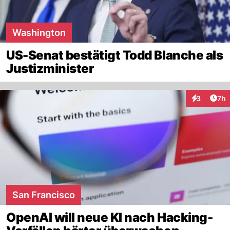
Washington
US-Senat bestätigt Todd Blanche als
Justizminister
Arti
3
7h
Interaktion
San Francisco
OpenAI will neue KI nach Hacking-