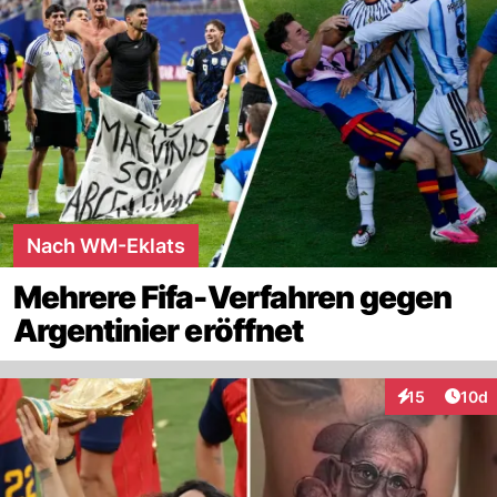
Nach WM-Eklats
Mehrere Fifa-Verfahren gegen
Argentinier eröffnet
Artik
15
10d
Interaktionen