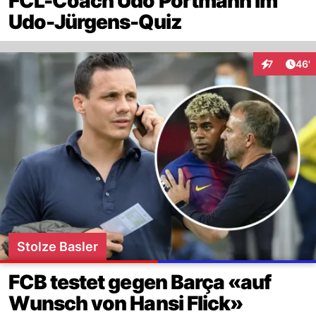
FCL-Coach Udo Portmann im
Udo-Jürgens-Quiz
Arti
7
46'
Interaktione
Stolze Basler
FCB testet gegen Barça «auf
Wunsch von Hansi Flick»