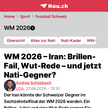
frontpage.
NAU.ch
Home
Sport
Fussball Schweiz
WM 2026
Übersicht
Alles zur Nati
Nati-Kader
WM-Stadie
WM 2026 – Iran: Brillen-
Fail, Wut-Rede – und jetzt
Nati-Gegner?
Andrea Schüpbach
USA
,
27.06.2026 - 15:10
Der Iran könnte der Schweizer Gegner im
Sechzehntelfinal der WM 2026 werden. Ein
Brillen-Jubel und eine Wut-Rede sorgen für