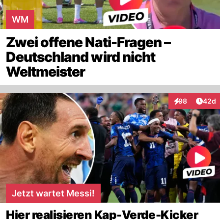
WM
Zwei offene Nati-Fragen –
Deutschland wird nicht
Weltmeister
Artik
98
42d
Interaktionen
Jetzt wartet Messi!
Hier realisieren Kap-Verde-Kicker