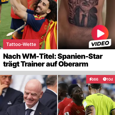
Tattoo-Wette
Nach WM-Titel: Spanien-Star
trägt Trainer auf Oberarm
Artik
366
10d
Interaktionen