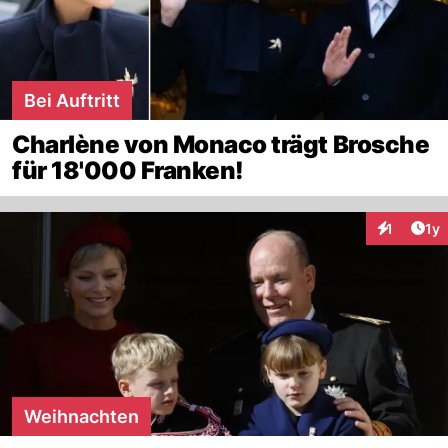
Bei Auftritt
Charlène von Monaco trägt Brosche
für 18'000 Franken!
Art
1
1y
Interaktion
Weihnachten