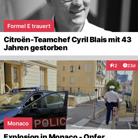
Formel E trauert
Citroën-Teamchef Cyril Blais mit 43
Jahren gestorben
Artik
12
23d
Interaktionen
Monaco
Explosion in Monaco - Opfer