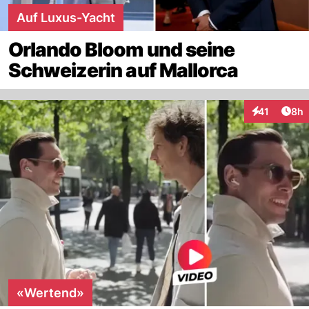
Auf Luxus-Yacht
Orlando Bloom und seine
Schweizerin auf Mallorca
Arti
41
8h
Interaktione
«Wertend»