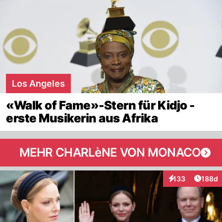
Los Angeles
«Walk of Fame»-Stern für Kidjo -
erste Musikerin aus Afrika
MEHR CHARLèNE VON MONACO
Artike
133
188d
Interaktionen