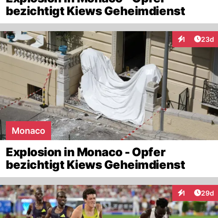
bezichtigt Kiews Geheimdienst
Artik
1
23d
Interaktione
Monaco
Explosion in Monaco - Opfer
bezichtigt Kiews Geheimdienst
Artik
1
29d
Interaktione