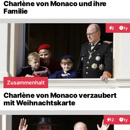
Charlène von Monaco und ihre
Familie
Art
2
1y
Interaktion
Zusammenhalt
Charlène von Monaco verzaubert
mit Weihnachtskarte
Art
12
1y
Interaktione