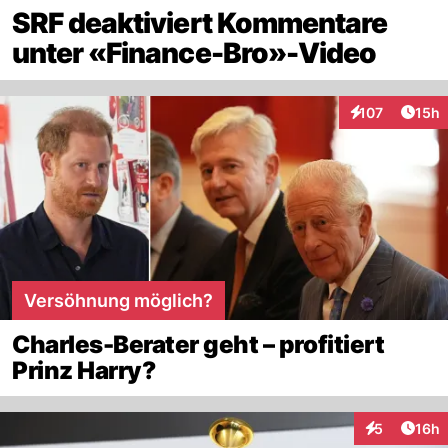
SRF deaktiviert Kommentare
unter «Finance-Bro»-Video
Artik
107
15h
Interaktionen
Versöhnung möglich?
Charles-Berater geht – profitiert
Prinz Harry?
Artik
5
16h
Interaktione