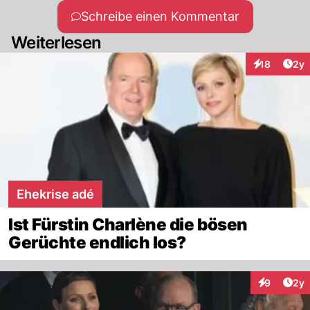
Schreibe einen Kommentar
Weiterlesen
Arti
18
2y
Interaktione
Ehekrise adé
Ist Fürstin Charlène die bösen
Gerüchte endlich los?
Arti
9
2y
Interaktion