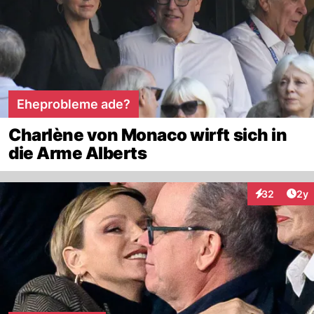
Eheprobleme ade?
Charlène von Monaco wirft sich in
die Arme Alberts
Arti
32
2y
Interaktionen