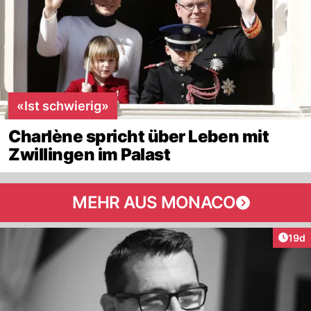
«Ist schwierig»
Charlène spricht über Leben mit
Zwillingen im Palast
MEHR AUS MONACO
Artik
19d