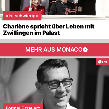
«Ist schwierig»
Charlène spricht über Leben mit
Zwillingen im Palast
MEHR AUS MONACO
Artik
17d
Formel E trauert