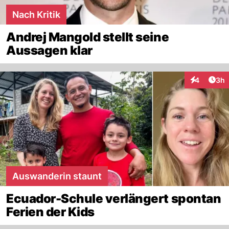
Nach Kritik
Andrej Mangold stellt seine
Aussagen klar
Arti
4
3h
Interaktion
Auswanderin staunt
Ecuador-Schule verlängert spontan
Ferien der Kids