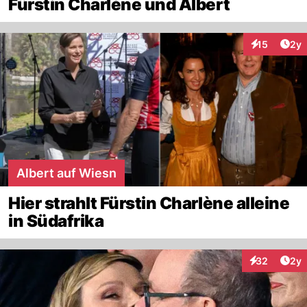
Fürstin Charlène und Albert
Arti
15
2y
Interaktione
Albert auf Wiesn
Hier strahlt Fürstin Charlène alleine
in Südafrika
Arti
32
2y
Interaktionen