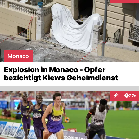
Monaco
Explosion in Monaco - Opfer
bezichtigt Kiews Geheimdienst
Artik
1
27d
Interaktione