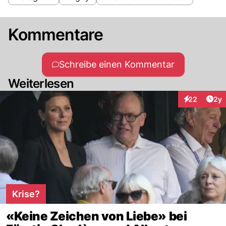
Kommentare
Schreibe einen Kommentar
Weiterlesen
Arti
22
2y
Interaktionen
Krise?
«Keine Zeichen von Liebe» bei