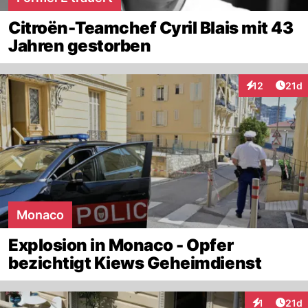
Citroën-Teamchef Cyril Blais mit 43
Jahren gestorben
Artik
12
21d
Interaktionen
Monaco
Explosion in Monaco - Opfer
bezichtigt Kiews Geheimdienst
Artik
1
21d
Interaktione