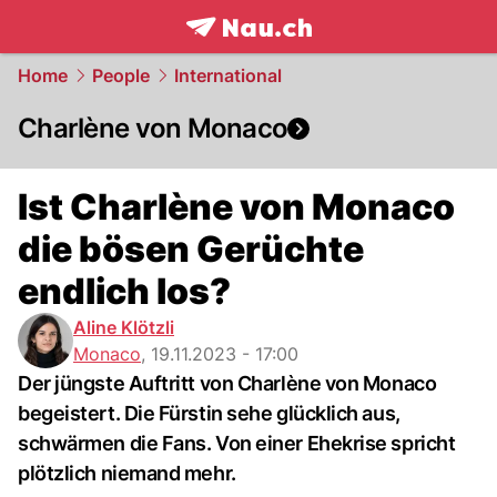
frontpage.
NAU.ch
Home
People
International
Charlène von Monaco
Ist Charlène von Monaco
die bösen Gerüchte
endlich los?
Aline Klötzli
Monaco
,
19.11.2023 - 17:00
Der jüngste Auftritt von Charlène von Monaco
begeistert. Die Fürstin sehe glücklich aus,
schwärmen die Fans. Von einer Ehekrise spricht
plötzlich niemand mehr.