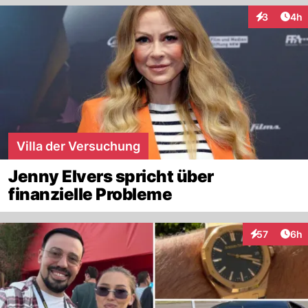
Arti
3
4h
Interaktion
Villa der Versuchung
Jenny Elvers spricht über
finanzielle Probleme
Arti
57
6h
Interaktionen