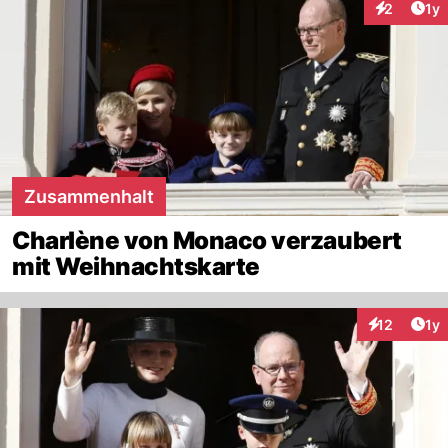
Art
2
1y
Interaktion
Zusammenhalt
Charlène von Monaco verzaubert
mit Weihnachtskarte
Art
12
1y
Interaktione