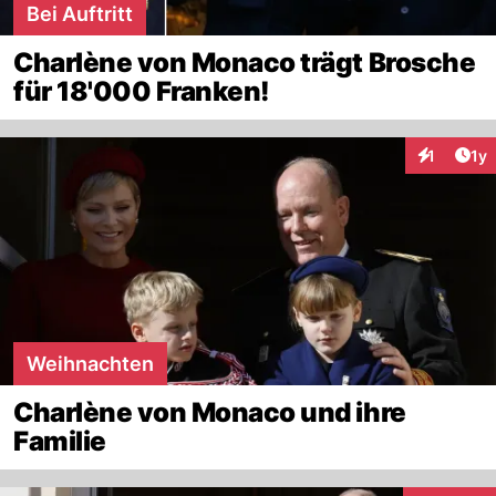
Bei Auftritt
Charlène von Monaco trägt Brosche
für 18'000 Franken!
Art
1
1y
Interaktion
Weihnachten
Charlène von Monaco und ihre
Familie