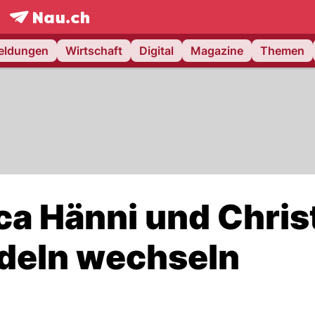
frontpage.
NAU.ch
meldungen
Wirtschaft
Digital
Magazine
Themen
a Hänni und Chris
deln wechseln