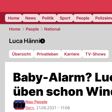
Home
News
Politik
Sport
People
Polizei
Home
People
National
Luca Hänni
Übersicht
Privatleben
Karriere
TV-Shows
Baby-Alarm? Luc
üben schon Win
Nau People
Bern
,
21.06.2021 - 11:06