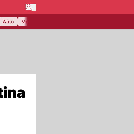
Auto
Matchcenter
Videos
Nau Plus
Lifestyle
tina