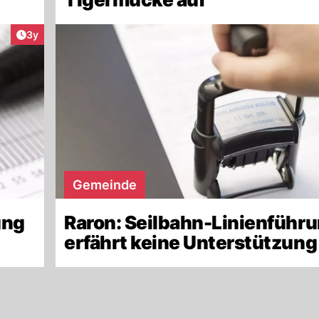
Artikel veröffentlicht:
3y
Gemeinde
ung
Raron: Seilbahn-Linienführ
erfährt keine Unterstützung