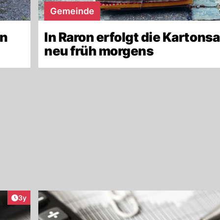
Gemeinde
in
In Raron erfolgt die Karton
neu früh morgens
Artikel veröffentlicht:
3y