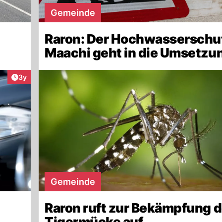
Gemeinde
Raron: Der Hochwasserschu
Maachi geht in die Umsetzu
Artikel veröffentlicht:
3y
Gemeinde
Raron ruft zur Bekämpfung d
Tigermücke auf