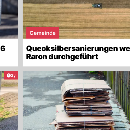
Gemeinde
26
Quecksilbersanierungen we
Raron durchgeführt
Artikel veröffentlicht:
3y