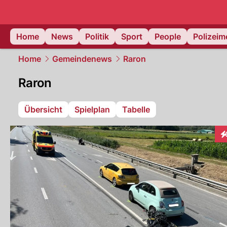
Home
News
Politik
Sport
People
Polizei
Home
Gemeindenews
Raron
Raron
Übersicht
Spielplan
Tabelle
In