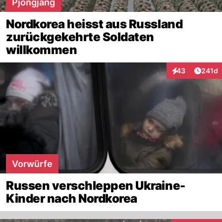
Pjöngjang
Nordkorea heisst aus Russland
zurückgekehrte Soldaten
willkommen
Artike
43
241d
Interaktionen
Vorwürfe
Russen verschleppen Ukraine-
Kinder nach Nordkorea