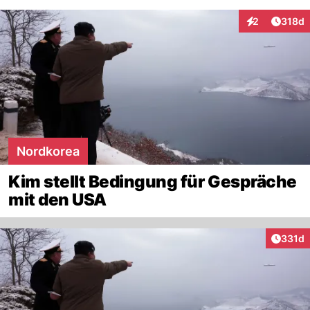
Artike
2
318d
Interaktionen
Nordkorea
Kim stellt Bedingung für Gespräche
mit den USA
Artike
331d