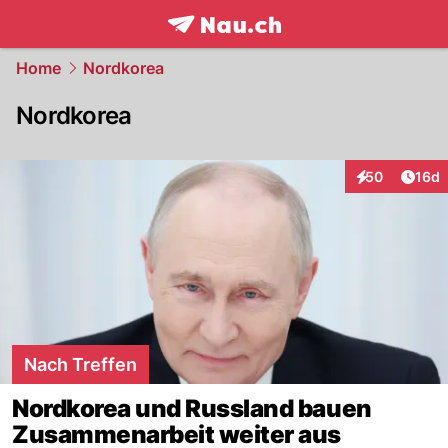
frontpage.
NAU.ch
Home
Nordkorea
Nordkorea
Artik
50
16d
Interaktionen
Nach Treffen
Nordkorea und Russland bauen
Zusammenarbeit weiter aus