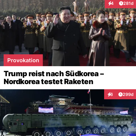
Artike
4
281d
Interaktionen
Provokation
Trump reist nach Südkorea –
Nordkorea testet Raketen
Artikel
6
299d
Interaktionen