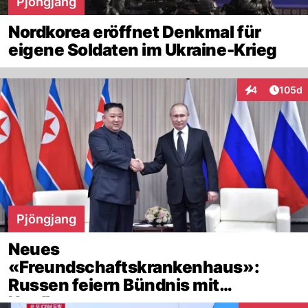
Pjöngjang
Nordkorea eröffnet Denkmal für
eigene Soldaten im Ukraine-Krieg
Artike
4
105d
Interaktionen
Pjöngjang
Neues
«Freundschaftskrankenhaus»:
Russen feiern Bündnis mit
Nordkorea