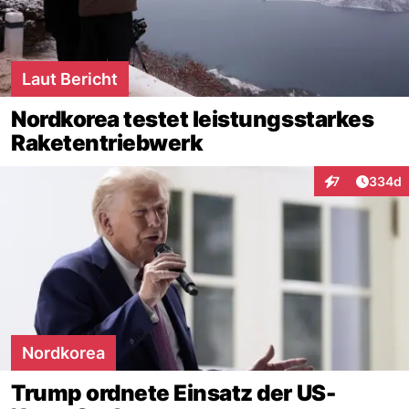
Laut Bericht
Nordkorea testet leistungsstarkes
Raketentriebwerk
Artikel
7
334d
Interaktionen
Nordkorea
Trump ordnete Einsatz der US-