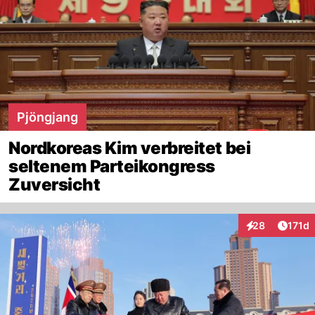
Pjöngjang
Nordkoreas Kim verbreitet bei
seltenem Parteikongress
Zuversicht
Artike
28
171d
Interaktionen