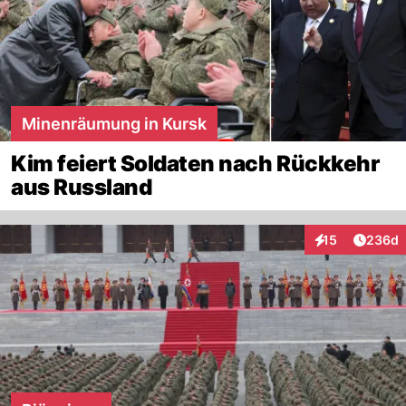
Minenräumung in Kursk
Kim feiert Soldaten nach Rückkehr
aus Russland
Artikel
15
236d
Interaktionen