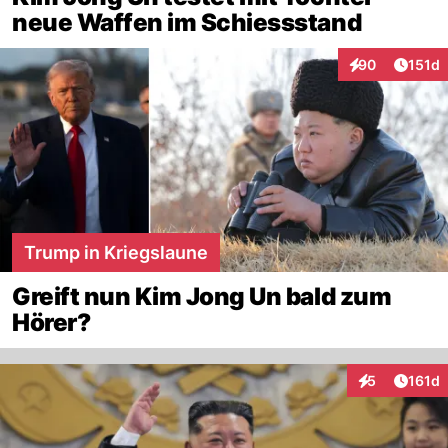
neue Waffen im Schiessstand
Artike
90
151d
Interaktionen
Trump in Kriegslaune
Greift nun Kim Jong Un bald zum
Hörer?
Artike
5
161d
Interaktionen