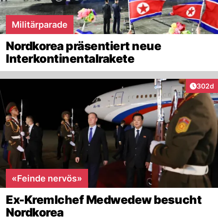
Militärparade
Nordkorea präsentiert neue
Interkontinentalrakete
Artikel
302d
«Feinde nervös»
Ex-Kremlchef Medwedew besucht
Nordkorea