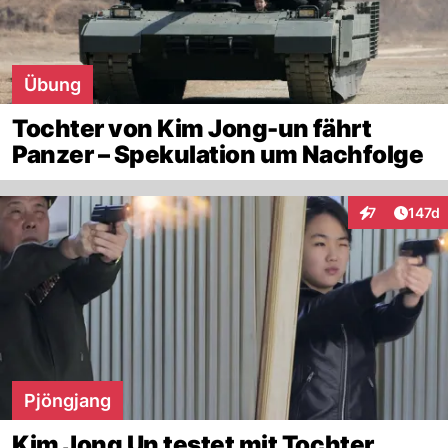
Übung
Tochter von Kim Jong-un fährt
Panzer – Spekulation um Nachfolge
Artike
7
147d
Interaktionen
Pjöngjang
Kim Jong Un testet mit Tochter