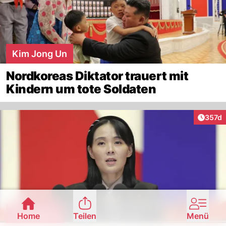
Kim Jong Un
Nordkoreas Diktator trauert mit
Kindern um tote Soldaten
Artike
357d
Nordkorea
Home
Teilen
Menü