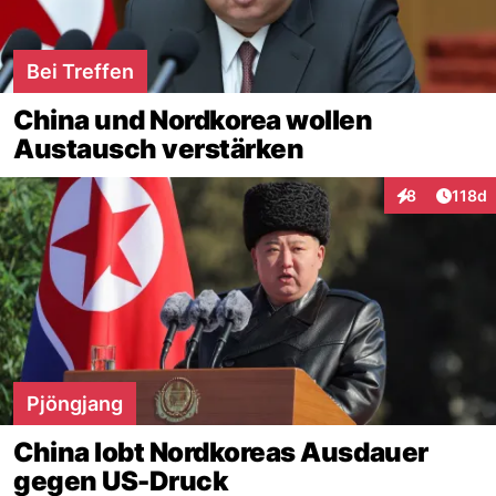
Bei Treffen
China und Nordkorea wollen
Austausch verstärken
Artike
8
118d
Interaktionen
Pjöngjang
China lobt Nordkoreas Ausdauer
gegen US-Druck