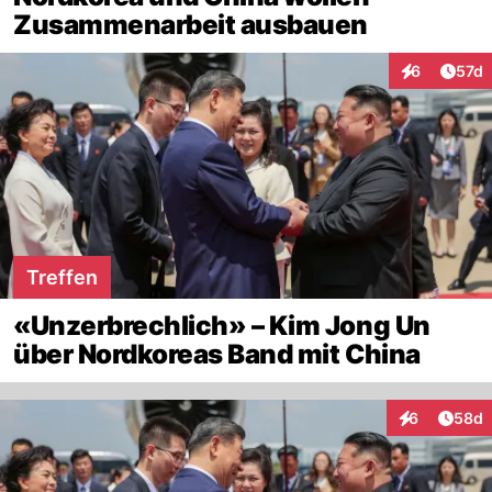
Zusammenarbeit ausbauen
Artik
6
57d
Interaktione
Treffen
«Unzerbrechlich» – Kim Jong Un
über Nordkoreas Band mit China
Artik
6
58d
Interaktionen