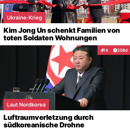
Ukraine-Krieg
Kim Jong Un schenkt Familien von
toten Soldaten Wohnungen
Artikel
14
208d
Interaktionen
Laut Nordkorea
Luftraumverletzung durch
südkoreanische Drohne