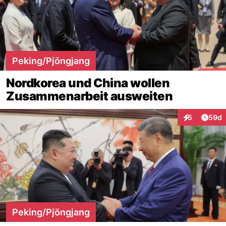
Peking/Pjöngjang
Nordkorea und China wollen
Zusammenarbeit ausweiten
Artik
5
59d
Interaktionen
Peking/Pjöngjang