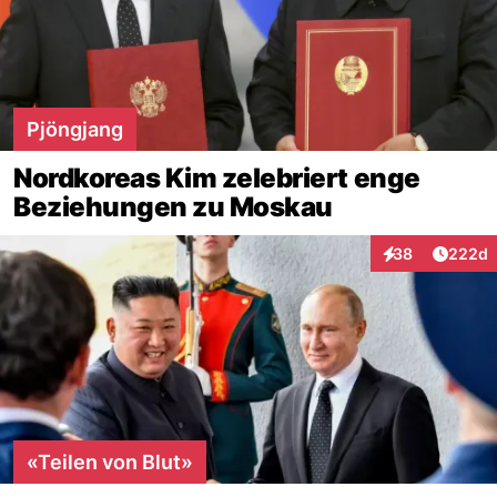
Pjöngjang
Nordkoreas Kim zelebriert enge
Beziehungen zu Moskau
Artikel
38
222d
Interaktionen
«Teilen von Blut»