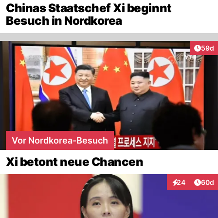
Chinas Staatschef Xi beginnt
Besuch in Nordkorea
Artik
59d
Vor Nordkorea-Besuch
Xi betont neue Chancen
Artik
24
60d
Interaktionen