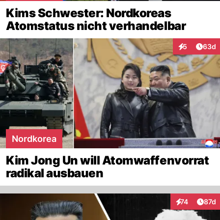
Kims Schwester: Nordkoreas
Atomstatus nicht verhandelbar
Artik
5
63d
Interaktionen
Nordkorea
Kim Jong Un will Atomwaffenvorrat
radikal ausbauen
Artik
74
87d
Interaktionen