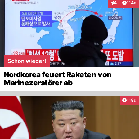
Artike
4
114d
Interaktionen
Schon wieder!
Nordkorea feuert Raketen von
Marinezerstörer ab
Artike
118d