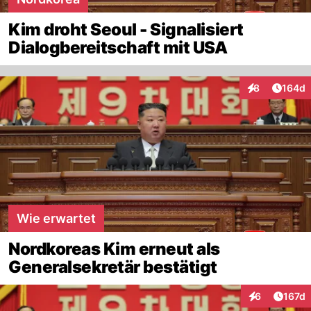
Kim droht Seoul - Signalisiert
Dialogbereitschaft mit USA
Artike
8
164d
Interaktionen
Wie erwartet
Nordkoreas Kim erneut als
Generalsekretär bestätigt
Artike
6
167d
Interaktionen