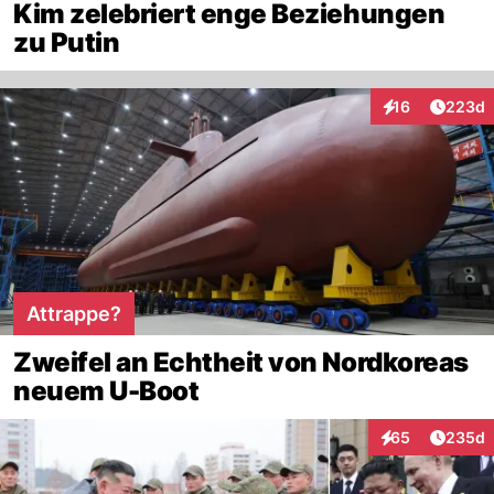
Kim zelebriert enge Beziehungen
zu Putin
Artikel
16
223d
Interaktionen
Attrappe?
Zweifel an Echtheit von Nordkoreas
neuem U-Boot
Artikel
65
235d
Interaktionen