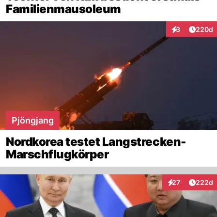
Familienmausoleum
Artikel
3
220d
Interaktionen
Pjöngjang
Nordkorea testet Langstrecken-
Marschflugkörper
Artikel
27
222d
Interaktionen