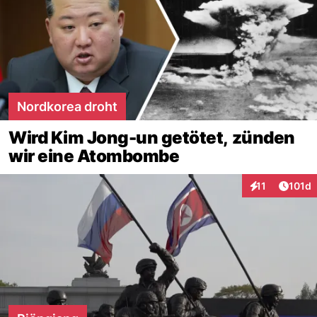
Nordkorea droht
Wird Kim Jong-un getötet, zünden
wir eine Atombombe
Artike
11
101d
Interaktionen