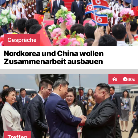
Gespräche
Nordkorea und China wollen
Zusammenarbeit ausbauen
Artik
6
60d
Interaktionen
Treffen