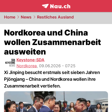
frontpage.
NAU.ch
Home
News
Restliches Ausland
Nordkorea und China
wollen Zusammenarbeit
ausweiten
Keystone-SDA
Nordkorea
,
09.06.2026 - 07:25
Xi Jinping besucht erstmals seit sieben Jahren
Pjöngjang – China und Nordkorea wollen ihre
Zusammenarbeit vertiefen.