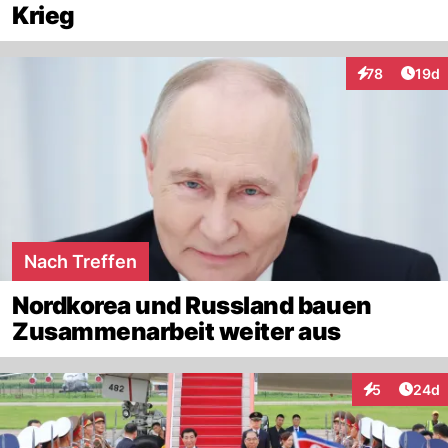
Krieg
Artik
78
19d
Interaktionen
Nach Treffen
Nordkorea und Russland bauen
Zusammenarbeit weiter aus
Artik
5
24d
Interaktionen