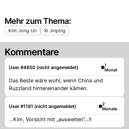
Mehr zum Thema:
Kim Jong Un
Xi Jinping
Kommentare
Artikel veröf
1
User #4650 (nicht angemeldet)
Monat
Das Beste wäre wohl, wenn China und
Ruzzland hintereinander kämen.
Artikel veröff
2
User #1181 (nicht angemeldet)
Monate
…Kim, Vorsicht mit „ausweiten“…!!