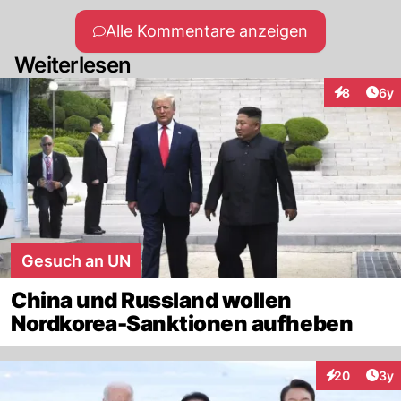
Alle Kommentare anzeigen
Weiterlesen
Arti
8
6y
Interaktion
Gesuch an UN
China und Russland wollen
Nordkorea-Sanktionen aufheben
Arti
20
3y
Interaktionen