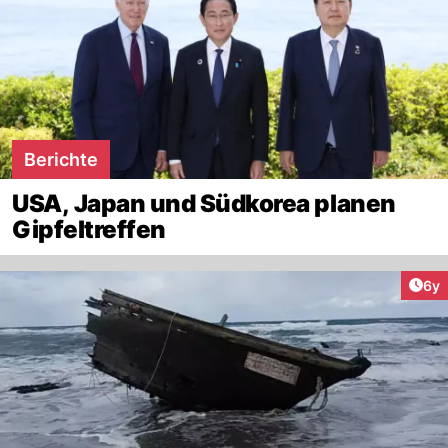
Berichte
USA, Japan und Südkorea planen
Gipfeltreffen
Arti
6y