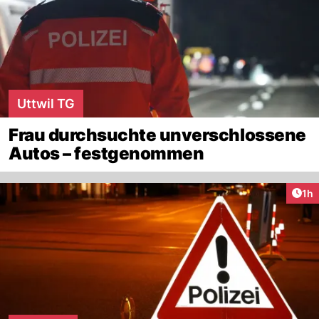
Uttwil TG
Frau durchsuchte unverschlossene
Autos – festgenommen
Art
1h