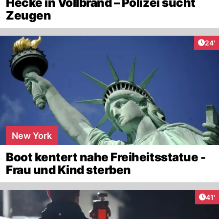
Hecke in Vollbrand – Polizei sucht
Zeugen
Arti
24'
New York
Boot kentert nahe Freiheitsstatue -
Frau und Kind sterben
Arti
41'