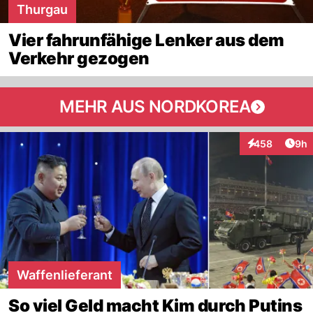
Thurgau
Vier fahrunfähige Lenker aus dem
Verkehr gezogen
MEHR AUS NORDKOREA
Arti
458
9h
Interaktionen
Waffenlieferant
So viel Geld macht Kim durch Putins