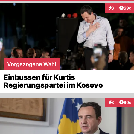
Artik
8
59d
Interaktionen
Vorgezogene Wahl
Einbussen für Kurtis
Regierungspartei im Kosovo
Artik
3
60d
Interaktionen