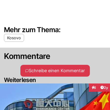
Mehr zum Thema:
Kosovo
Kommentare
Schreibe einen Kommentar
Weiterlesen
Arti
6
2y
Interaktion