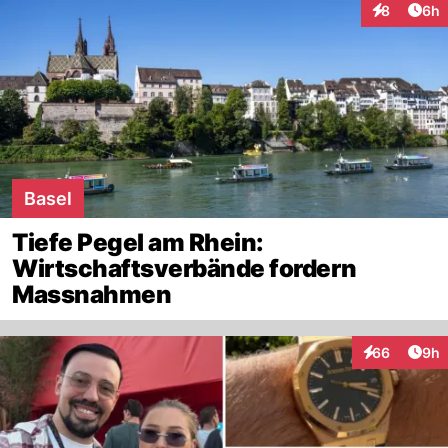
Arti
8
6h
Interaktion
Basel
Tiefe Pegel am Rhein:
Wirtschaftsverbände fordern
Massnahmen
Arti
66
9h
Interaktionen