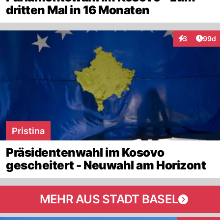
dritten Mal in 16 Monaten
Artik
3
99d
Interaktionen
Pristina
Präsidentenwahl im Kosovo
gescheitert - Neuwahl am Horizont
MEHR AUS STADT BASEL