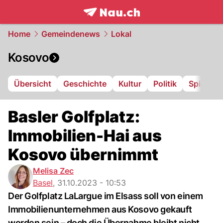
frontpage.
NAU.ch
Home
Gemeindenews
Lokal
Kosovo
Übersicht
Geschichte
Kultur
Politik
Spielpla
Basler Golfplatz:
Immobilien-Hai aus
Kosovo übernimmt
Melisa Zec
Basel
,
31.10.2023 - 10:53
Der Golfplatz LaLargue im Elsass soll von einem
Immobilienunternehmen aus Kosovo gekauft
worden sein – doch die Übernahme bleibt nicht