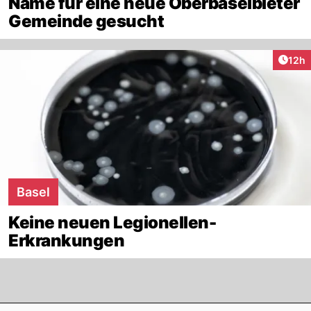
Name für eine neue Oberbaselbieter
Gemeinde gesucht
Artik
12h
Basel
Keine neuen Legionellen-
Erkrankungen