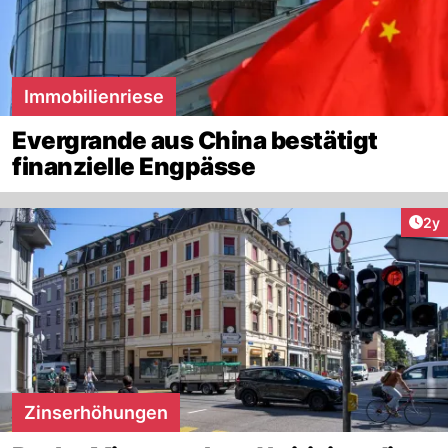
Immobilienriese
Evergrande aus China bestätigt
finanzielle Engpässe
Arti
2y
Zinserhöhungen