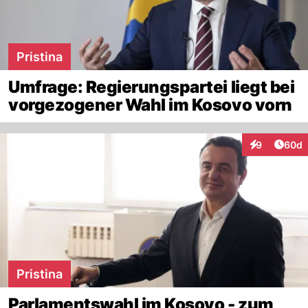
Pristina
Umfrage: Regierungspartei liegt bei
vorgezogener Wahl im Kosovo vorn
Artik
9
60d
Interaktionen
Pristina
Parlamentswahl im Kosovo - zum