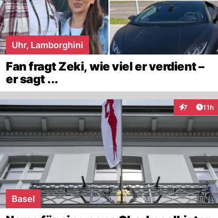
Uhr, Lamborghini
Fan fragt Zeki, wie viel er verdient –
er sagt ...
Artik
7
11h
Interaktione
Basel