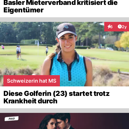
Basler Mieterverband kritisiert die
Eigentümer
Arti
6
2y
Interaktion
Schweizerin hat MS
Diese Golferin (23) startet trotz
Krankheit durch