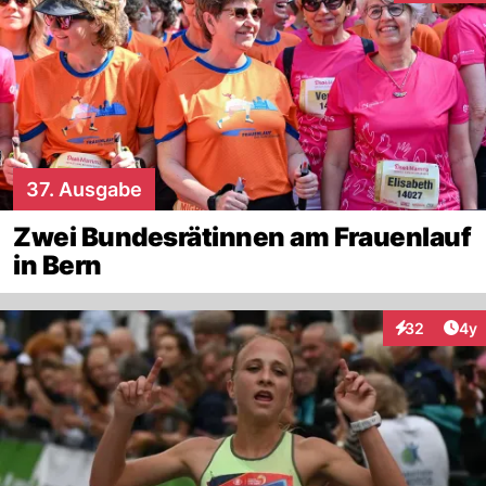
37. Ausgabe
Zwei Bundesrätinnen am Frauenlauf
in Bern
Arti
32
4y
Interaktionen