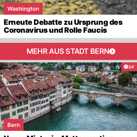
Washington
Erneute Debatte zu Ursprung des
Coronavirus und Rolle Faucis
MEHR AUS STADT BERN
Arti
34'
Bern