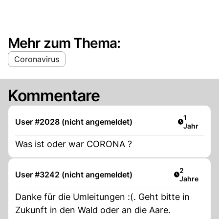
Mehr zum Thema:
Coronavirus
Kommentare
Artikel ver
1
User #2028 (nicht angemeldet)
Jahr
Was ist oder war CORONA ?
Artikel verö
2
User #3242 (nicht angemeldet)
Jahre
Danke für die Umleitungen :(. Geht bitte in
Zukunft in den Wald oder an die Aare.