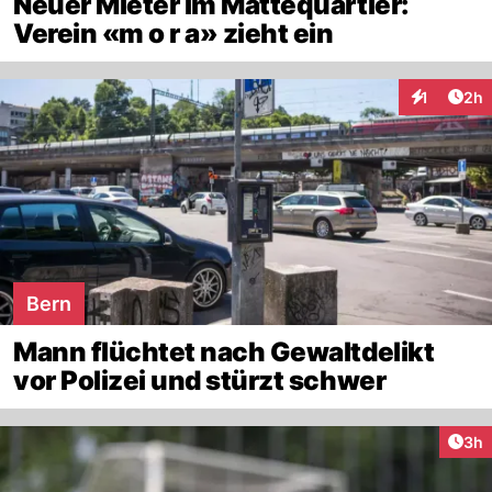
Neuer Mieter im Mattequartier:
Verein «m o r a» zieht ein
Arti
1
2h
Interaktion
Bern
Mann flüchtet nach Gewaltdelikt
vor Polizei und stürzt schwer
Arti
3h