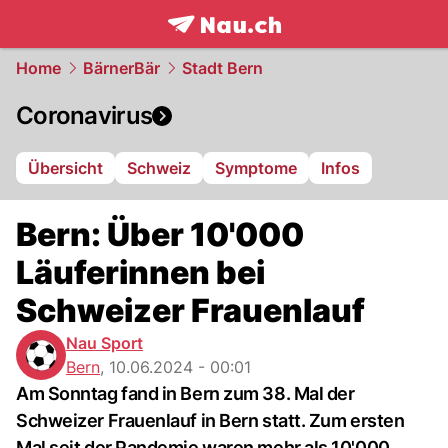
frontpage.
NAU.ch
Home
BärnerBär
Stadt Bern
Coronavirus
Übersicht
Schweiz
Symptome
Infos
Bern: Über 10'000
Läuferinnen bei
Schweizer Frauenlauf
Nau Sport
Bern
,
10.06.2024 - 00:01
Am Sonntag fand in Bern zum 38. Mal der
Schweizer Frauenlauf in Bern statt. Zum ersten
Mal seit der Pandemie waren mehr als 10'000