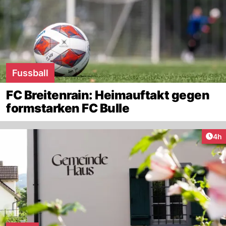
Fussball
FC Breitenrain: Heimauftakt gegen
formstarken FC Bulle
Arti
4h