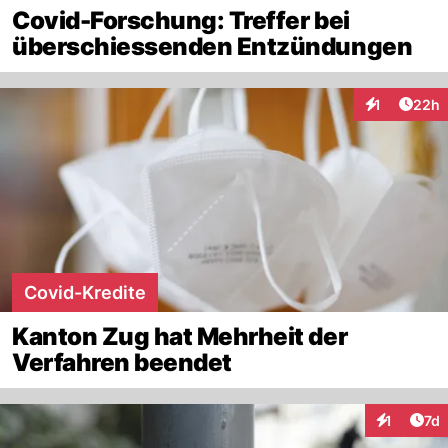
Covid-Forschung: Treffer bei
überschiessenden Entzündungen
Artik
1
22h
Interaktione
Covid-Kredite
Kanton Zug hat Mehrheit der
Verfahren beendet
Art
1
7d
Interaktion