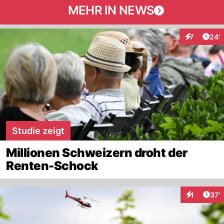
MEHR IN NEWS
Arti
7
24'
Interaktione
Studie zeigt
Millionen Schweizern droht der
Renten-Schock
Arti
1
37'
Interaktion