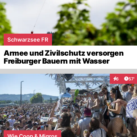
Schwarzsee FR
Armee und Zivilschutz versorgen
Freiburger Bauern mit Wasser
Arti
6
57'
Interaktione
Wie Coop & Migros