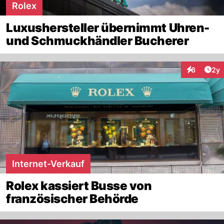
Rolex
Luxushersteller übernimmt Uhren-
und Schmuckhändler Bucherer
Arti
6
2y
Interaktion
Internet-Verkauf
Rolex kassiert Busse von
französischer Behörde