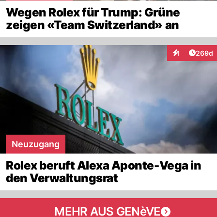
Wegen Rolex für Trump: Grüne
zeigen «Team Switzerland» an
Artikel
1
269d
Interaktionen
Neuzugang
Rolex beruft Alexa Aponte-Vega in
den Verwaltungsrat
MEHR AUS GENèVE