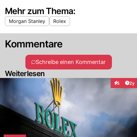
Mehr zum Thema:
Morgan Stanley
Rolex
Kommentare
Schreibe einen Kommentar
Weiterlesen
Arti
5
2y
Interaktion