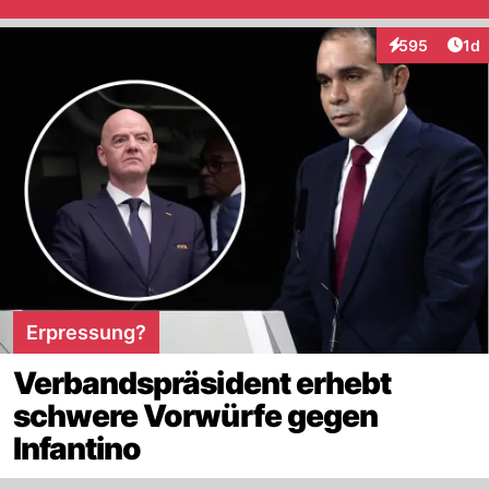
Art
595
1d
Interaktionen
Erpressung?
Verbandspräsident erhebt
schwere Vorwürfe gegen
Infantino