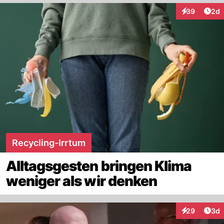
Arti
39
2d
Interaktionen
Recycling-Irrtum
Alltagsgesten bringen Klima
weniger als wir denken
Arti
29
3d
Interaktionen