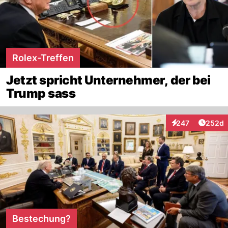
Rolex-Treffen
Jetzt spricht Unternehmer, der bei
Trump sass
Artikel
247
252d
Interaktionen
Bestechung?