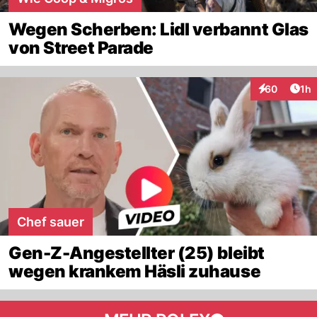
Wegen Scherben: Lidl verbannt Glas
von Street Parade
Art
60
1h
Interaktione
Chef sauer
Gen-Z-Angestellter (25) bleibt
wegen krankem Häsli zuhause