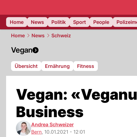
Home
News
Politik
Sport
People
Polizei
Home
News
Schweiz
Vegan
Übersicht
Ernährung
Fitness
Vegan: «Veganu
Business
Andrea Schweizer
Bern
,
10.01.2021 - 12:01