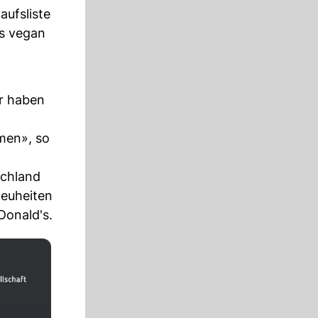
aufsliste
ls vegan
er haben
men», so
schland
neuheiten
Donald's.