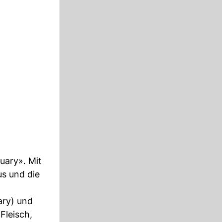
uary». Mit
us und die
ary) und
Fleisch,