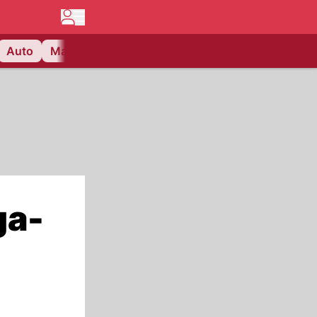
Auto
Matchcenter
Videos
Nau Plus
Lifestyle
ga-