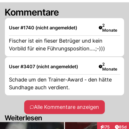
Kommentare
Artikel veröff
2
User #1740 (nicht angemeldet)
Monate
Fischer ist ein fieser Betrüger und kein
Vorbild für eine Führungsposition....;-)))
Artikel veröff
2
User #3407 (nicht angemeldet)
Monate
Schade um den Trainer-Award - den hätte
Sundhage auch verdient.
Alle Kommentare anzeigen
Weiterlesen
Artik
175
85d
Interaktionen