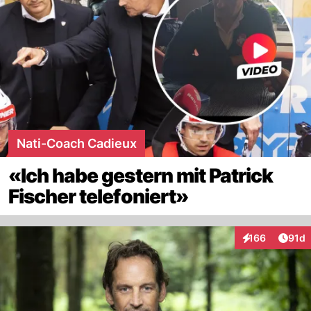
Nati-Coach Cadieux
«Ich habe gestern mit Patrick
Fischer telefoniert»
Artik
166
91d
Interaktionen