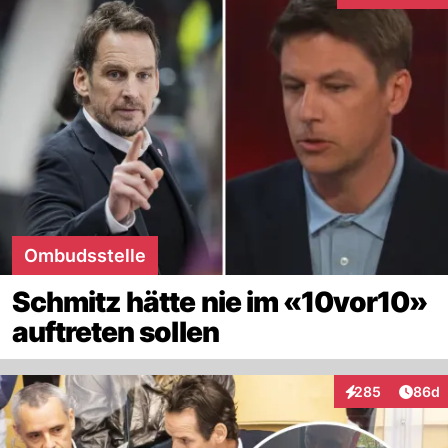
Ombudsstelle
Schmitz hätte nie im «10vor10»
auftreten sollen
Artik
285
86d
Interaktionen