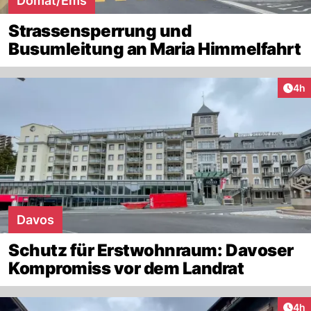
Domat/Ems
Strassensperrung und
Busumleitung an Maria Himmelfahrt
Arti
4h
Davos
Schutz für Erstwohnraum: Davoser
Kompromiss vor dem Landrat
Arti
4h