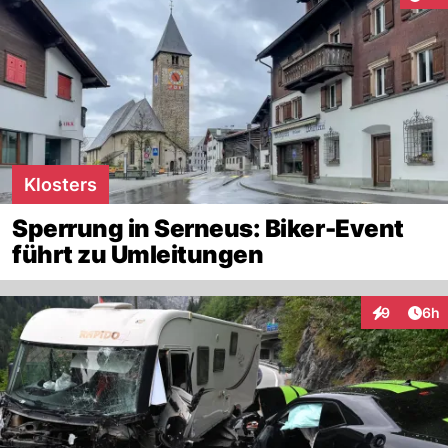
Klosters
Sperrung in Serneus: Biker-Event
führt zu Umleitungen
Arti
9
6h
Interaktion