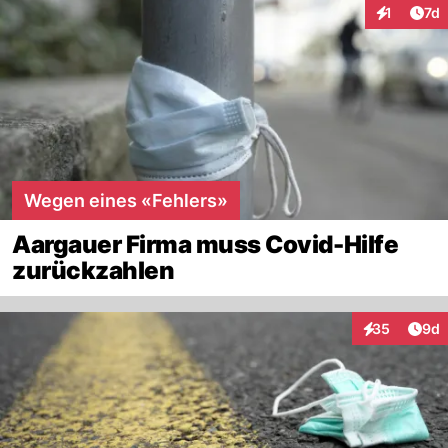
Art
1
7d
Interaktion
Wegen eines «Fehlers»
Aargauer Firma muss Covid-Hilfe
zurückzahlen
Arti
35
9d
Interaktionen