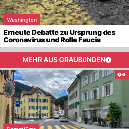
Washington
Erneute Debatte zu Ursprung des
Coronavirus und Rolle Faucis
MEHR AUS GRAUBüNDEN
Arti
4h