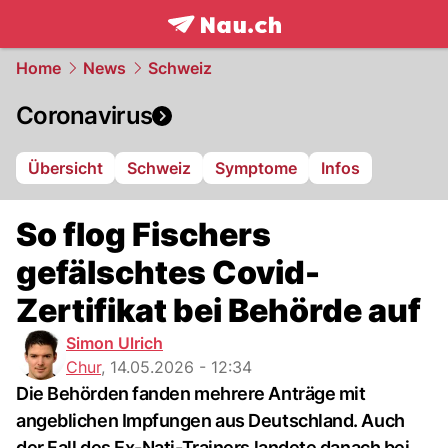
frontpage.
NAU.ch
Home
News
Schweiz
Coronavirus
Übersicht
Schweiz
Symptome
Infos
So flog Fischers
gefälschtes Covid-
Zertifikat bei Behörde auf
Simon Ulrich
Chur
,
14.05.2026 - 12:34
Die Behörden fanden mehrere Anträge mit
angeblichen Impfungen aus Deutschland. Auch
der Fall des Ex-Nati-Trainers landete danach bei