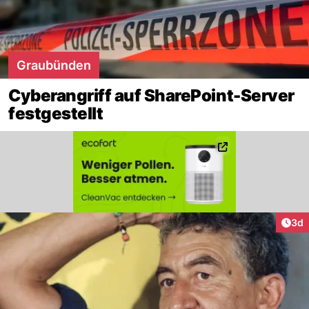
Graubünden
Cyberangriff auf SharePoint-Server
festgestellt
Arti
3d