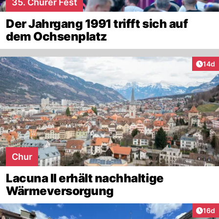
35. Churer Fest
Der Jahrgang 1991 trifft sich auf
dem Ochsenplatz
Artik
14d
Chur
Lacuna II erhält nachhaltige
Wärmeversorgung
Artik
16d