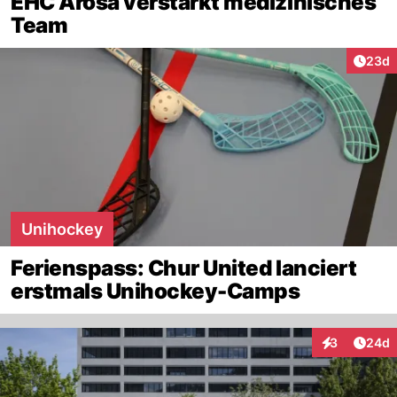
EHC Arosa verstärkt medizinisches
Team
Artik
23d
Unihockey
Ferienspass: Chur United lanciert
erstmals Unihockey-Camps
Artik
3
24d
Interaktionen