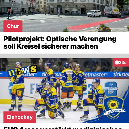
Chur
Pilotprojekt: Optische Verengung
soll Kreisel sicherer machen
Artik
23d
Eishockey