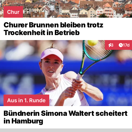
Chur
Churer Brunnen bleiben trotz
Trockenheit in Betrieb
Artik
3
17d
Interaktione
Aus in 1. Runde
Bündnerin Simona Waltert scheitert
in Hamburg