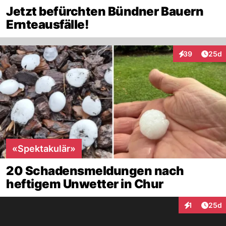
Jetzt befürchten Bündner Bauern
Ernteausfälle!
Artik
39
25d
Interaktionen
«Spektakulär»
20 Schadensmeldungen nach
heftigem Unwetter in Chur
Artik
1
25d
Interaktione