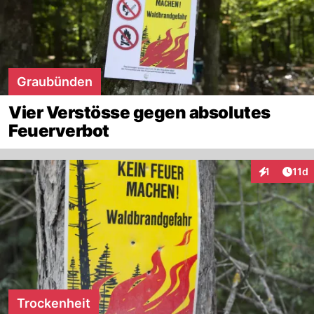
Graubünden
Vier Verstösse gegen absolutes
Feuerverbot
Artik
1
11d
Interaktione
Trockenheit