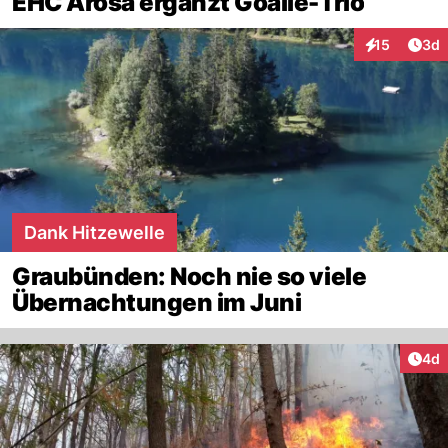
EHC Arosa ergänzt Goalie-Trio
Arti
15
3d
Interaktione
Dank Hitzewelle
Graubünden: Noch nie so viele
Übernachtungen im Juni
Arti
4d