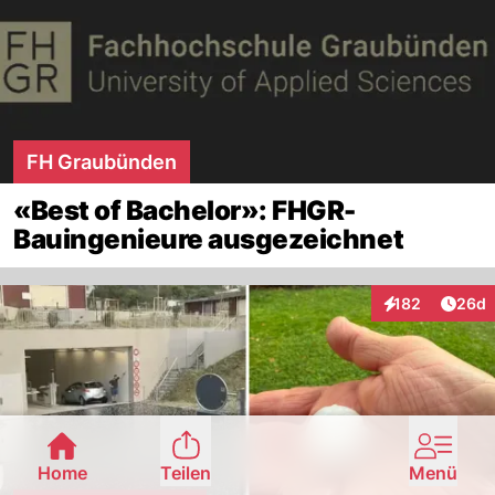
FH Graubünden
«Best of Bachelor»: FHGR-
Bauingenieure ausgezeichnet
Artik
182
26d
Interaktionen
Home
Teilen
Menü