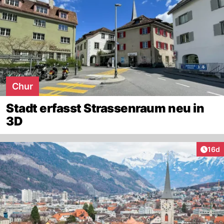
Chur
Stadt erfasst Strassenraum neu in
3D
Artik
16d