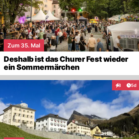
Zum 35. Mal
Deshalb ist das Churer Fest wieder
ein Sommermärchen
Arti
8
5d
Interaktion