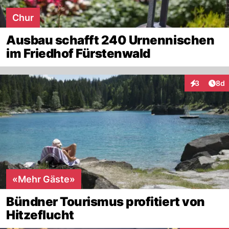
Chur
Ausbau schafft 240 Urnennischen
im Friedhof Fürstenwald
Arti
3
8d
Interaktion
«Mehr Gäste»
Bündner Tourismus profitiert von
Hitzeflucht