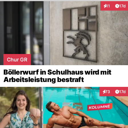
Artik
11
17d
Interaktionen
Chur GR
Böllerwurf in Schulhaus wird mit
Arbeitsleistung bestraft
Artik
73
17d
Interaktionen