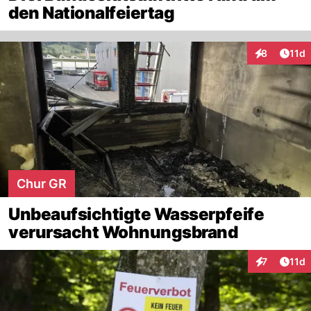
den Nationalfeiertag
Artik
8
11d
Interaktione
Chur GR
Unbeaufsichtigte Wasserpfeife
verursacht Wohnungsbrand
Artik
7
11d
Interaktione