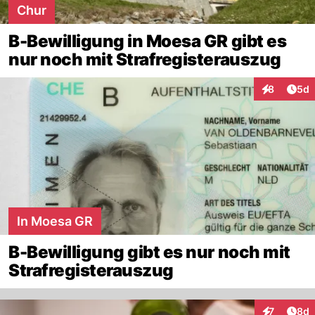
Chur
B-Bewilligung in Moesa GR gibt es
nur noch mit Strafregisterauszug
Arti
8
5d
Interaktion
In Moesa GR
B-Bewilligung gibt es nur noch mit
Strafregisterauszug
Arti
7
8d