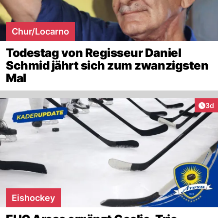
Chur/Locarno
Todestag von Regisseur Daniel
Schmid jährt sich zum zwanzigsten
Mal
Arti
3d
Eishockey