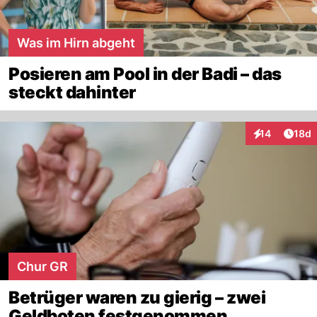
Was im Hirn abgeht
Posieren am Pool in der Badi – das
steckt dahinter
Artik
14
18d
Interaktionen
Chur GR
Betrüger waren zu gierig – zwei
Geldboten festgenommen