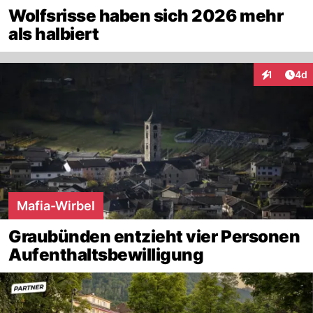
Wolfsrisse haben sich 2026 mehr
als halbiert
Arti
1
4d
Interaktion
Mafia-Wirbel
Graubünden entzieht vier Personen
Aufenthaltsbewilligung