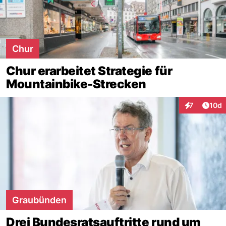
Chur
Chur erarbeitet Strategie für
Mountainbike-Strecken
Artik
7
10d
Interaktione
Graubünden
Drei Bundesratsauftritte rund um