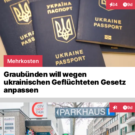
Arti
34
9d
Interaktionen
Mehrkosten
Graubünden will wegen
ukrainischen Geflüchteten Gesetz
anpassen
Arti
1
9d
Interaktion