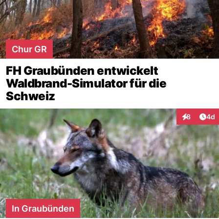
Chur GR
FH Graubünden entwickelt
Waldbrand-Simulator für die
Schweiz
Arti
8
4d
Interaktion
In Graubünden