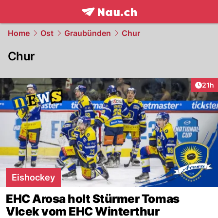
frontpage.
NAU.ch
Home
Ost
Graubünden
Chur
Chur
Artik
21h
Eishockey
EHC Arosa holt Stürmer Tomas
Vlcek vom EHC Winterthur