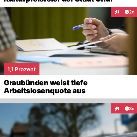
Arti
1
2d
Interaktion
1,1 Prozent
Graubünden weist tiefe
Arbeitslosenquote aus
Arti
1
3d
Interaktion