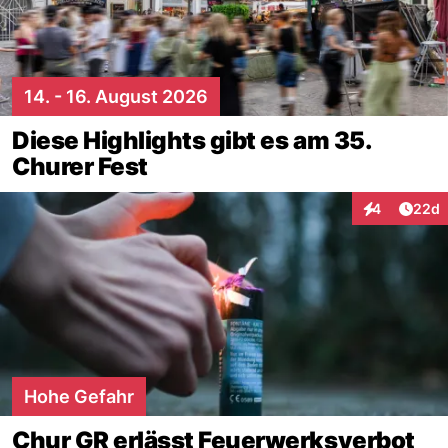
14. - 16. August 2026
Diese Highlights gibt es am 35.
Churer Fest
Artik
4
22d
Interaktionen
Hohe Gefahr
Chur GR erlässt Feuerwerksverbot