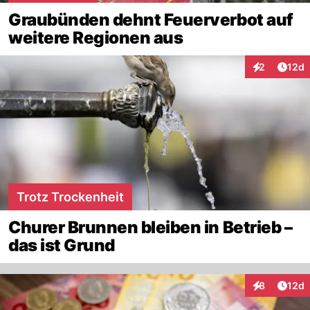
Graubünden dehnt Feuerverbot auf
weitere Regionen aus
Artik
2
12d
Interaktione
Trotz Trockenheit
Churer Brunnen bleiben in Betrieb –
das ist Grund
Artik
8
12d
Interaktione