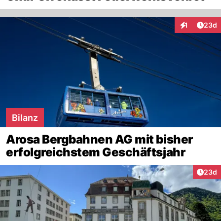
Artik
1
23d
Interaktione
Bilanz
Arosa Bergbahnen AG mit bisher
erfolgreichstem Geschäftsjahr
Artik
23d