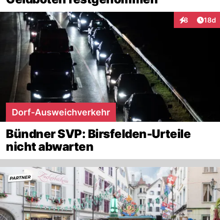
Artik
8
18d
Interaktione
Dorf-Ausweichverkehr
Bündner SVP: Birsfelden-Urteile
nicht abwarten