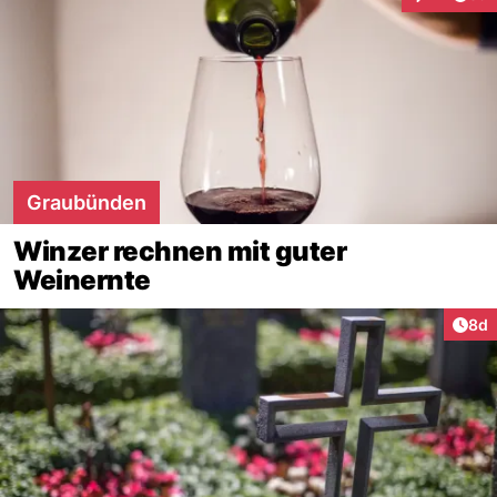
Interaktion
Graubünden
Winzer rechnen mit guter
Weinernte
Arti
8d