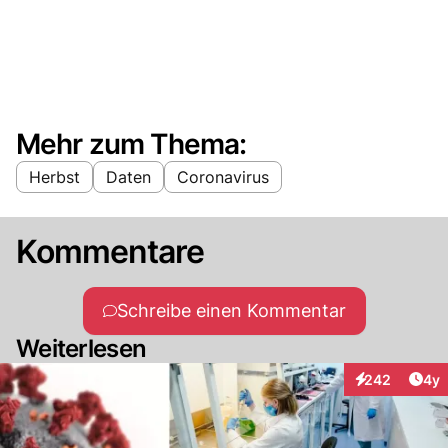
Mehr zum Thema:
Herbst
Daten
Coronavirus
Kommentare
Schreibe einen Kommentar
Weiterlesen
Arti
242
4y
Interaktionen