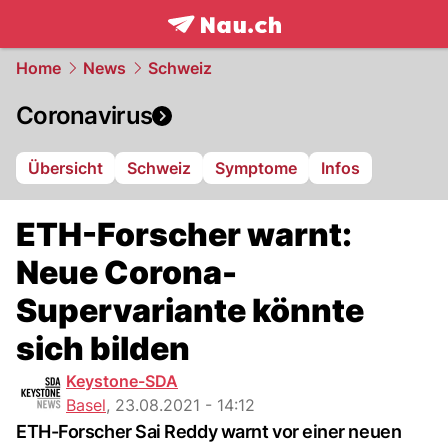
frontpage.
NAU.ch
Home
News
Schweiz
Coronavirus
Übersicht
Schweiz
Symptome
Infos
ETH-Forscher warnt:
Neue Corona-
Supervariante könnte
sich bilden
Keystone-SDA
Basel
,
23.08.2021 - 14:12
ETH-Forscher Sai Reddy warnt vor einer neuen