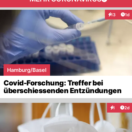
Art
13
1d
Interaktione
Hamburg/Basel
Covid-Forschung: Treffer bei
überschiessenden Entzündungen
Arti
1
2d
Interaktion