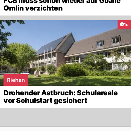
FCB muss schon wieder auf Goalie
Omlin verzichten
Art
1d
Riehen
Drohender Astbruch: Schulareale
vor Schulstart gesichert