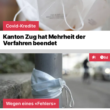
Covid-Kredite
Kanton Zug hat Mehrheit der
Verfahren beendet
Arti
1
8d
Interaktion
Wegen eines «Fehlers»