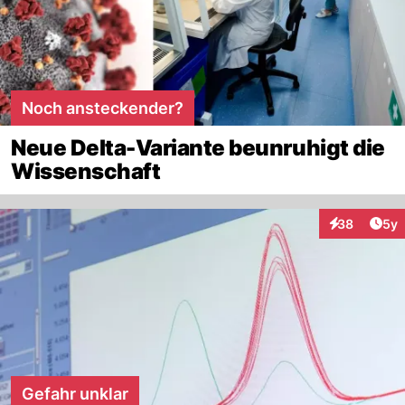
Noch ansteckender?
Neue Delta-Variante beunruhigt die
Wissenschaft
Arti
38
5y
Interaktionen
Gefahr unklar