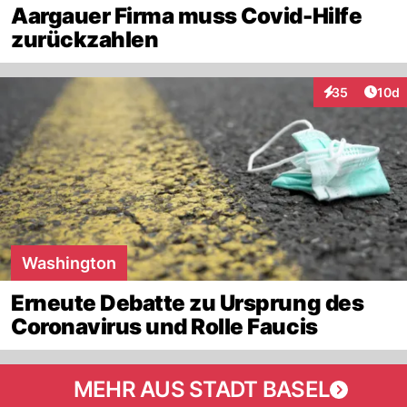
Aargauer Firma muss Covid-Hilfe
zurückzahlen
Artik
35
10d
Interaktionen
Washington
Erneute Debatte zu Ursprung des
Coronavirus und Rolle Faucis
MEHR AUS STADT BASEL