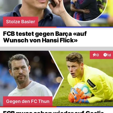
Stolze Basler
FCB testet gegen Barça «auf
Wunsch von Hansi Flick»
Art
10
1d
Interaktione
Gegen den FC Thun