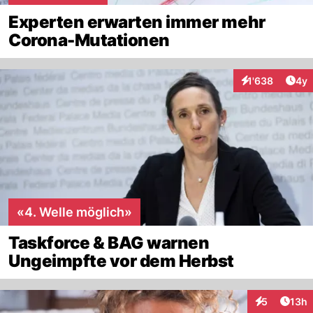
Experten erwarten immer mehr
Corona-Mutationen
Arti
1'638
4y
Interaktionen
«4. Welle möglich»
Taskforce & BAG warnen
Ungeimpfte vor dem Herbst
Artik
5
13h
Interaktione