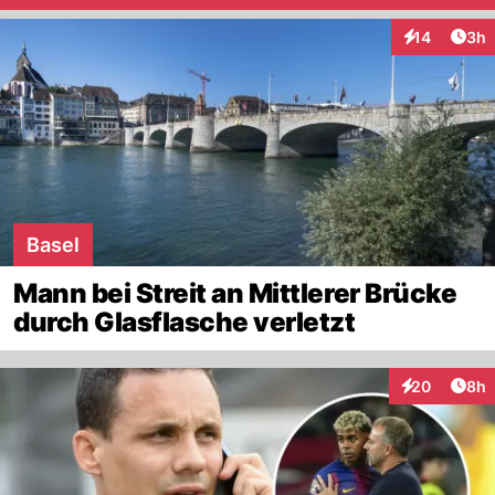
Arti
14
3h
Interaktione
Basel
Mann bei Streit an Mittlerer Brücke
durch Glasflasche verletzt
Arti
20
8h
Interaktionen