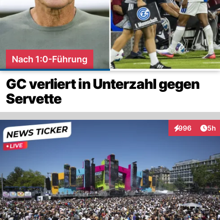
Nach 1:0-Führung
GC verliert in Unterzahl gegen
Servette
Arti
996
5h
Interaktionen