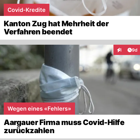
Covid-Kredite
Kanton Zug hat Mehrheit der
Verfahren beendet
Arti
1
9d
Interaktion
Wegen eines «Fehlers»
Aargauer Firma muss Covid-Hilfe
zurückzahlen