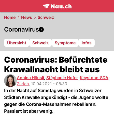
frontpage.
NAU.ch
Home
News
Schweiz
Coronavirus
Übersicht
Schweiz
Symptome
Infos
Coronavirus: Befürchtete
Krawallnacht bleibt aus
Annina Häusli
,
Stéphanie Hofer
,
Keystone-SDA
Zürich
,
10.04.2021 - 08:30
In der Nacht auf Samstag wurden in Schweizer
Städten Krawalle angekündigt - die Jugend wollte
gegen die Corona-Massnahmen rebellieren.
Passiert ist aber wenig.