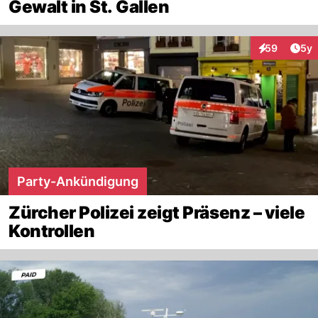
Gewalt in St. Gallen
Arti
59
5y
Interaktionen
Party-Ankündigung
Zürcher Polizei zeigt Präsenz – viele
Kontrollen