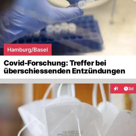
Hamburg/Basel
Covid-Forschung: Treffer bei
überschiessenden Entzündungen
Arti
1
3d
Interaktion