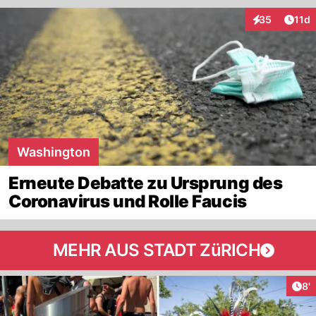
Artik
35
11d
Interaktionen
Washington
Erneute Debatte zu Ursprung des
Coronavirus und Rolle Faucis
MEHR AUS STADT ZüRICH
Art
8'