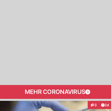
MEHR CORONAVIRUS
Arti
13
2d
Interaktione