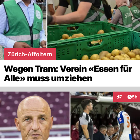
Zürich-Affoltern
Wegen Tram: Verein «Essen für
Alle» muss umziehen
Arti
7
5h
Interaktion