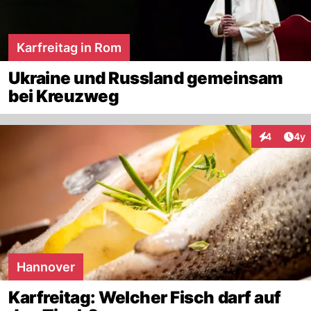
Karfreitag in Rom
Ukraine und Russland gemeinsam
bei Kreuzweg
Arti
4
4y
Interaktion
Hannover
Karfreitag: Welcher Fisch darf auf