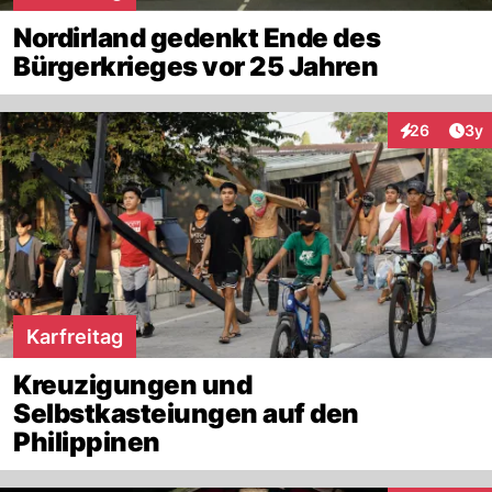
Nordirland gedenkt Ende des
Bürgerkrieges vor 25 Jahren
Arti
26
3y
Interaktionen
Karfreitag
Kreuzigungen und
Selbstkasteiungen auf den
Philippinen