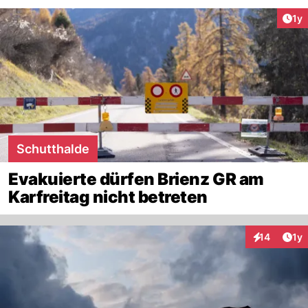
Art
1y
Schutthalde
Evakuierte dürfen Brienz GR am
Karfreitag nicht betreten
Art
14
1y
Interaktione