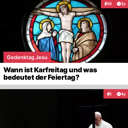
Arti
38
3y
Interaktionen
Gedenktag Jesu
Wann ist Karfreitag und was
bedeutet der Feiertag?
Arti
5
4y
Interaktion