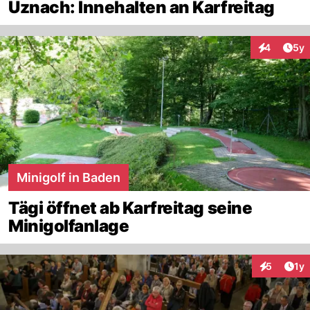
Uznach: Innehalten an Karfreitag
Arti
4
5y
Interaktion
Minigolf in Baden
Tägi öffnet ab Karfreitag seine
Minigolfanlage
Art
5
1y
Interaktion