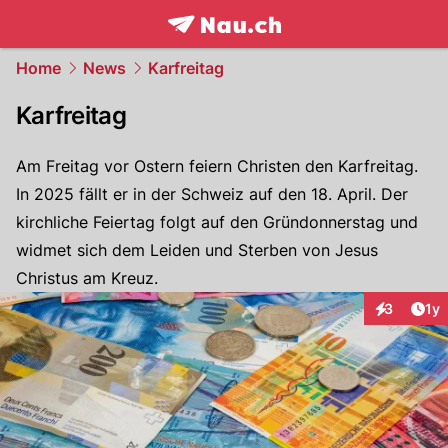
frontpage.
NAU.ch
Home
News
Karfreitag
Karfreitag
Am Freitag vor Ostern feiern Christen den Karfreitag.
In 2025 fällt er in der Schweiz auf den 18. April. Der
kirchliche Feiertag folgt auf den Gründonnerstag und
widmet sich dem Leiden und Sterben von Jesus
Christus am Kreuz.
Art
3
1y
Interaktion