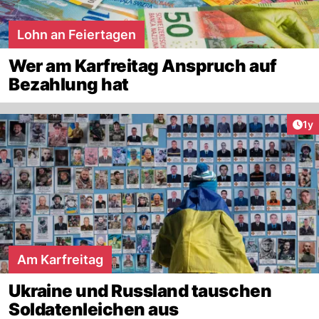
Lohn an Feiertagen
Wer am Karfreitag Anspruch auf
Bezahlung hat
Art
1y
Am Karfreitag
Ukraine und Russland tauschen
Soldatenleichen aus