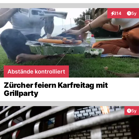
Arti
314
5y
Interaktionen
Abstände kontrolliert
Zürcher feiern Karfreitag mit
Grillparty
Arti
5y