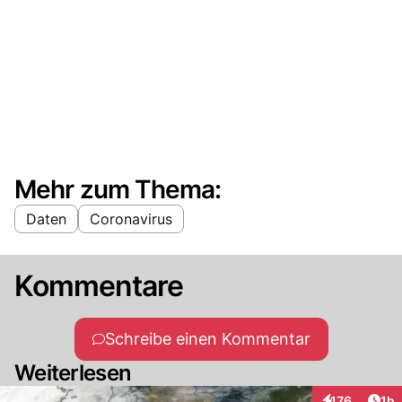
Mehr zum Thema:
Daten
Coronavirus
Kommentare
Schreibe einen Kommentar
Weiterlesen
Art
176
1h