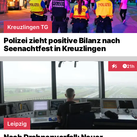
Kreuzlingen TG
Polizei zieht positive Bilanz nach
Seenachtfest in Kreuzlingen
Artik
5
21h
Interaktione
Leipzig