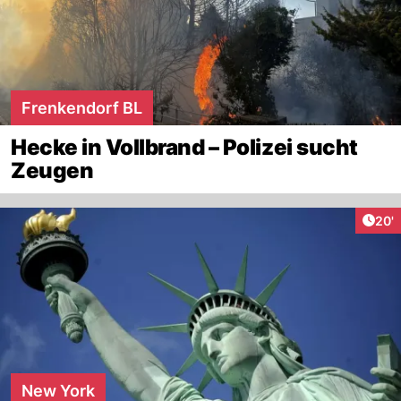
Frenkendorf BL
Hecke in Vollbrand – Polizei sucht
Zeugen
Arti
20'
New York