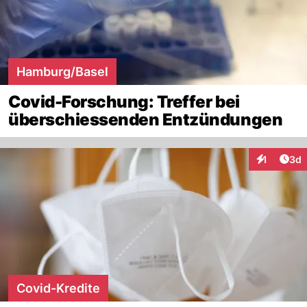
Hamburg/Basel
Covid-Forschung: Treffer bei
überschiessenden Entzündungen
Arti
1
3d
Interaktion
Covid-Kredite