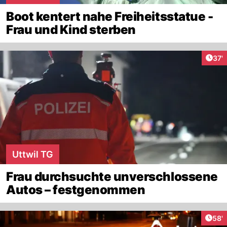
Boot kentert nahe Freiheitsstatue -
Frau und Kind sterben
Arti
37'
Uttwil TG
Frau durchsuchte unverschlossene
Autos – festgenommen
Arti
58'