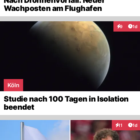
Nach Drohnenvorfall: Neuer
Wachposten am Flughafen
Art
9
1d
Interaktion
Köln
Studie nach 100 Tagen in Isolation
beendet
Art
11
1d
Interaktione