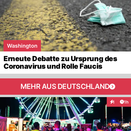
Washington
Erneute Debatte zu Ursprung des
Coronavirus und Rolle Faucis
MEHR AUS DEUTSCHLAND
Art
1
1h
Interaktion