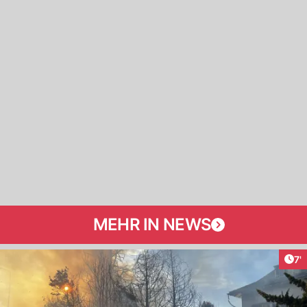
MEHR IN NEWS
Art
7'