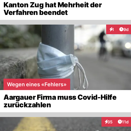
Kanton Zug hat Mehrheit der
Verfahren beendet
Arti
1
9d
Interaktion
Wegen eines «Fehlers»
Aargauer Firma muss Covid-Hilfe
zurückzahlen
Artik
35
11d
Interaktionen