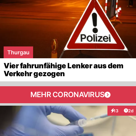
Thurgau
Vier fahrunfähige Lenker aus dem
Verkehr gezogen
MEHR CORONAVIRUS
Arti
13
2d
Interaktione