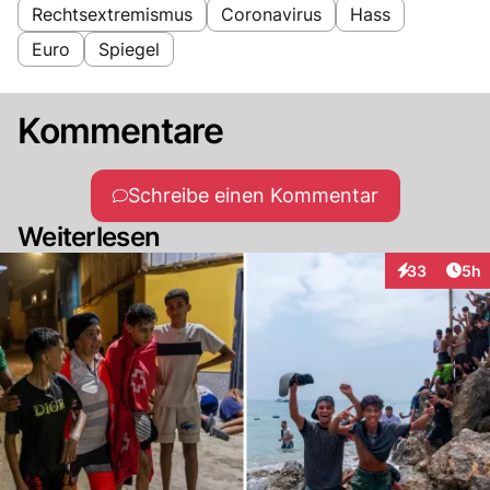
Rechtsextremismus
Coronavirus
Hass
Euro
Spiegel
Kommentare
Schreibe einen Kommentar
Weiterlesen
Arti
33
5h
Interaktionen