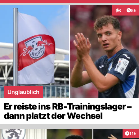
Arti
8
5h
Interaktion
Unglaublich
Er reiste ins RB-Trainingslager –
dann platzt der Wechsel
Artik
11h