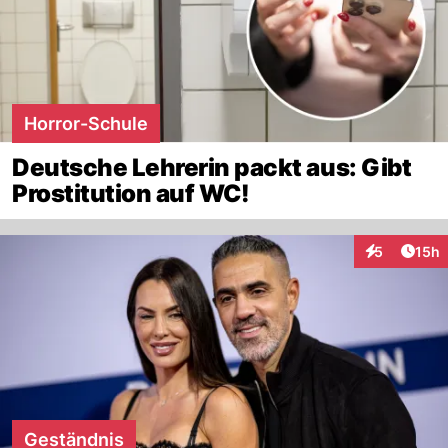
Horror-Schule
Deutsche Lehrerin packt aus: Gibt
Prostitution auf WC!
Artik
5
15h
Interaktione
Geständnis