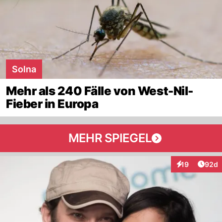
Solna
Mehr als 240 Fälle von West-Nil-
Fieber in Europa
MEHR SPIEGEL
Artik
19
92d
Interaktionen