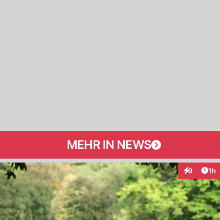
MEHR IN NEWS
Art
9
1h
Interaktion