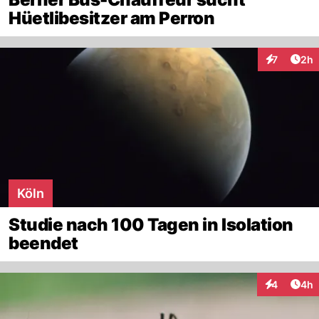
Hüetlibesitzer am Perron
Arti
7
2h
Interaktion
Köln
Studie nach 100 Tagen in Isolation
beendet
Arti
4
4h
Interaktion