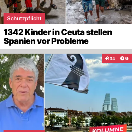
Schutzpflicht
1342 Kinder in Ceuta stellen
Spanien vor Probleme
Arti
134
5h
Interaktionen