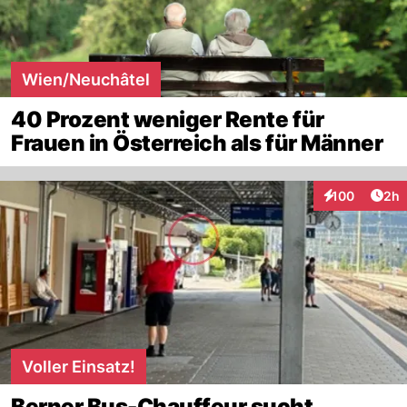
Wien/Neuchâtel
40 Prozent weniger Rente für
Frauen in Österreich als für Männer
Arti
100
2h
Interaktionen
Voller Einsatz!
Berner Bus-Chauffeur sucht