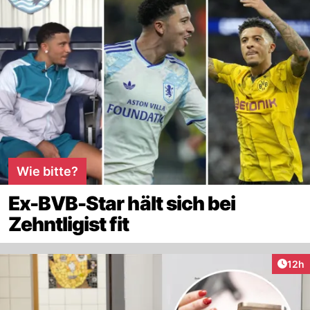
Wie bitte?
Ex-BVB-Star hält sich bei
Zehntligist fit
Artik
12h