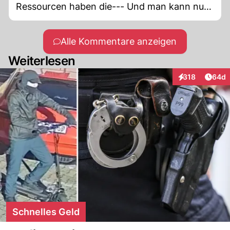
Ressourcen haben die--- Und man kann nur
bestehen wen man sich Bestechung leisten
kann, was je länger je mehr schwierig wird---
Alle Kommentare anzeigen
Ergo riesen Erfolg---
Weiterlesen
Artik
318
64d
Interaktionen
Schnelles Geld