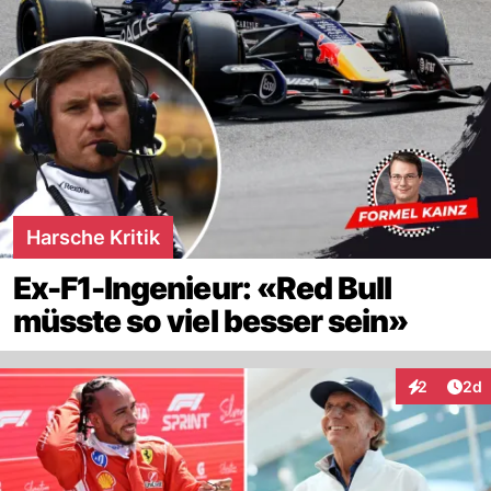
Harsche Kritik
Ex-F1-Ingenieur: «Red Bull
müsste so viel besser sein»
Arti
2
2d
Interaktion