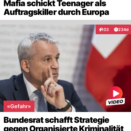
Mafia schickt Teenager als
Auftragskiller durch Europa
Artikel
103
234d
Interaktionen
«Gefahr»
Bundesrat schafft Strategie
gegen Organisierte Kriminalität