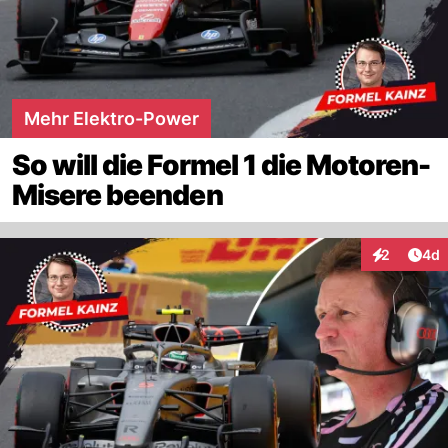
Mehr Elektro-Power
So will die Formel 1 die Motoren-
Misere beenden
Arti
2
4d
Interaktion