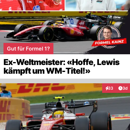
Gut für Formel 1?
Ex-Weltmeister: «Hoffe, Lewis
kämpft um WM-Titel!»
Arti
33
3d
Interaktionen