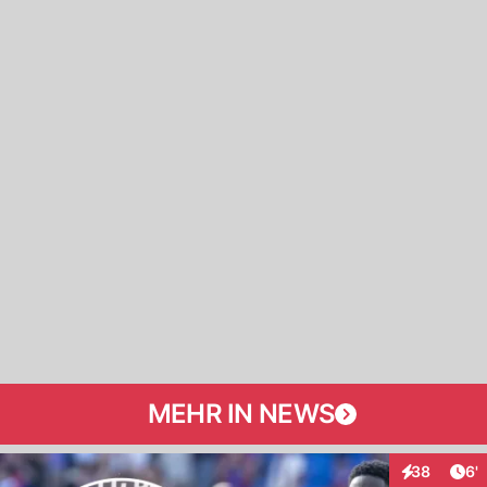
MEHR IN NEWS
Art
38
6'
Interaktione