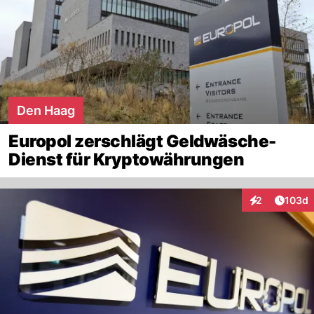
Den Haag
Europol zerschlägt Geldwäsche-
Dienst für Kryptowährungen
Artike
2
103d
Interaktionen