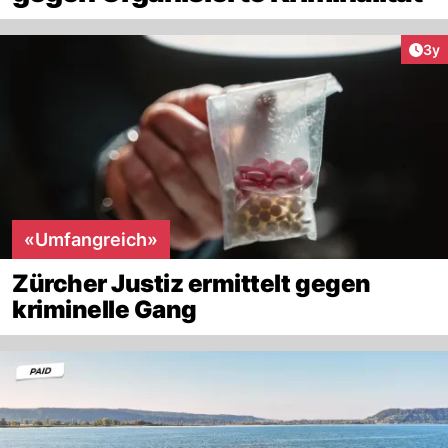
Arti
3y
«Umfangreich»
Zürcher Justiz ermittelt gegen
kriminelle Gang