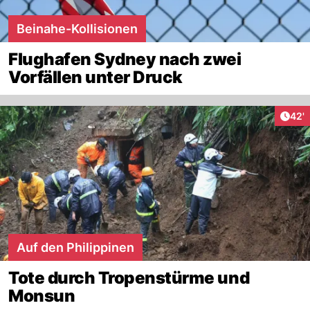
Beinahe-Kollisionen
Flughafen Sydney nach zwei
Vorfällen unter Druck
Arti
42'
Auf den Philippinen
Tote durch Tropenstürme und
Monsun