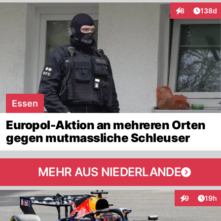
Artike
8
138d
Interaktionen
Essen
Europol-Aktion an mehreren Orten
gegen mutmassliche Schleuser
MEHR AUS NIEDERLANDE
Artik
9
19h
Interaktione