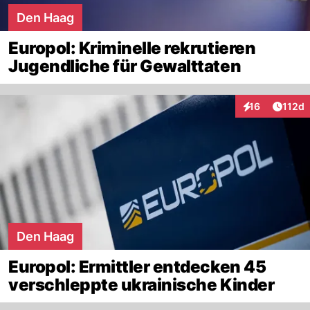
Den Haag
Europol: Kriminelle rekrutieren
Jugendliche für Gewalttaten
Artike
16
112d
Interaktionen
Den Haag
Europol: Ermittler entdecken 45
verschleppte ukrainische Kinder