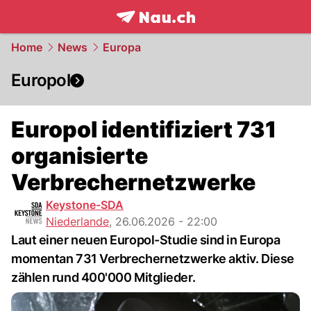
frontpage.
NAU.ch
Home
News
Europa
Europol
Europol identifiziert 731
organisierte
Verbrechernetzwerke
Keystone-SDA
Niederlande
,
26.06.2026 - 22:00
Laut einer neuen Europol-Studie sind in Europa
momentan 731 Verbrechernetzwerke aktiv. Diese
zählen rund 400'000 Mitglieder.