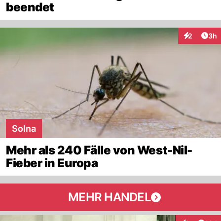
beendet
Arti
2
3h
Interaktion
Solna
Mehr als 240 Fälle von West-Nil-
Fieber in Europa
MEHR HANDEL