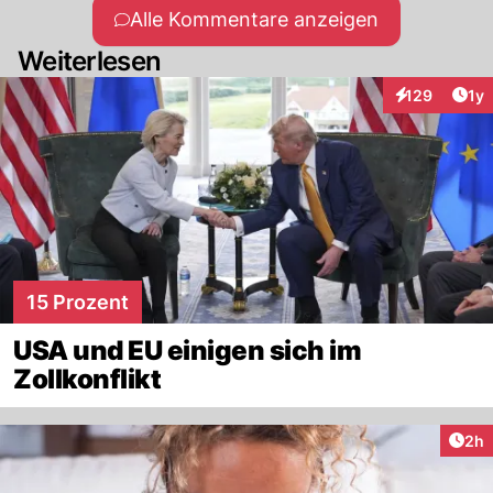
Alle Kommentare anzeigen
Weiterlesen
Art
129
1y
Interaktionen
15 Prozent
USA und EU einigen sich im
Zollkonflikt
Arti
2h