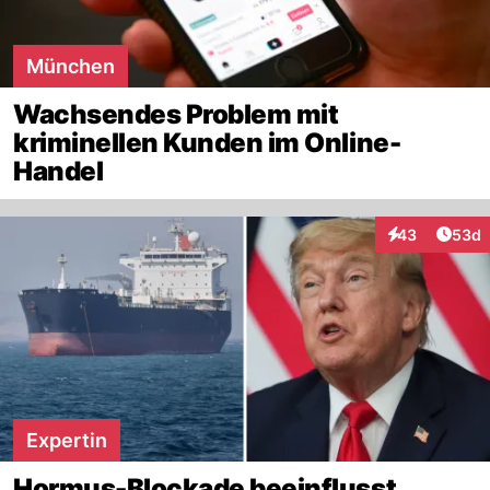
München
Wachsendes Problem mit
kriminellen Kunden im Online-
Handel
Artik
43
53d
Interaktionen
Expertin
Hormus-Blockade beeinflusst