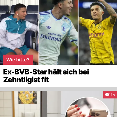
Wie bitte?
Ex-BVB-Star hält sich bei
Zehntligist fit
Artik
11h