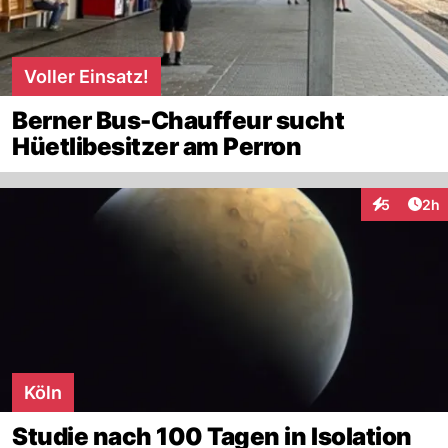
Voller Einsatz!
Berner Bus-Chauffeur sucht
Hüetlibesitzer am Perron
Arti
5
2h
Interaktion
Köln
Studie nach 100 Tagen in Isolation