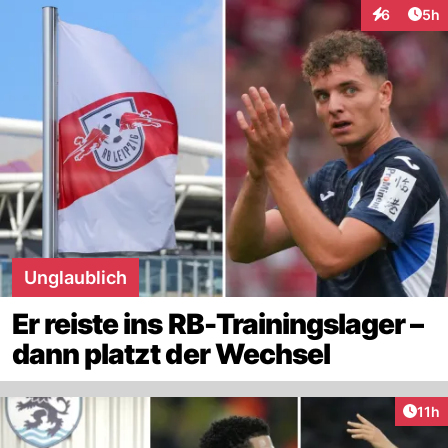
Arti
6
5h
Interaktion
Unglaublich
Er reiste ins RB-Trainingslager –
dann platzt der Wechsel
Artik
11h