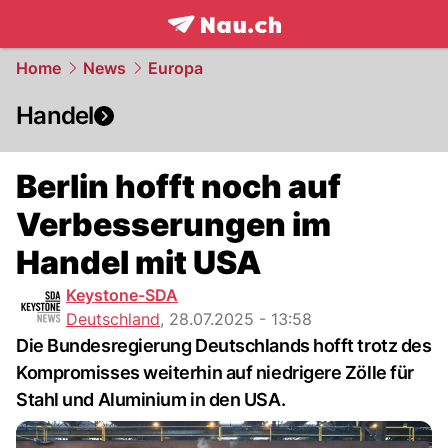
frontpage.
NAU.ch
Home
News
Europa
Handel
Berlin hofft noch auf
Verbesserungen im
Handel mit USA
Keystone-SDA
Deutschland
,
28.07.2025 - 13:58
Die Bundesregierung Deutschlands hofft trotz des
Kompromisses weiterhin auf niedrigere Zölle für
Stahl und Aluminium in den USA.