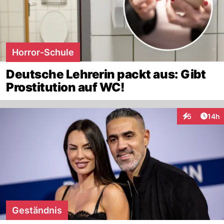
Horror-Schule
Deutsche Lehrerin packt aus: Gibt
Prostitution auf WC!
Artik
5
14h
Interaktione
Geständnis