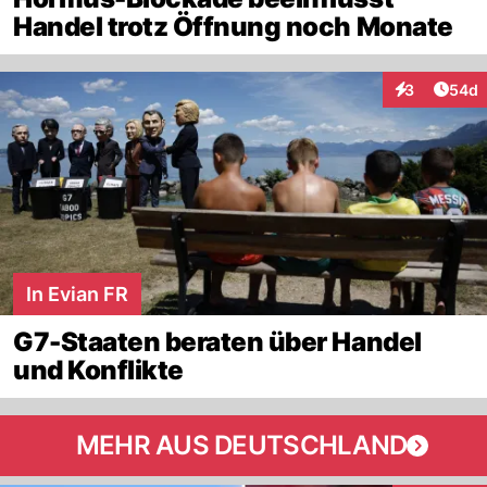
Handel trotz Öffnung noch Monate
Artik
3
54d
Interaktionen
In Evian FR
G7-Staaten beraten über Handel
und Konflikte
MEHR AUS DEUTSCHLAND