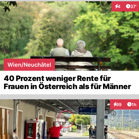
Arti
4
37'
Interaktione
Wien/Neuchâtel
40 Prozent weniger Rente für
Frauen in Österreich als für Männer
Art
99
1h
Interaktione