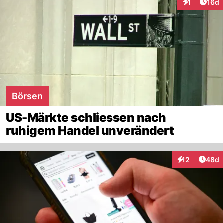
Artik
1
16d
Interaktione
Börsen
US-Märkte schliessen nach
ruhigem Handel unverändert
Artik
12
48d
Interaktionen