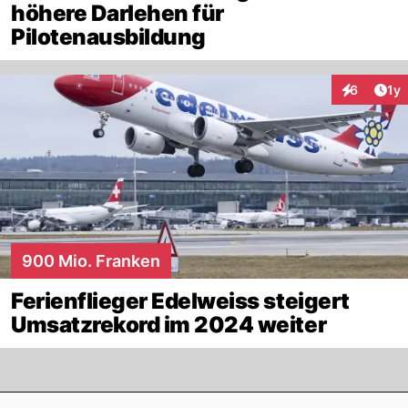
höhere Darlehen für
Pilotenausbildung
Art
6
1y
Interaktion
900 Mio. Franken
Ferienflieger Edelweiss steigert
Umsatzrekord im 2024 weiter