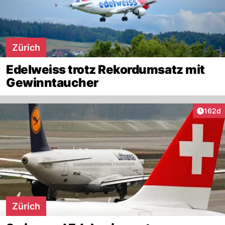
Zürich
Edelweiss trotz Rekordumsatz mit
Gewinntaucher
Artike
162d
Zürich