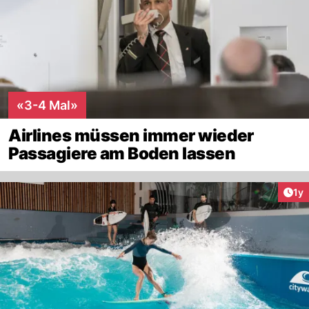
«3-4 Mal»
Airlines müssen immer wieder
Passagiere am Boden lassen
Art
1y