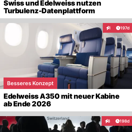
Swiss und Edelweiss nutzen
Turbulenz-Datenplattform
Artike
1
197d
Interaktionen
Besseres Konzept
Edelweiss A350 mit neuer Kabine
ab Ende 2026
Artike
8
198d
Interaktionen