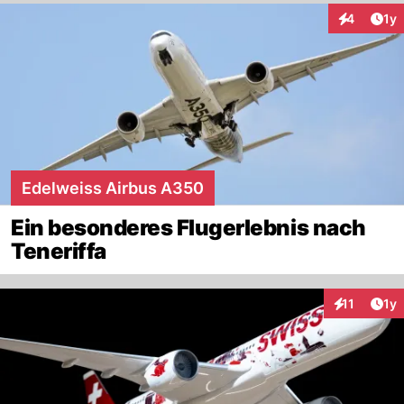
Art
4
1y
Interaktion
Edelweiss Airbus A350
Ein besonderes Flugerlebnis nach
Teneriffa
Art
11
1y
Interaktione