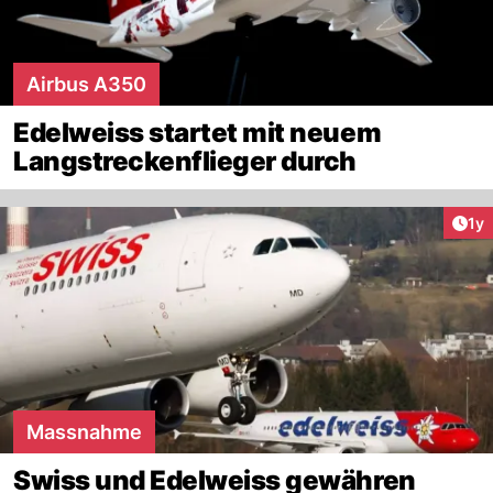
Airbus A350
Edelweiss startet mit neuem
Langstreckenflieger durch
Art
1y
Massnahme
Swiss und Edelweiss gewähren