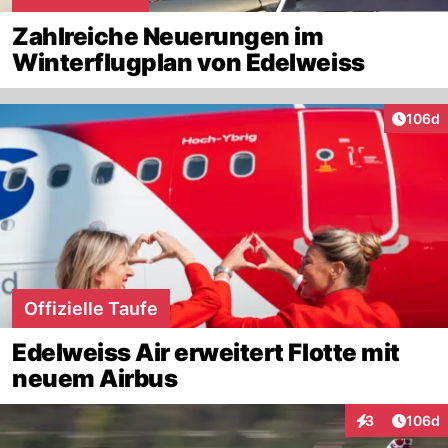
Zahlreiche Neuerungen im
Winterflugplan von Edelweiss
Artike
106d
Offizielle Taufe
Edelweiss Air erweitert Flotte mit
neuem Airbus
Artike
3
106d
Interaktionen