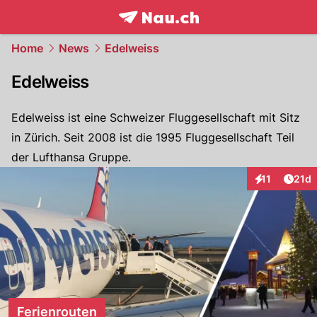
frontpage.
NAU.ch
Home
News
Edelweiss
Edelweiss
Edelweiss ist eine Schweizer Fluggesellschaft mit Sitz
in Zürich. Seit 2008 ist die 1995 Fluggesellschaft Teil
der Lufthansa Gruppe.
Artik
11
21d
Interaktionen
Ferienrouten