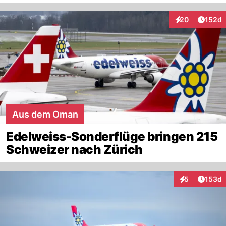
Artike
20
152d
Interaktionen
Aus dem Oman
Edelweiss-Sonderflüge bringen 215
Schweizer nach Zürich
Artike
5
153d
Interaktionen