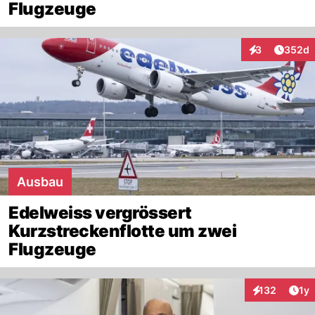
Flugzeuge
Artikel
3
352d
Interaktionen
Ausbau
Edelweiss vergrössert
Kurzstreckenflotte um zwei
Flugzeuge
Art
132
1y
Interaktionen