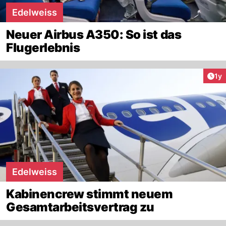
Edelweiss
Neuer Airbus A350: So ist das
Flugerlebnis
Art
1y
Edelweiss
Kabinencrew stimmt neuem
Gesamtarbeitsvertrag zu