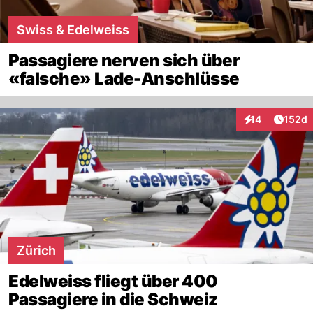
Swiss & Edelweiss
Passagiere nerven sich über
«falsche» Lade-Anschlüsse
Artike
14
152d
Interaktionen
Zürich
Edelweiss fliegt über 400
Passagiere in die Schweiz