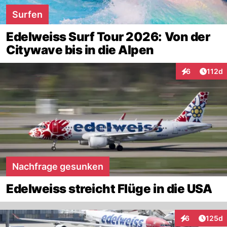
Surfen
Edelweiss Surf Tour 2026: Von der
Citywave bis in die Alpen
Artike
6
112d
Interaktionen
Nachfrage gesunken
Edelweiss streicht Flüge in die USA
Artike
6
125d
Interaktionen