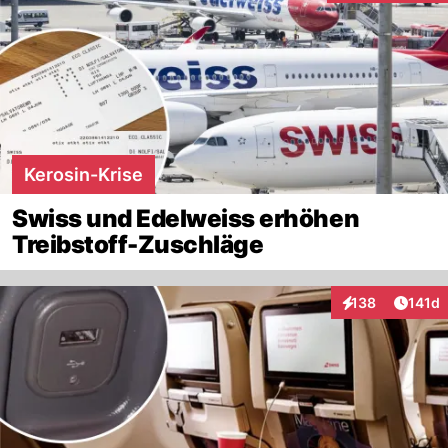
Kerosin-Krise
Swiss und Edelweiss erhöhen
Treibstoff-Zuschläge
Artike
138
141d
Interaktionen