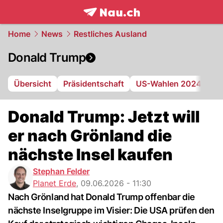
frontpage.
NAU.ch
Home
News
Restliches Ausland
Donald Trump
Übersicht
Präsidentschaft
US-Wahlen 2024
Ge
Donald Trump: Jetzt will
er nach Grönland die
nächste Insel kaufen
Stephan Felder
Planet Erde
,
09.06.2026 - 11:30
Nach Grönland hat Donald Trump offenbar die
nächste Inselgruppe im Visier: Die USA prüfen den