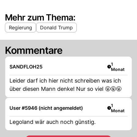
Mehr zum Thema:
Regierung
Donald Trump
Kommentare
Artikel veröf
1
SANDFLOH25
Monat
Leider darf ich hier nicht schreiben was ich
über diesen Mann denke! Nur so viel 🤬🤬🤬
Artikel veröf
1
User #5946 (nicht angemeldet)
Monat
Legoland wär auch noch günstig.