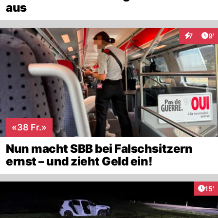
aus
Art
7
9'
Interaktio
«38 Fr.»
Nun macht SBB bei Falschsitzern
ernst – und zieht Geld ein!
Arti
15'