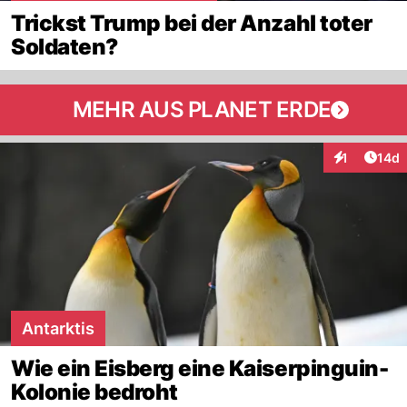
Trickst Trump bei der Anzahl toter
Soldaten?
MEHR AUS PLANET ERDE
Artik
1
14d
Interaktione
Antarktis
Wie ein Eisberg eine Kaiserpinguin-
Kolonie bedroht