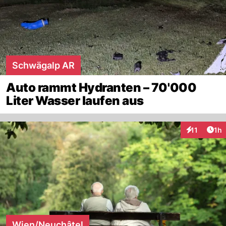
Schwägalp AR
Auto rammt Hydranten – 70'000
Liter Wasser laufen aus
Art
11
1h
Interaktione
Wien/Neuchâtel