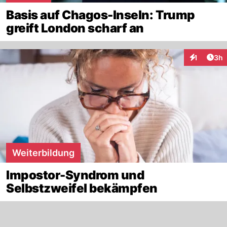
Basis auf Chagos-Inseln: Trump
greift London scharf an
Arti
1
3h
Interaktion
Weiterbildung
Impostor-Syndrom und
Selbstzweifel bekämpfen