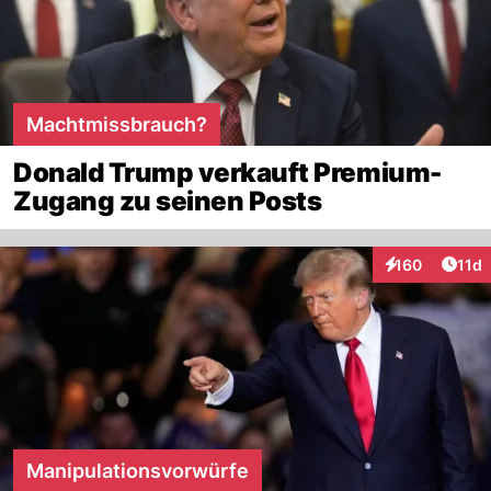
Machtmissbrauch?
Donald Trump verkauft Premium-
Zugang zu seinen Posts
Artik
160
11d
Interaktionen
Manipulationsvorwürfe