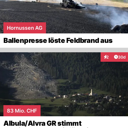
Hornussen AG
Ballenpresse löste Feldbrand aus
Artik
2
30d
Interaktionen
83 Mio. CHF
Albula/Alvra GR stimmt