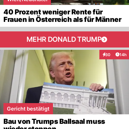
40 Prozent weniger Rente für
Frauen in Österreich als für Männer
MEHR DONALD TRUMP
Artik
30
14h
Interaktionen
Gericht bestätigt
Bau von Trumps Ballsaal muss
wieder stoppen