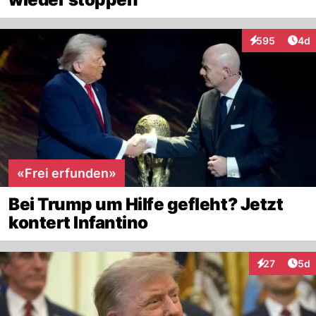
Arti
595
4d
Interaktionen
«Frei erfunden»
Bei Trump um Hilfe gefleht? Jetzt
kontert Infantino
Arti
27
5d
Interaktionen