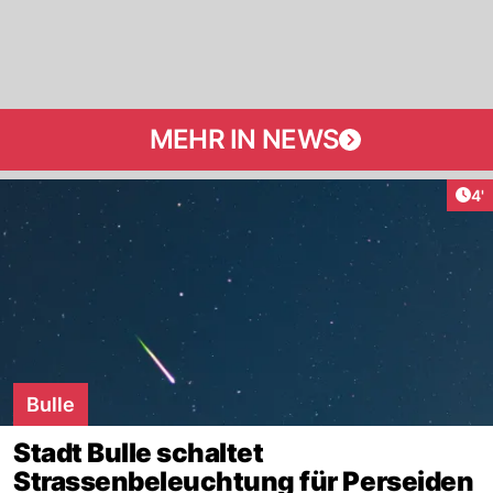
MEHR IN NEWS
Art
4'
Bulle
Stadt Bulle schaltet
Strassenbeleuchtung für Perseiden