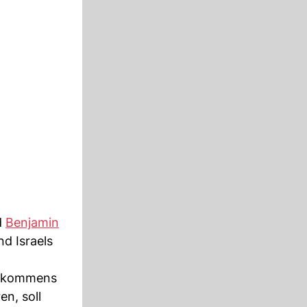
d
Benjamin
d Israels
abkommens
en, soll