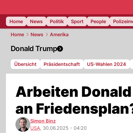
Home
News
Politik
Sport
People
Polizei
Home
News
Amerika
Donald Trump
Übersicht
Präsidentschaft
US-Wahlen 2024
Arbeiten Donald
an Friedensplan
Simon Binz
USA
,
30.06.2025 - 04:20