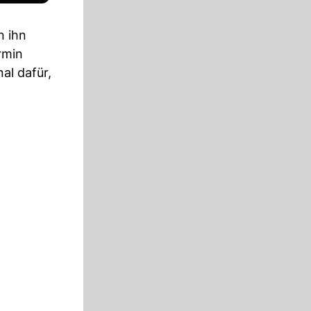
n ihn
rmin
al dafür,