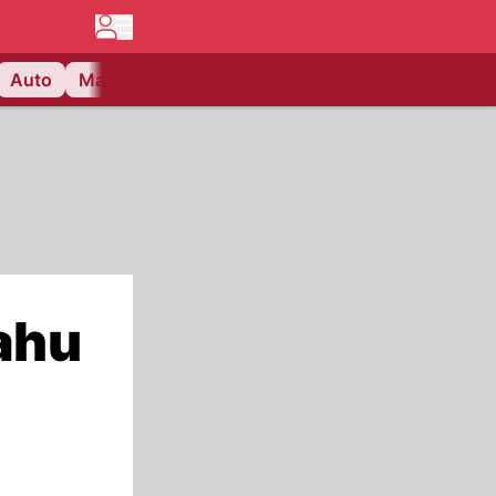
Auto
Matchcenter
Videos
Nau Plus
Lifestyle
ahu