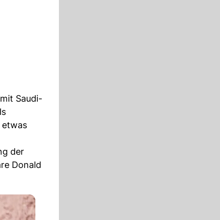
mit Saudi-
ls
p etwas
ng der
re Donald