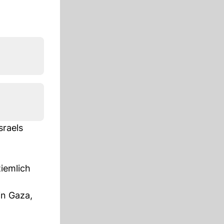
sraels
iemlich
in Gaza,