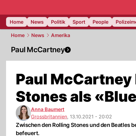
Home
News
Politik
Sport
People
Polizei
Home
News
Amerika
Paul McCartney
Paul McCartney 
Stones als «Bl
Anna Baumert
Grossbritannien
,
13.10.2021 - 20:02
Zwischen den Rolling Stones und den Beatles bes
befeuert.