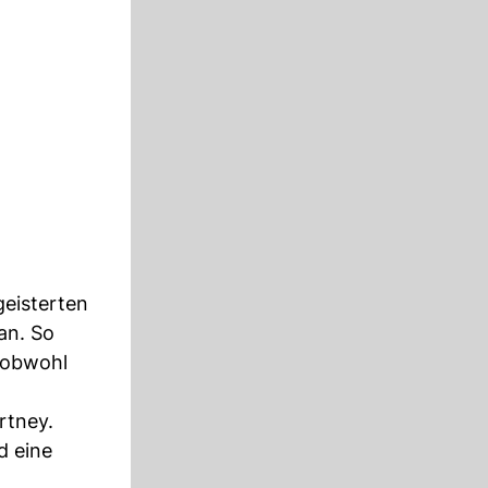
geisterten
 an. So
, obwohl
rtney.
d eine