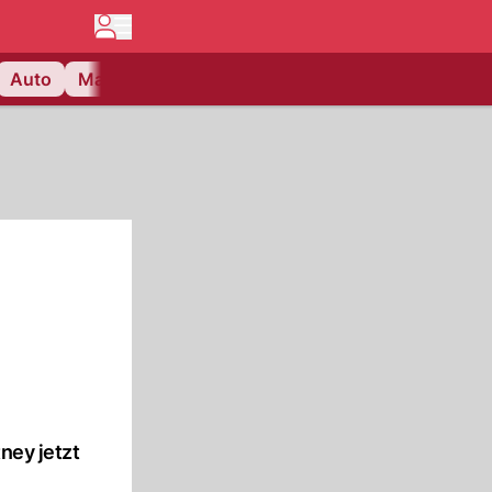
Auto
Matchcenter
Videos
Nau Plus
Lifestyle
ney jetzt