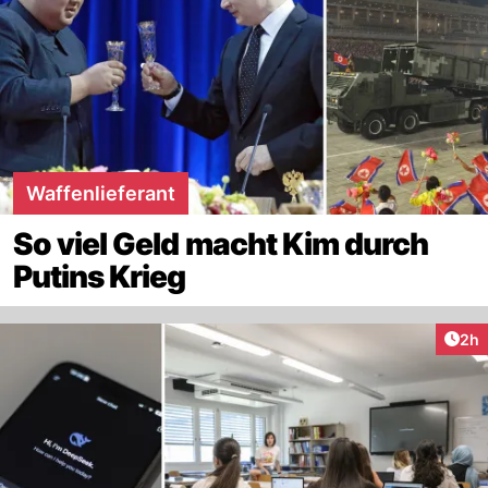
Waffenlieferant
So viel Geld macht Kim durch
Putins Krieg
Arti
2h