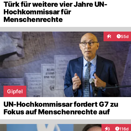
Türk für weitere vier Jahre UN-
Hochkommissar für
Menschenrechte
Artik
1
55d
Interaktione
Gipfel
UN-Hochkommissar fordert G7 zu
Fokus auf Menschenrechte auf
Artike
3
116d
Interaktionen