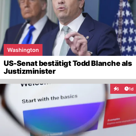
Washington
US-Senat bestätigt Todd Blanche als
Justizminister
Art
6
1d
Interaktion