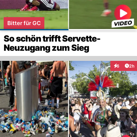
Bitter für GC
So schön trifft Servette-
Neuzugang zum Sieg
Arti
6
2h
Interaktion