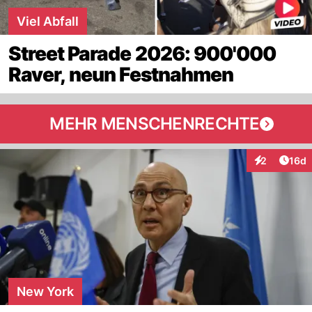
Viel Abfall
Street Parade 2026: 900'000
Raver, neun Festnahmen
MEHR MENSCHENRECHTE
Artik
2
16d
Interaktione
New York