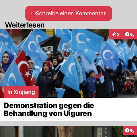
Schreibe einen Kommentar
Weiterlesen
Arti
13
5y
Interaktione
In Xinjiang
Demonstration gegen die
Behandlung von Uiguren
Arti
6y