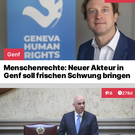
Genf
Menschenrechte: Neuer Akteur in
Genf soll frischen Schwung bringen
Artike
18
278d
Interaktionen