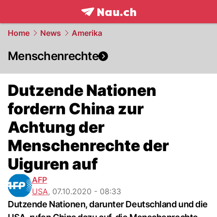
frontpage.
NAU.ch
Home
News
Amerika
Menschenrechte
Dutzende Nationen
fordern China zur
Achtung der
Menschenrechte der
Uiguren auf
AFP
USA
,
07.10.2020 - 08:33
Dutzende Nationen, darunter Deutschland und die