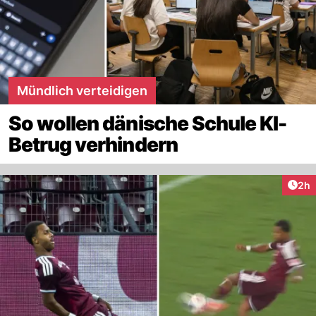
Mündlich verteidigen
So wollen dänische Schule KI-
Betrug verhindern
Arti
2h