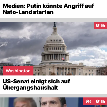
Medien: Putin könnte Angriff auf
Nato-Land starten
Artik
16h
Washington
US-Senat einigt sich auf
Übergangshaushalt
Artik
16
18h
Interaktionen