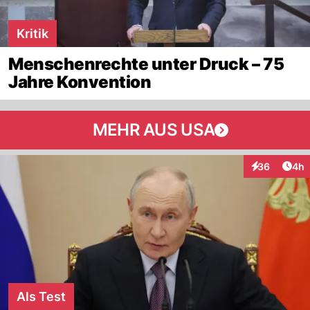
Kritik
Menschenrechte unter Druck – 75
Jahre Konvention
MEHR AUS USA
Arti
36
4h
Interaktionen
Als Test