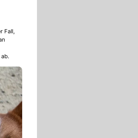
 Fall,
an
 ab.