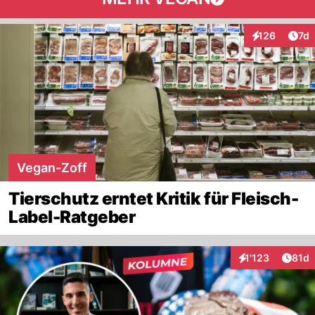
Art
126
7d
Interaktionen
Vegan-Zoff
Tierschutz erntet Kritik für Fleisch-
Label-Ratgeber
Artik
1'123
81d
Interaktionen