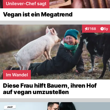
Unilever-Chef sagt
Vegan ist ein Megatrend
Arti
3'168
5y
Interaktionen
Im Wandel
Diese Frau hilft Bauern, ihren Hof
auf vegan umzustellen