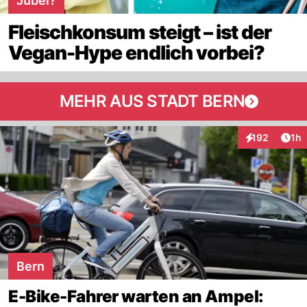
Jubel?
Fleischkonsum steigt – ist der
Vegan-Hype endlich vorbei?
MEHR AUS STADT BERN
Art
192
1h
Interaktionen
Bern
E-Bike-Fahrer warten an Ampel: