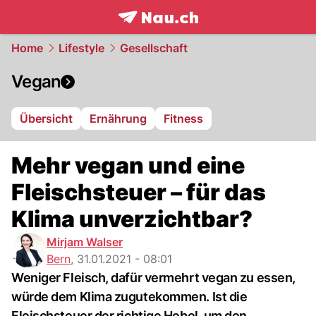
frontpage.
NAU.ch
Home
Lifestyle
Gesellschaft
Vegan
Übersicht
Ernährung
Fitness
Mehr vegan und eine
Fleischsteuer – für das
Klima unverzichtbar?
Mirjam Walser
Bern
,
31.01.2021 - 08:01
Weniger Fleisch, dafür vermehrt vegan zu essen,
würde dem Klima zugutekommen. Ist die
Fleischsteuer der richtige Hebel, um den