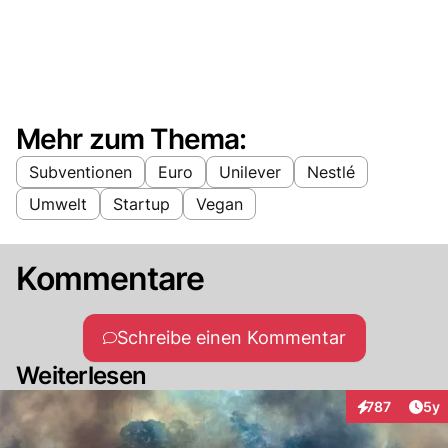
Mehr zum Thema:
Subventionen
Euro
Unilever
Nestlé
Umwelt
Startup
Vegan
Kommentare
Schreibe einen Kommentar
Weiterlesen
Arti
787
5y
Interaktionen