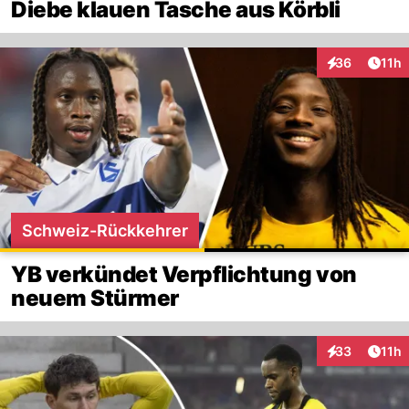
Diebe klauen Tasche aus Körbli
Artik
36
11h
Interaktionen
Schweiz-Rückkehrer
YB verkündet Verpflichtung von
neuem Stürmer
Artik
33
11h
Interaktionen