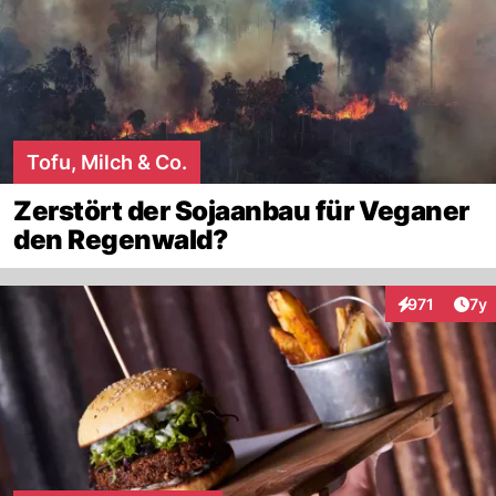
Tofu, Milch & Co.
Zerstört der Sojaanbau für Veganer
den Regenwald?
Art
971
7y
Interaktionen