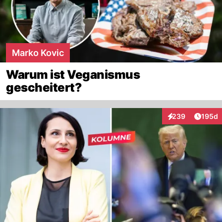
Marko Kovic
Warum ist Veganismus
gescheitert?
Artike
239
195d
Interaktionen