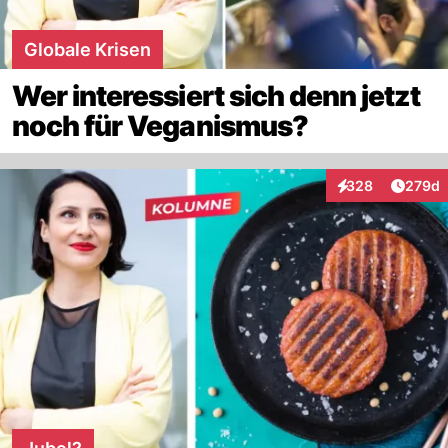
Globale Krisen
Wer interessiert sich denn jetzt
noch für Veganismus?
Artike
328
279d
Interaktionen