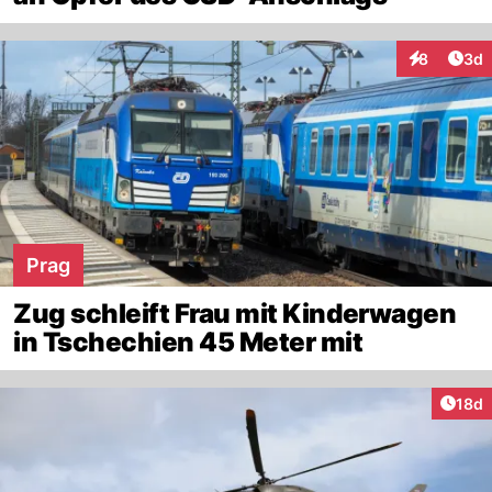
Arti
8
3d
Interaktion
Prag
Zug schleift Frau mit Kinderwagen
in Tschechien 45 Meter mit
Artik
18d