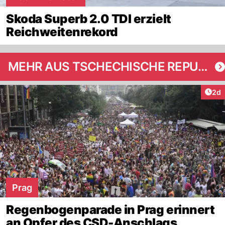
Skoda Superb 2.0 TDI erzielt
Reichweitenrekord
MEHR AUS TSCHECHISCHE REPUBLIK
Arti
2d
Prag
Regenbogenparade in Prag erinnert
an Opfer des CSD-Anschlags