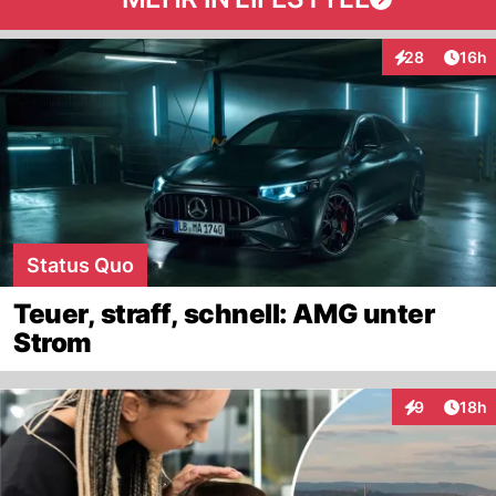
Artik
28
16h
Interaktionen
Status Quo
Teuer, straff, schnell: AMG unter
Strom
Artik
9
18h
Interaktione