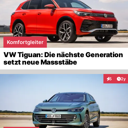
Komfortgleiter
VW Tiguan: Die nächste Generation
setzt neue Massstäbe
Arti
5
2y
Interaktion