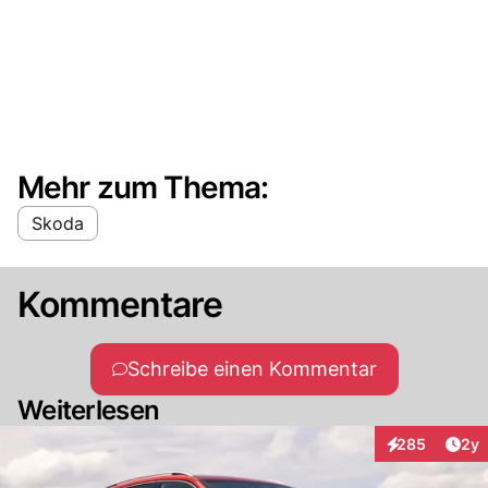
Mehr zum Thema:
Skoda
Kommentare
Schreibe einen Kommentar
Weiterlesen
Arti
285
2y
Interaktionen