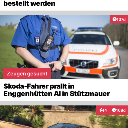
bestellt werden
Artike
137d
Zeugen gesucht
Skoda-Fahrer prallt in
Enggenhütten AI in Stützmauer
Artike
44
168d
Interaktionen