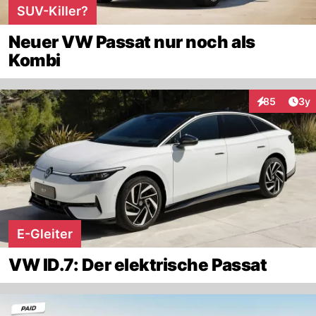
SUV-Killer?
Neuer VW Passat nur noch als
Kombi
Arti
85
3y
Interaktionen
E-Gleiter
VW ID.7: Der elektrische Passat