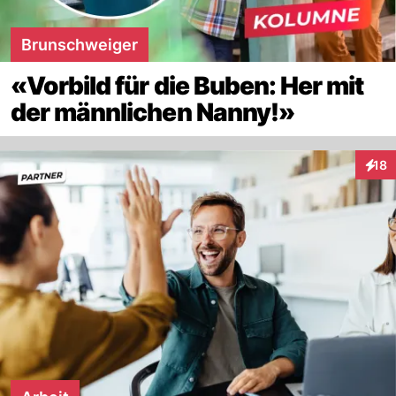
Brunschweiger
«Vorbild für die Buben: Her mit
der männlichen Nanny!»
18
Inter