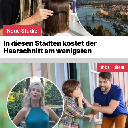
Neue Studie
In diesen Städten kostet der
Haarschnitt am wenigsten
Artik
101
18h
Interaktionen