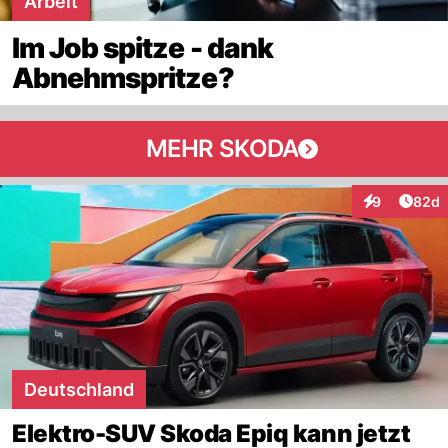
Arbeit
Im Job spitze - dank
Abnehmspritze?
MEHR SKODA
Artik
9
82d
Interaktionen
Deutschland
Elektro-SUV Skoda Epiq kann jetzt