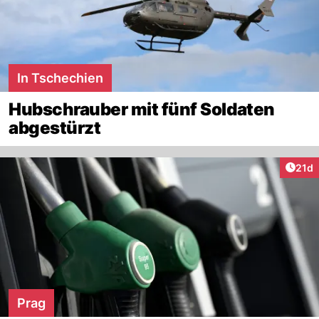
In Tschechien
Hubschrauber mit fünf Soldaten
abgestürzt
Artik
21d
Prag