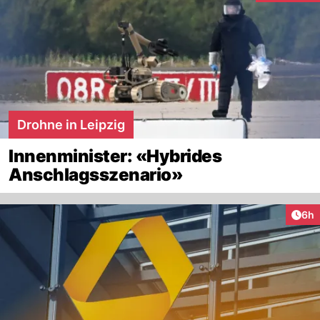
Drohne in Leipzig
Innenminister: «Hybrides
Anschlagsszenario»
Arti
6h