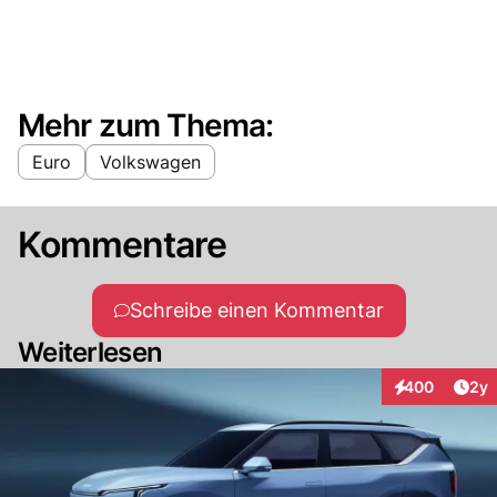
Mehr zum Thema:
Euro
Volkswagen
Kommentare
Schreibe einen Kommentar
Weiterlesen
Arti
400
2y
Interaktionen