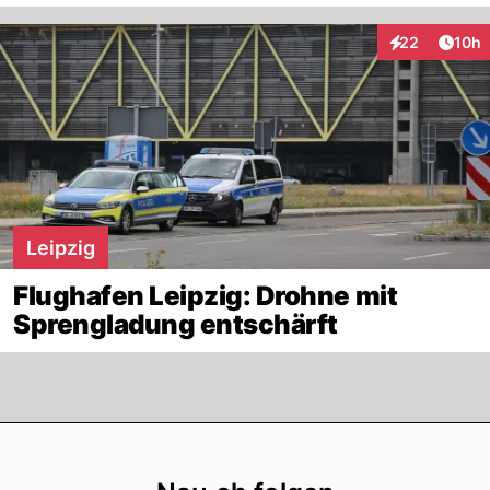
Artik
22
10h
Interaktionen
Leipzig
Flughafen Leipzig: Drohne mit
Sprengladung entschärft
Footer