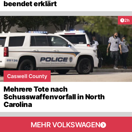
beendet erklärt
Arti
2h
Caswell County
Mehrere Tote nach
Schusswaffenvorfall in North
Carolina
MEHR VOLKSWAGEN