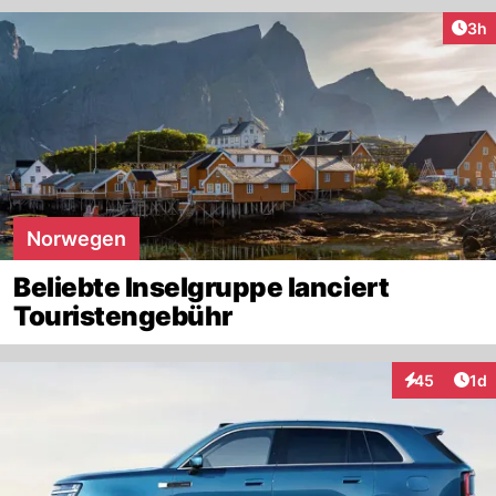
Arti
3h
Norwegen
Beliebte Inselgruppe lanciert
Touristengebühr
Art
45
1d
Interaktione