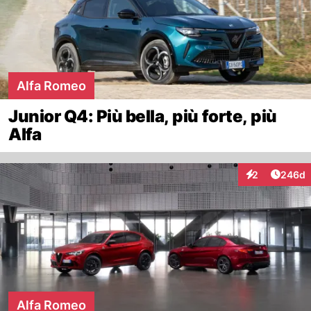
Alfa Romeo
Junior Q4: Più bella, più forte, più
Alfa
Artikel
2
246d
Interaktionen
Alfa Romeo