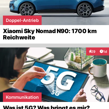
Doppel-Antrieb
Xiaomi Sky Nomad N90: 1700 km
Reichweite
Art
29
1d
Interaktione
Kommunikation
Was ist 5G? Was bringt es mir?