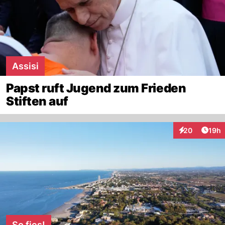
Assisi
Papst ruft Jugend zum Frieden
Stiften auf
Artik
20
19h
Interaktionen
So fies!