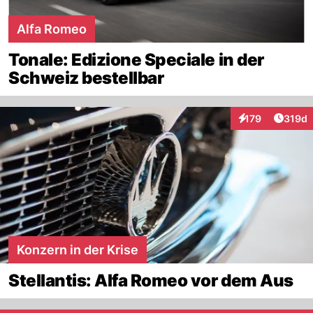
Alfa Romeo
Tonale: Edizione Speciale in der
Schweiz bestellbar
Artike
179
319d
Interaktionen
Konzern in der Krise
Stellantis: Alfa Romeo vor dem Aus