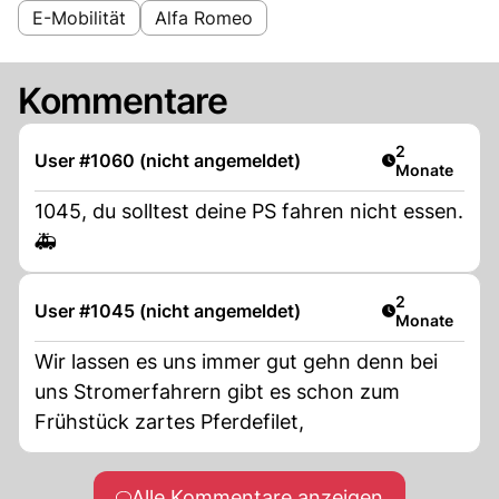
E-Mobilität
Alfa Romeo
Kommentare
Artikel veröff
2
User #1060 (nicht angemeldet)
Monate
1045, du solltest deine PS fahren nicht essen.
🚑
Artikel veröff
2
User #1045 (nicht angemeldet)
Monate
Wir lassen es uns immer gut gehn denn bei
uns Stromerfahrern gibt es schon zum
Frühstück zartes Pferdefilet,
Alle Kommentare anzeigen