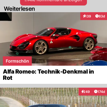
Weiterlesen
Artik
139
83d
Interaktionen
Formschön
Alfa Romeo: Technik-Denkmal in
Rot
Artike
249
174d
Interaktionen