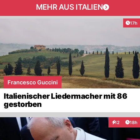
MEHR AUS ITALIEN
Artik
17h
Francesco Guccini
Italienischer Liedermacher mit 86
gestorben
Artik
12
18h
Interaktionen