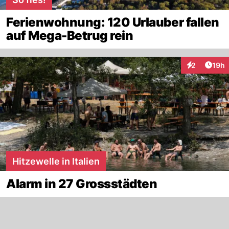
Ferienwohnung: 120 Urlauber fallen
auf Mega-Betrug rein
Artik
2
19h
Interaktione
Hitzewelle in Italien
Alarm in 27 Grossstädten