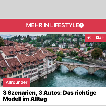
MEHR IN LIFESTYLE
Arti
2
42'
Interaktione
Allrounder
3 Szenarien, 3 Autos: Das richtige
Modell im Alltag