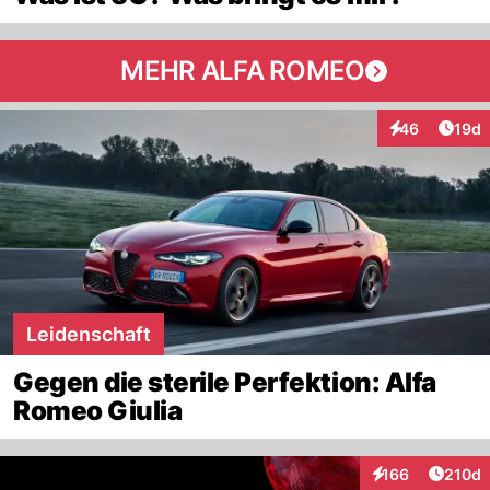
MEHR ALFA ROMEO
Artik
46
19d
Interaktionen
Leidenschaft
Gegen die sterile Perfektion: Alfa
Romeo Giulia
Artike
166
210d
Interaktionen