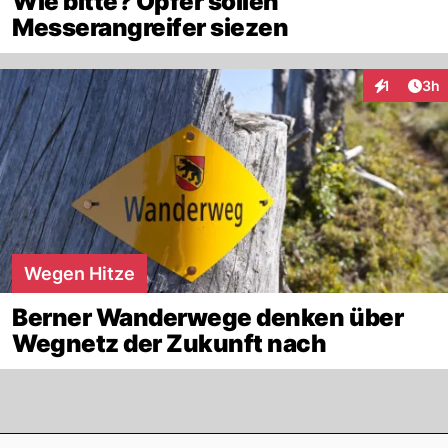
Wie bitte? Opfer sollen
Messerangreifer siezen
Arti
1
3h
Interaktion
Wegen Hitze
Berner Wanderwege denken über
Wegnetz der Zukunft nach