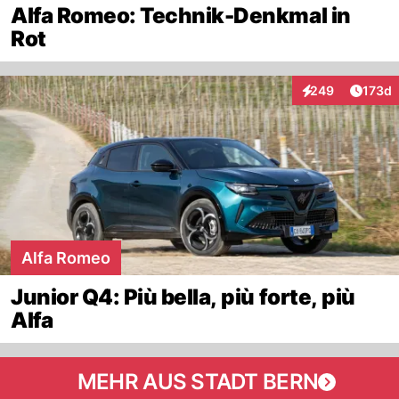
Alfa Romeo: Technik-Denkmal in
Rot
Artike
249
173d
Interaktionen
Alfa Romeo
Junior Q4: Più bella, più forte, più
Alfa
MEHR AUS STADT BERN