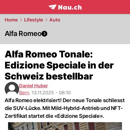
frontpage.
NAU.ch
Home
Lifestyle
Auto
Alfa Romeo
Alfa Romeo Tonale:
Edizione Speciale in der
Schweiz bestellbar
Daniel Huber
Bern
,
13.11.2025 - 06:10
Alfa Romeo elektrisiert! Der neue Tonale schliesst
die SUV-Lücke. Mit Mild-Hybrid-Antrieb und NFT-
Zertifikat startet die «Edizione Speciale».