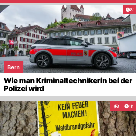
Art
8'
Bern
Wie man Kriminaltechnikerin bei der
Polizei wird
Art
3
1h
Interaktion