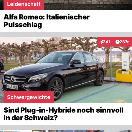
———————————————————
Leidenschaft
———————————————————
Alfa Romeo: Italienischer
Pulsschlag
Artike
241
267d
Interaktionen
Schwergewichte
Sind Plug-in-Hybride noch sinnvoll
in der Schweiz?