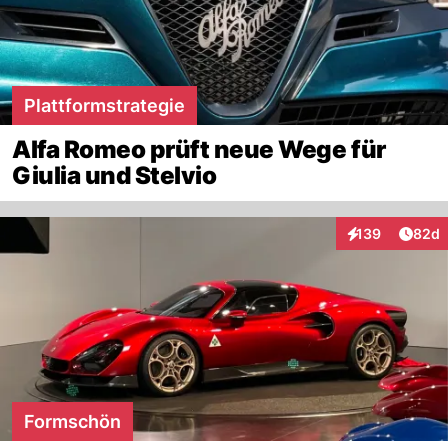
Plattformstrategie
Alfa Romeo prüft neue Wege für
Giulia und Stelvio
Artik
139
82d
Interaktionen
Formschön