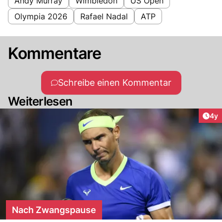
Andy Murray
Wimbledon
US Open
Olympia 2026
Rafael Nadal
ATP
Kommentare
Schreibe einen Kommentar
Weiterlesen
Arti
4y
Nach Zwangspause