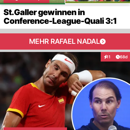
St.Galler gewinnen in
Conference-League-Quali 3:1
MEHR RAFAEL NADAL
Artik
11
68d
Interaktionen