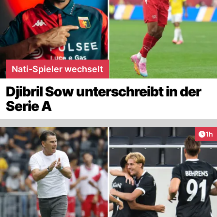
Nati-Spieler wechselt
Djibril Sow unterschreibt in der
Serie A
Art
1h