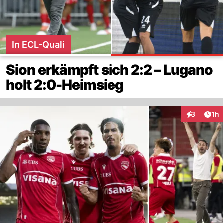
In ECL-Quali
Sion erkämpft sich 2:2 – Lugano
holt 2:0-Heimsieg
Art
3
1h
Interaktion