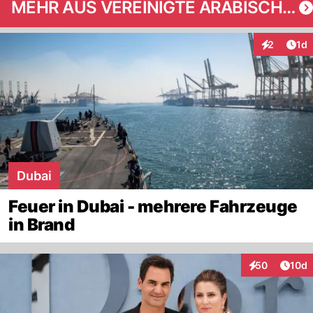
MEHR AUS VEREINIGTE ARABISCHE EMIRATE
Art
2
1d
Interaktion
Dubai
Feuer in Dubai - mehrere Fahrzeuge
in Brand
Artik
50
10d
Interaktionen