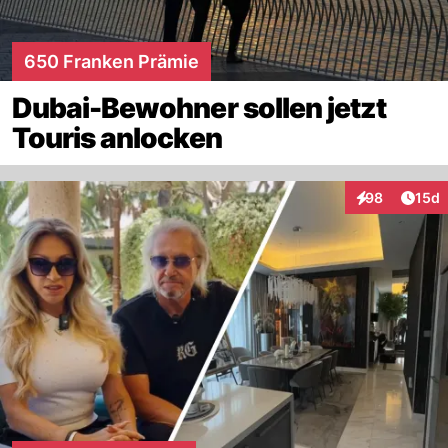
650 Franken Prämie
Dubai-Bewohner sollen jetzt
Touris anlocken
Artik
98
15d
Interaktionen