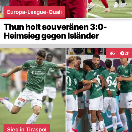
Europa-League-Quali
Thun holt souveränen 3:0-
Heimsieg gegen Isländer
Arti
5
2h
Interaktion
Sieg in Tiraspol