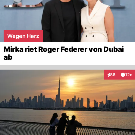
Wegen Herz
Mirka riet Roger Federer von Dubai
ab
Artik
36
12d
Interaktionen