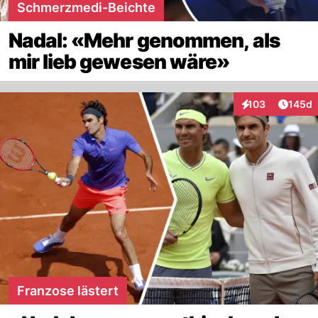
Schmerzmedi-Beichte
Nadal: «Mehr genommen, als
mir lieb gewesen wäre»
Artike
103
145d
Interaktionen
Franzose lästert