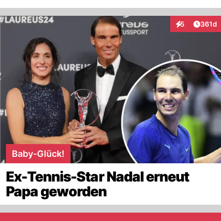
Artike
5
361d
Interaktionen
Baby-Glück!
Ex-Tennis-Star Nadal erneut
Papa geworden