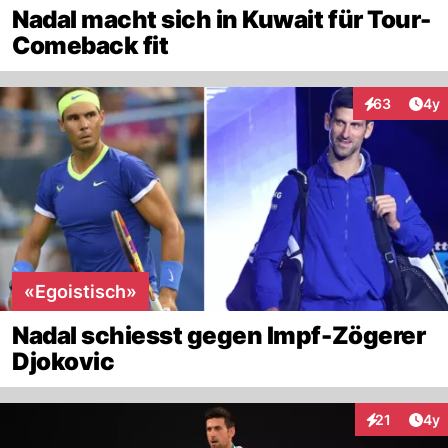
Nadal macht sich in Kuwait für Tour-
Comeback fit
Arti
63
4y
Interaktionen
«Egoistisch»
Nadal schiesst gegen Impf-Zögerer
Djokovic
Arti
21
4y
Interaktione