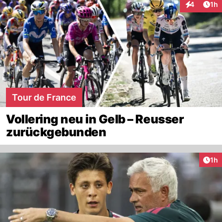
Art
4
1h
Interaktion
Tour de France
Vollering neu in Gelb – Reusser
zurückgebunden
Art
1h