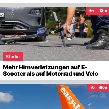
Art
29
1d
Interaktione
Studie
Mehr Hirnverletzungen auf E-
Scooter als auf Motorrad und Velo
Arti
2
2d
Interaktion