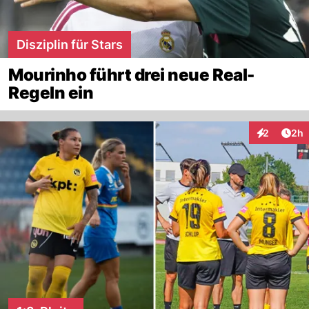
Disziplin für Stars
Mourinho führt drei neue Real-
Regeln ein
Arti
2
2h
Interaktion