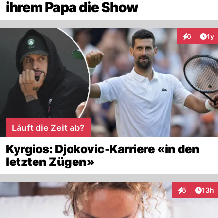
ihrem Papa die Show
Art
6
1y
Interaktion
Läuft die Zeit ab?
Kyrgios: Djokovic-Karriere «in den
letzten Zügen»
Artik
5
13h
Interaktione