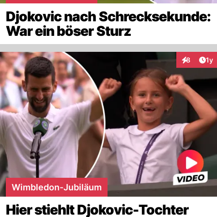
Djokovic nach Schrecksekunde:
War ein böser Sturz
Art
8
1y
Interaktion
Wimbledon-Jubiläum
Hier stiehlt Djokovic-Tochter