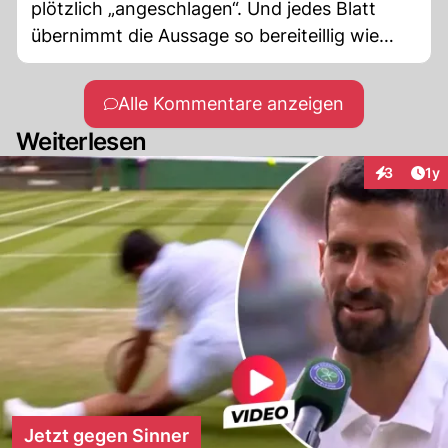
plötzlich „angeschlagen“. Und jedes Blatt
übernimmt die Aussage so bereiteillig wie
unkritisch.
Alle Kommentare anzeigen
Weiterlesen
Art
3
1y
Interaktion
Jetzt gegen Sinner