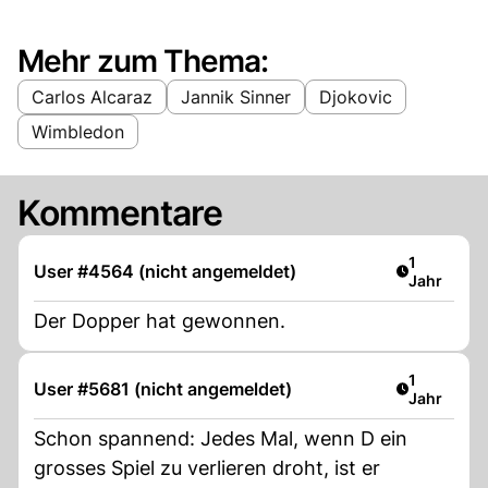
Mehr zum Thema:
Carlos Alcaraz
Jannik Sinner
Djokovic
Wimbledon
Kommentare
Artikel ver
1
User #4564 (nicht angemeldet)
Jahr
Der Dopper hat gewonnen.
Artikel ver
1
User #5681 (nicht angemeldet)
Jahr
Schon spannend: Jedes Mal, wenn D ein
grosses Spiel zu verlieren droht, ist er