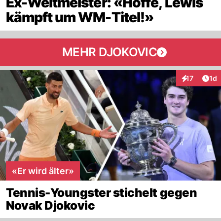
Ex-Weltmeister: «Hoffe, Lewis
kämpft um WM-Titel!»
MEHR DJOKOVIC
Art
17
1d
Interaktione
«Er wird älter»
Tennis-Youngster stichelt gegen
Novak Djokovic