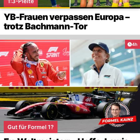
1:3-Pleite
YB-Frauen verpassen Europa –
trotz Bachmann-Tor
Arti
4h
Gut für Formel 1?