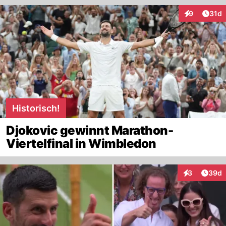
Artik
9
31d
Interaktione
Historisch!
Djokovic gewinnt Marathon-
Viertelfinal in Wimbledon
Artik
3
39d
Interaktionen