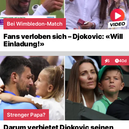
Bei Wimbledon-Match
Fans verloben sich – Djokovic: «Will
Einladung!»
Artik
5
40d
Interaktionen
Strenger Papa?
Darum verbietet Djokovic seinen