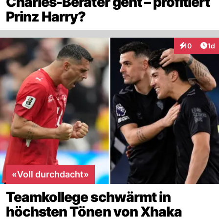
Charles-Berater geht – profitiert
Prinz Harry?
Art
10
1d
Interaktione
«Voll durchdacht»
Teamkollege schwärmt in
höchsten Tönen von Xhaka