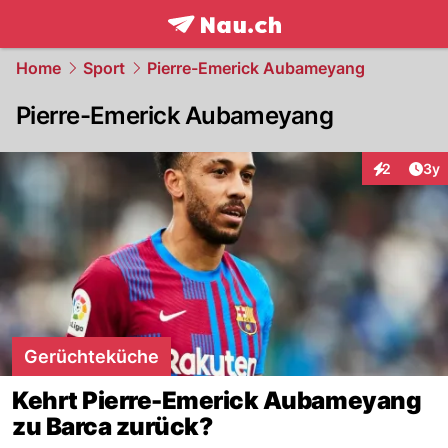
frontpage.
NAU.ch
Home
Sport
Pierre-Emerick Aubameyang
Pierre-Emerick Aubameyang
Arti
2
3y
Interaktion
Gerüchteküche
Kehrt Pierre-Emerick Aubameyang
zu Barca zurück?