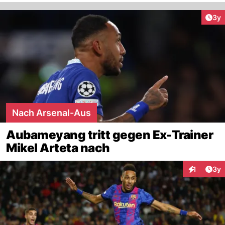
Arti
3y
Nach Arsenal-Aus
Aubameyang tritt gegen Ex-Trainer
Mikel Arteta nach
Arti
1
3y
Interaktion