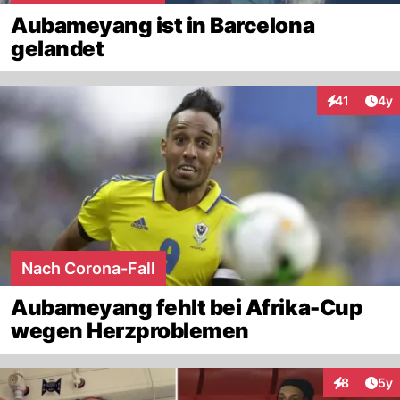
Aubameyang ist in Barcelona
gelandet
Arti
41
4y
Interaktione
Nach Corona-Fall
Aubameyang fehlt bei Afrika-Cup
wegen Herzproblemen
Arti
8
5y
Interaktion