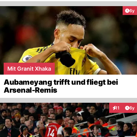
Arti
6y
Mit Granit Xhaka
Aubameyang trifft und fliegt bei
Arsenal-Remis
Arti
11
6y
Interaktione