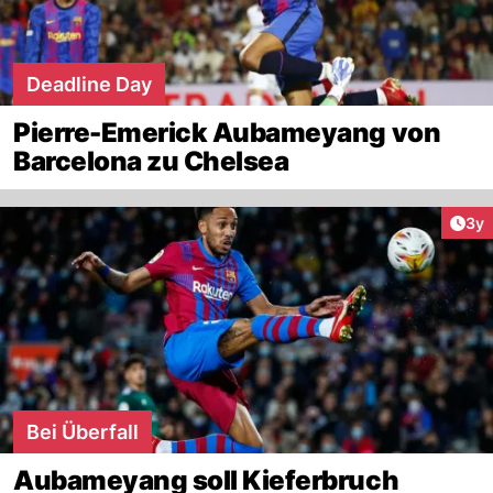
Deadline Day
Pierre-Emerick Aubameyang von
Barcelona zu Chelsea
Arti
3y
Bei Überfall
Aubameyang soll Kieferbruch