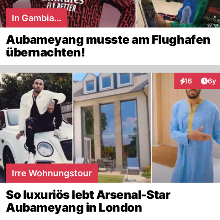
In Gambia...
Aubameyang musste am Flughafen
übernachten!
Arti
16
6y
Interaktione
Irre Wohnungstour
So luxuriös lebt Arsenal-Star
Aubameyang in London