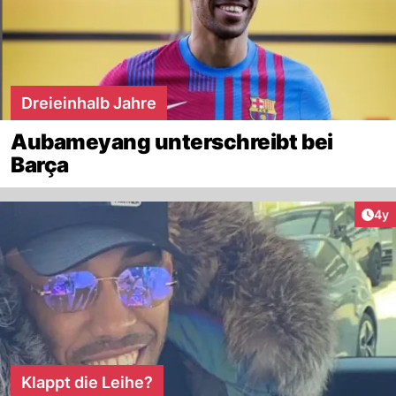
Dreieinhalb Jahre
Aubameyang unterschreibt bei
Barça
Arti
4y
Klappt die Leihe?