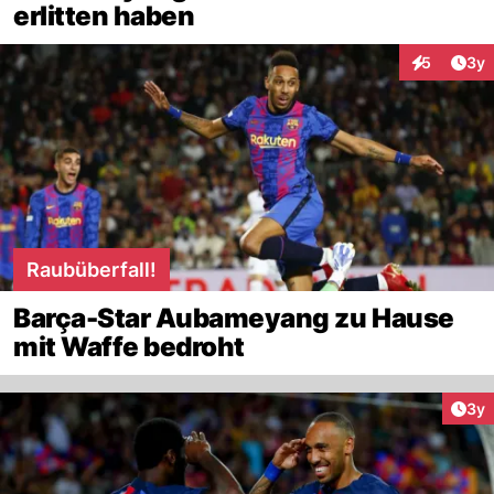
erlitten haben
Arti
5
3y
Interaktion
Raubüberfall!
Barça-Star Aubameyang zu Hause
mit Waffe bedroht
Arti
3y