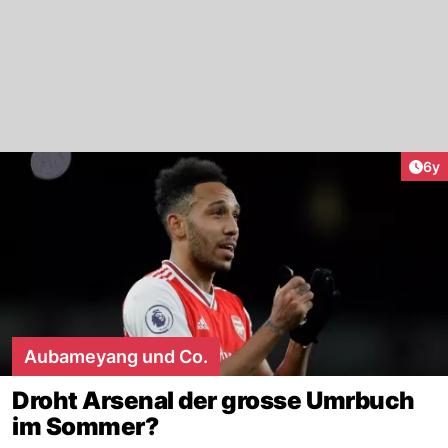
Arti
6y
Aubameyang und Co.
Droht Arsenal der grosse Umrbuch
im Sommer?