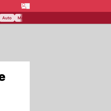
Auto
Matchcenter
Videos
Nau Plus
Lifestyle
e