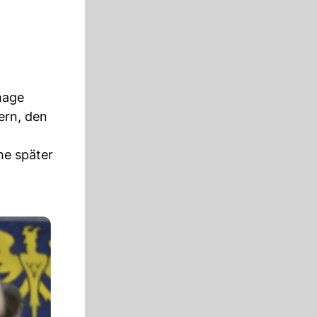
hage
ern, den
he später