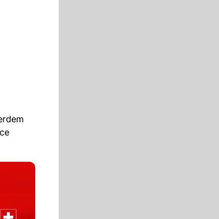
serdem
nce