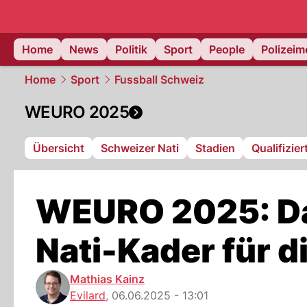
Home
News
Politik
Sport
People
Polizei
Home
Sport
Fussball Schweiz
WEURO 2025
Übersicht
Schweizer Nati
Stadien
Qualifizie
WEURO 2025: Das
Nati-Kader für 
Mathias Kainz
Evilard
,
06.06.2025 - 13:01