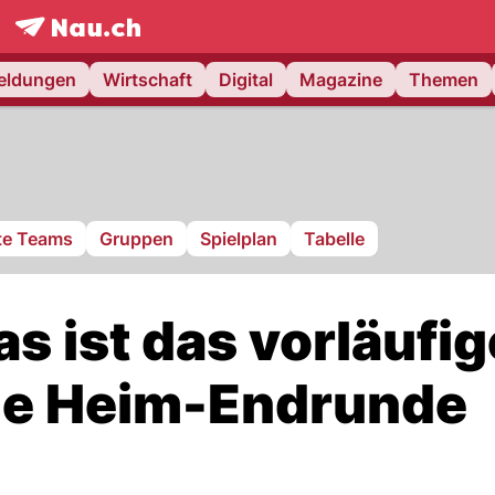
frontpage.
NAU.ch
meldungen
Wirtschaft
Digital
Magazine
Themen
rte Teams
Gruppen
Spielplan
Tabelle
 ist das vorläufig
die Heim-Endrunde