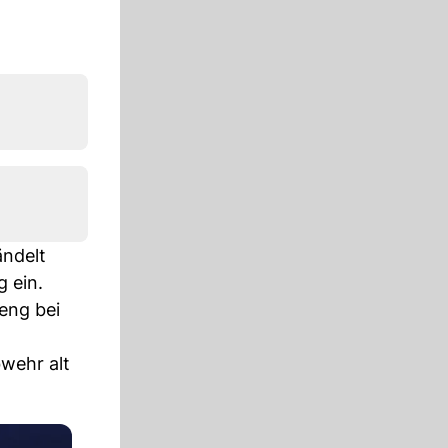
ändelt
 ein.
Peng bei
wehr alt