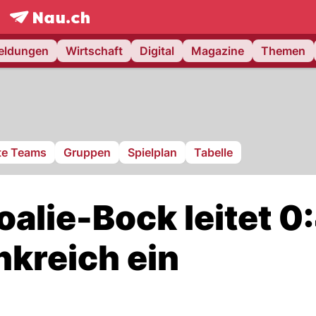
frontpage.
NAU.ch
meldungen
Wirtschaft
Digital
Magazine
Themen
rte Teams
Gruppen
Spielplan
Tabelle
lie-Bock leitet 0
nkreich ein