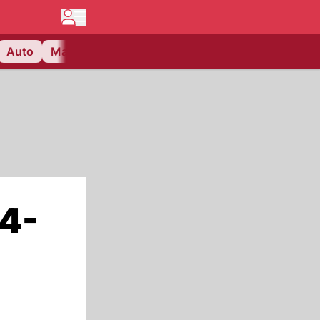
Auto
Matchcenter
Videos
Nau Plus
Lifestyle
:4-