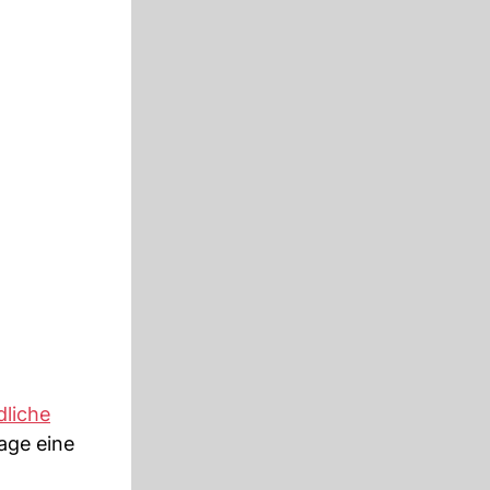
dliche
age eine