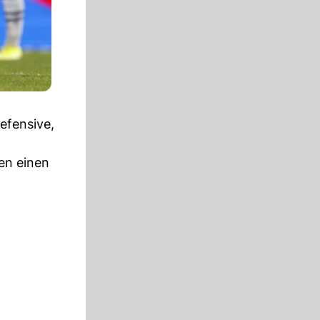
efensive,
nen einen