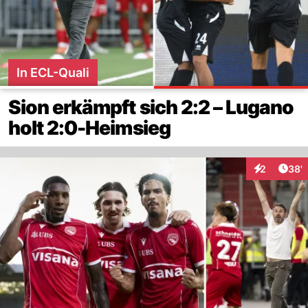
In ECL-Quali
Sion erkämpft sich 2:2 – Lugano
holt 2:0-Heimsieg
Arti
2
38'
Interaktione