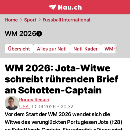
frontpage.
NAU.ch
Home
Sport
Fussball International
WM 2026
Übersicht
Alles zur Nati
Nati-Kader
WM-Stadie
WM 2026: Jota-Witwe
schreibt rührenden Brief
an Schotten-Captain
Ronny Reisch
USA
,
10.06.2026 - 20:32
Vor dem Start der WM 2026 wendet sich die
Witwe des verunglückten Portugiesen Jota (†28)
an Schottlands Captain. Sie schreibt: «Diogo wird