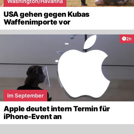
Washington/Havanna
USA gehen gegen Kubas
Waffenimporte vor
Arti
2h
Im September
Apple deutet intern Termin für
iPhone-Event an