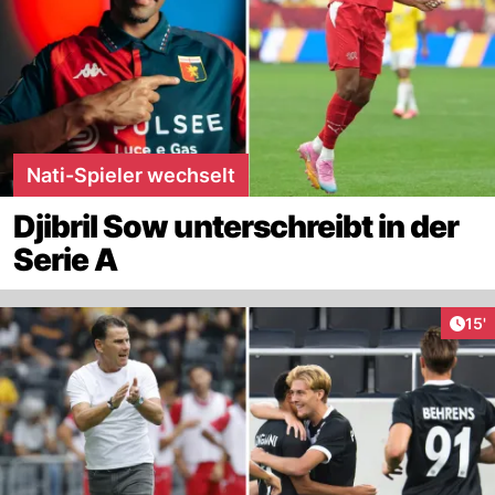
Nati-Spieler wechselt
Djibril Sow unterschreibt in der
Serie A
Arti
15'