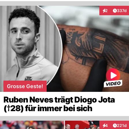
Artike
2
337d
Interaktionen
Grosse Geste!
Ruben Neves trägt Diogo Jota
(†28) für immer bei sich
Artike
4
221d
Interaktionen