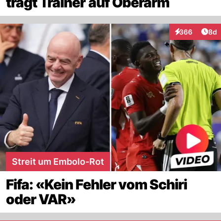
trägt Trainer auf Oberarm
Arti
366
8d
Interaktionen
Streit um Embolo-Rot
Fifa: «Kein Fehler vom Schiri
oder VAR»