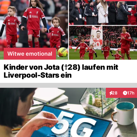
Witwe emotional
Kinder von Jota (†28) laufen mit
Liverpool-Stars ein
Artik
28
17h
Interaktionen