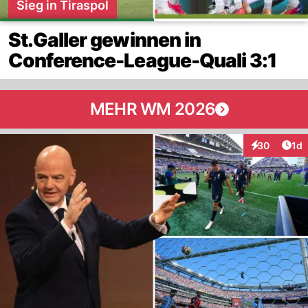
Sieg in Tiraspol
St.Galler gewinnen in
Conference-League-Quali 3:1
MEHR WM 2026
Art
30
1d
Interaktione