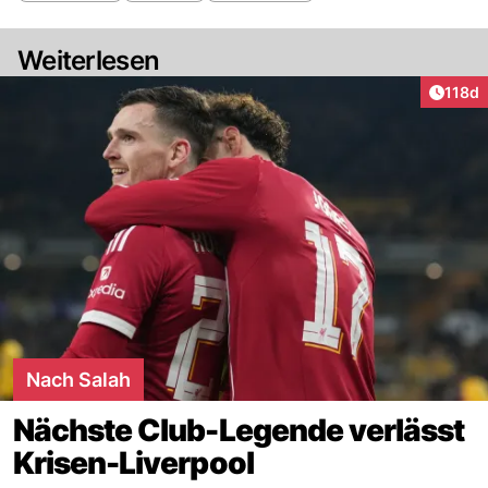
Weiterlesen
Artike
118d
Nach Salah
Nächste Club-Legende verlässt
Krisen-Liverpool