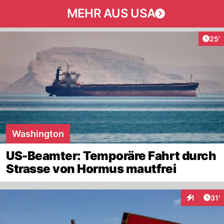
MEHR AUS USA
Arti
25'
Washington
US-Beamter: Temporäre Fahrt durch
Strasse von Hormus mautfrei
Arti
1
31'
Interaktion