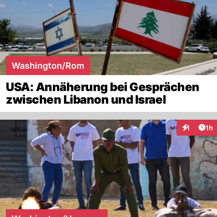
Washington/Rom
USA: Annäherung bei Gesprächen
zwischen Libanon und Israel
Art
1
1h
Interaktion