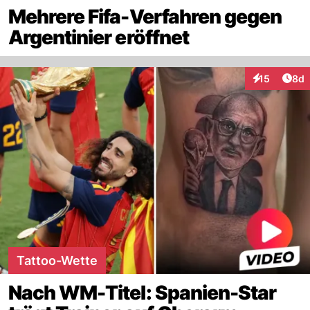
Mehrere Fifa-Verfahren gegen
Argentinier eröffnet
Arti
15
8d
Interaktione
Tattoo-Wette
Nach WM-Titel: Spanien-Star