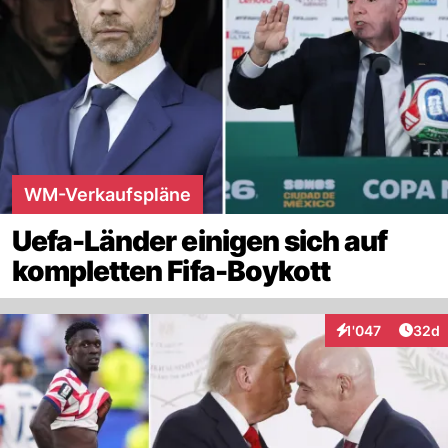
WM-Verkaufspläne
Uefa-Länder einigen sich auf
kompletten Fifa-Boykott
Artik
1'047
32d
Interaktionen