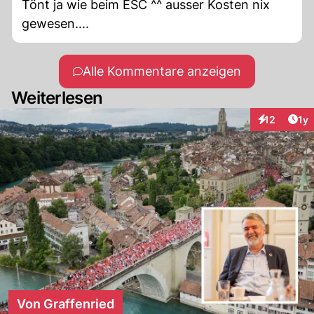
Tönt ja wie beim ESC ^^ ausser Kosten nix
gewesen....
Alle Kommentare anzeigen
Weiterlesen
Art
12
1y
Interaktione
Von Graffenried