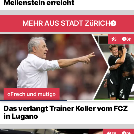
Meilenstein erreicht
MEHR AUS STADT ZüRICH
Arti
3
6h
Interaktion
«Frech und mutig»
Das verlangt Trainer Koller vom FCZ
in Lugano
Arti
135
9h