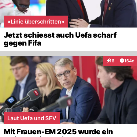
«Linie überschritten»
Jetzt schiesst auch Uefa scharf
gegen Fifa
Artike
16
164d
Interaktionen
Laut Uefa und SFV
Mit Frauen-EM 2025 wurde ein