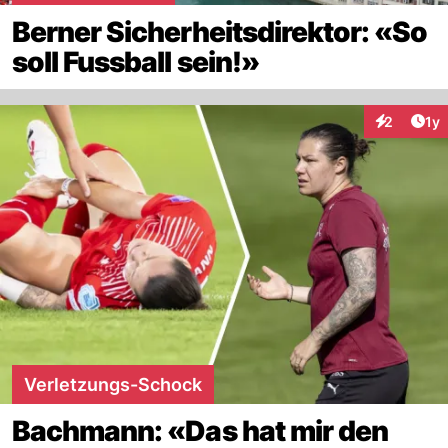
Berner Sicherheitsdirektor: «So
soll Fussball sein!»
Art
2
1y
Interaktion
Verletzungs-Schock
Bachmann: «Das hat mir den