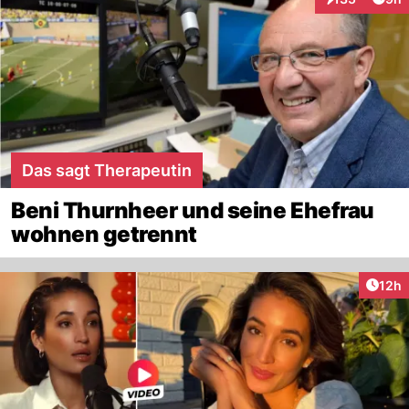
Interaktionen
Das sagt Therapeutin
Beni Thurnheer und seine Ehefrau
wohnen getrennt
Artik
12h