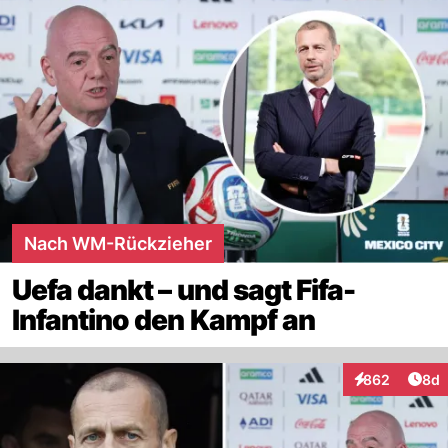
Nach WM-Rückzieher
Uefa dankt – und sagt Fifa-
Infantino den Kampf an
Arti
862
8d
Interaktionen