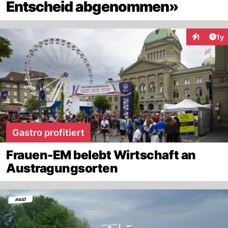
Entscheid abgenommen»
Art
1
1y
Interaktion
Gastro profitiert
Frauen-EM belebt Wirtschaft an
Austragungsorten