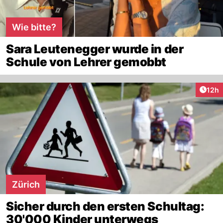
Wie bitte?
Sara Leutenegger wurde in der
Schule von Lehrer gemobbt
Artik
12h
Zürich
Sicher durch den ersten Schultag:
30'000 Kinder unterwegs