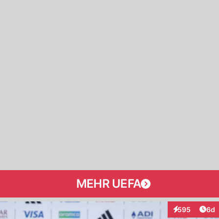
MEHR UEFA
Arti
595
6d
Interaktionen