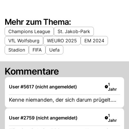
Mehr zum Thema:
Champions League
St. Jakob-Park
VfL Wolfsburg
WEURO 2025
EM 2024
Stadion
FIFA
Uefa
Kommentare
Artikel ver
1
User #5617 (nicht angemeldet)
Jahr
Kenne niemanden, der sich darum prügelt....
Artikel ver
1
User #2759 (nicht angemeldet)
Jahr