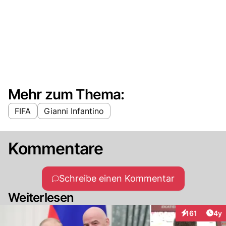
Mehr zum Thema:
FIFA
Gianni Infantino
Kommentare
Schreibe einen Kommentar
Weiterlesen
Arti
161
4y
Interaktionen