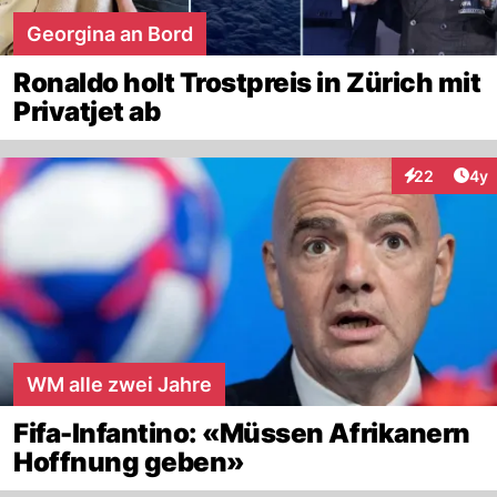
Georgina an Bord
Ronaldo holt Trostpreis in Zürich mit
Privatjet ab
Arti
22
4y
Interaktionen
WM alle zwei Jahre
Fifa-Infantino: «Müssen Afrikanern
Hoffnung geben»