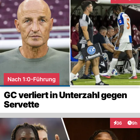
Interaktione
Nach 1:0-Führung
GC verliert in Unterzahl gegen
Servette
Arti
36
9h
Interaktionen