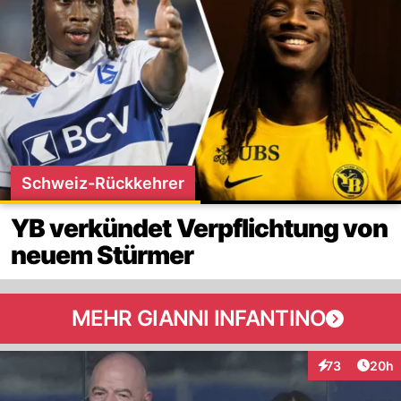
Schweiz-Rückkehrer
YB verkündet Verpflichtung von
neuem Stürmer
MEHR GIANNI INFANTINO
Artik
73
20h
Interaktionen