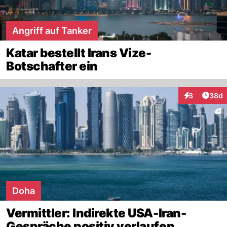
Angriff auf Tanker
Katar bestellt Irans Vize-
Botschafter ein
Artik
3
38d
Interaktionen
Doha
Vermittler: Indirekte USA-Iran-
Gespräche positiv verlaufen