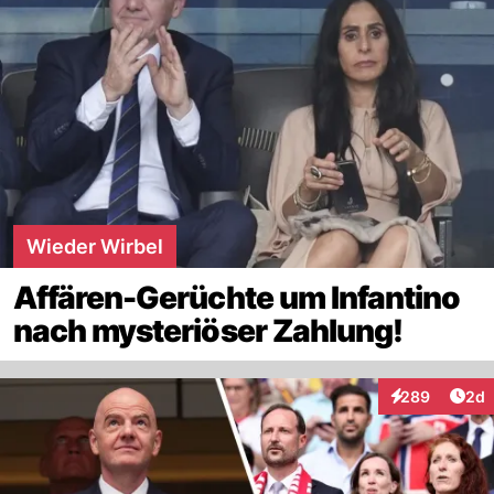
Wieder Wirbel
Affären-Gerüchte um Infantino
nach mysteriöser Zahlung!
Arti
289
2d
Interaktionen