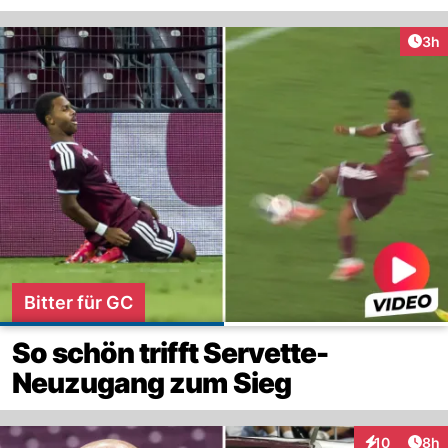
Arti
3h
Bitter für GC
So schön trifft Servette-
Neuzugang zum Sieg
Arti
10
8h