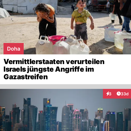
Doha
Vermittlerstaaten verurteilen
Israels jüngste Angriffe im
Gazastreifen
Artik
3
33d
Interaktionen