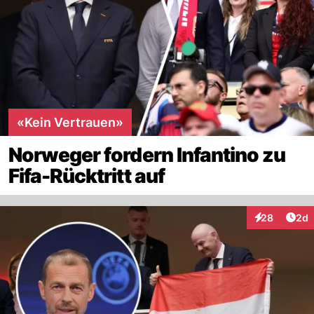
«Kein Vertrauen»
Norweger fordern Infantino zu
Fifa-Rücktritt auf
Arti
28
2d
Interaktionen