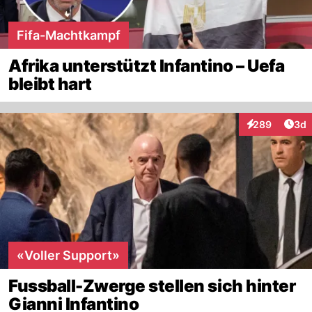
Fifa-Machtkampf
Afrika unterstützt Infantino – Uefa
bleibt hart
Arti
289
3d
Interaktionen
«Voller Support»
Fussball-Zwerge stellen sich hinter
Gianni Infantino