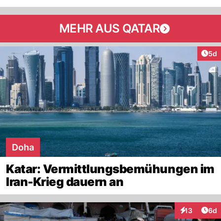
MEHR AUS QATAR
Arti
5d
Doha
Katar: Vermittlungsbemühungen im
Iran-Krieg dauern an
Arti
13
6d
Interaktione