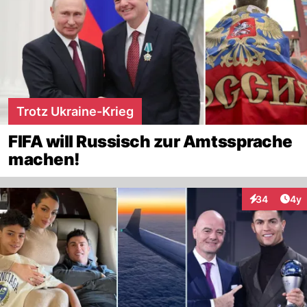
Trotz Ukraine-Krieg
FIFA will Russisch zur Amtssprache
machen!
Arti
34
4y
Interaktionen