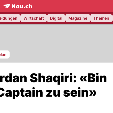
frontpage.
NAU.ch
meldungen
Wirtschaft
Digital
Magazine
Themen
plan
rdan Shaqiri: «Bin
 Captain zu sein»