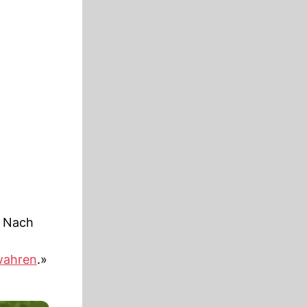
. Nach
wahren
.»