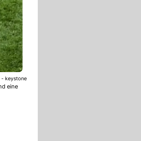
 - keystone
nd eine