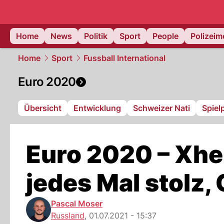
Home
News
Politik
Sport
People
Polizei
Home
Sport
Fussball International
Euro 2020
Übersicht
Entwicklung
Schweizer Nati
Spiel
Euro 2020 – Xhe
jedes Mal stolz,
Pascal Moser
Russland
,
01.07.2021 - 15:37