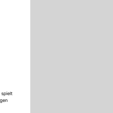
spielt
rgen