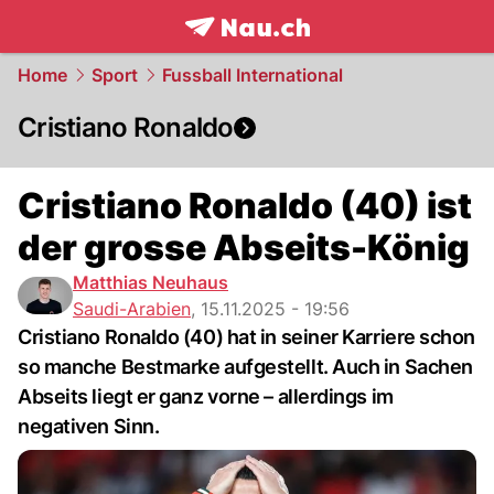
frontpage.
NAU.ch
Home
Sport
Fussball International
Cristiano Ronaldo
Cristiano Ronaldo (40) ist
der grosse Abseits-König
Matthias Neuhaus
Saudi-Arabien
,
15.11.2025 - 19:56
Cristiano Ronaldo (40) hat in seiner Karriere schon
so manche Bestmarke aufgestellt. Auch in Sachen
Abseits liegt er ganz vorne – allerdings im
negativen Sinn.