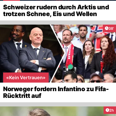
Schweizer rudern durch Arktis und
trotzen Schnee, Eis und Wellen
Arti
38'
«Kein Vertrauen»
Norweger fordern Infantino zu Fifa-
Rücktritt auf
Arti
2h