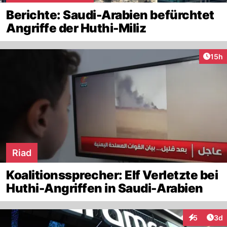
Berichte: Saudi-Arabien befürchtet
Angriffe der Huthi-Miliz
Artik
15h
Riad
Koalitionssprecher: Elf Verletzte bei
Huthi-Angriffen in Saudi-Arabien
Arti
5
3d
Interaktion