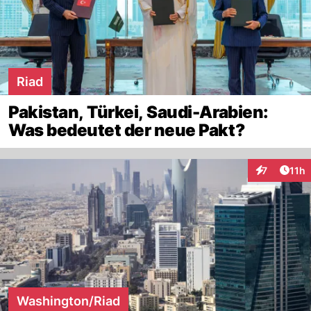
Riad
Pakistan, Türkei, Saudi-Arabien:
Was bedeutet der neue Pakt?
Artik
7
11h
Interaktione
Washington/Riad