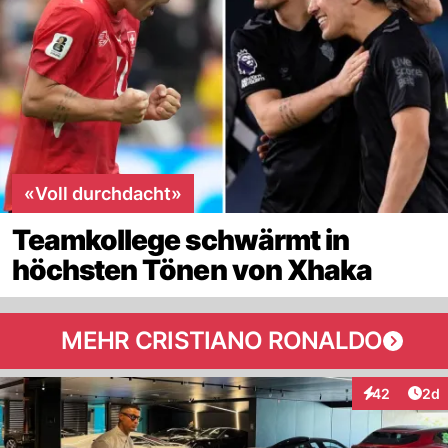
«Voll durchdacht»
Teamkollege schwärmt in
höchsten Tönen von Xhaka
MEHR CRISTIANO RONALDO
Arti
42
2d
Interaktionen