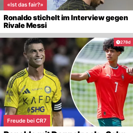
«Ist das fair?»
Ronaldo stichelt im Interview gegen
Rivale Messi
Artike
278d
Freude bei CR7