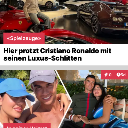
«Spielzeuge»
Hier protzt Cristiano Ronaldo mit
seinen Luxus-Schlitten
Arti
10
5d
Interaktione