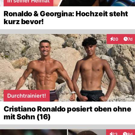
In seiner Heimat
Ronaldo & Georgina: Hochzeit steht
kurz bevor!
Art
20
7d
Interaktione
Durchtrainiert!
Cristiano Ronaldo posiert oben ohne
mit Sohn (16)
Arti
23
8d