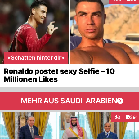
Interaktionen
«Schatten hinter dir»
Ronaldo postet sexy Selfie – 10
Millionen Likes
MEHR AUS SAUDI-ARABIEN
Arti
3
39'
Interaktione