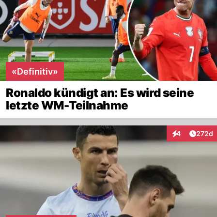
«Definitiv»
Ronaldo kündigt an: Es wird seine
letzte WM-Teilnahme
Artike
4
272d
Interaktionen