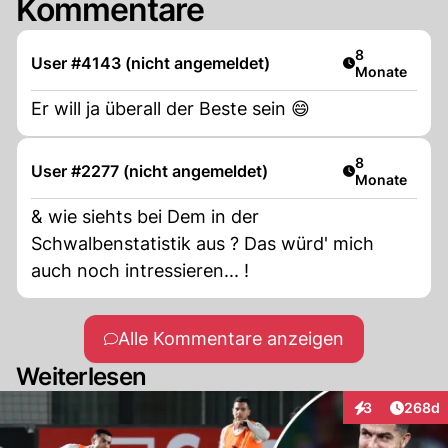
Kommentare
Artikel veröff
8
User #4143 (nicht angemeldet)
Monate
Er will ja überall der Beste sein 😄
Artikel veröff
8
User #2277 (nicht angemeldet)
Monate
& wie siehts bei Dem in der
Schwalbenstatistik aus ? Das würd' mich
auch noch intressieren... !
Alle Kommentare anzeigen
Weiterlesen
Artikel
3
268d
Interaktionen