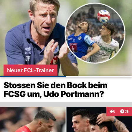
Neuer FCL-Trainer
Stossen Sie den Bock beim
FCSG um, Udo Portmann?
Arti
5
2h
Interaktion