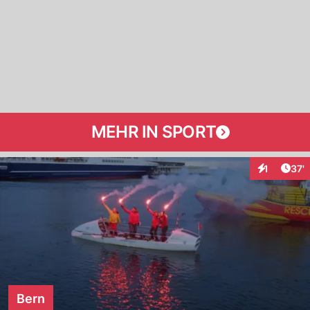
MEHR IN SPORT
Arti
1
37'
Interaktion
Bern